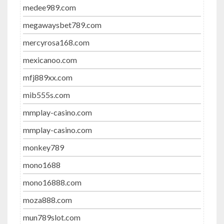
medee989.com
megawaysbet789.com
mercyrosa168.com
mexicanoo.com
mfj889xx.com
mib555s.com
mmplay-casino.com
mmplay-casino.com
monkey789
mono1688
mono16888.com
moza888.com
mun789slot.com