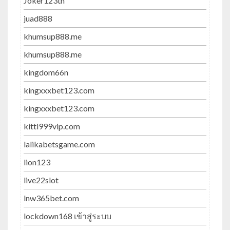
Joker123th
juad888
khumsup888.me
khumsup888.me
kingdom66n
kingxxxbet123.com
kingxxxbet123.com
kitti999vip.com
lalikabetsgame.com
lion123
live22slot
lnw365bet.com
lockdown168 เข้าสู่ระบบ