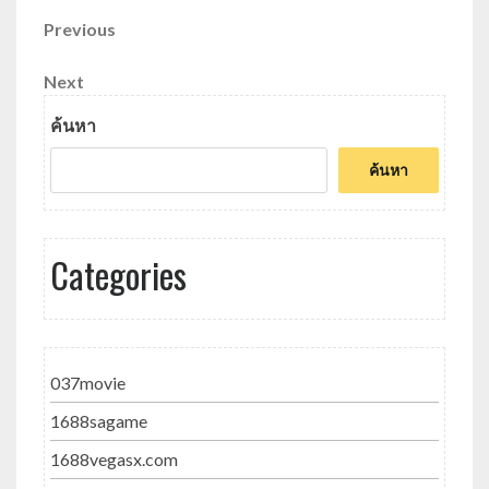
แนะแนว
Previous
Previous
Post
เรื่อง
Next
Next
Post
ค้นหา
ค้นหา
Categories
037movie
1688sagame
1688vegasx.com