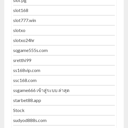
slot pg
slot168
slot777.win
slotxo
slotxo24hr
sqgame555s.com
sretthi99
ss168vip.com
ssc168.com
ssgame666 เข้าสู่ระบบ ล่าสุด
starbet88.app
Stock
sudyod888s.com