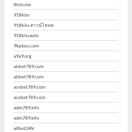
8lots.me
918kiss
918kiss ดาวน์โหลด
918kissauto
9kpluss.com
a9a9.org
abbet789.com
abbet789.com
acebet789.com
acebet789.com
adm789.info
adm789.info
allbet24hr