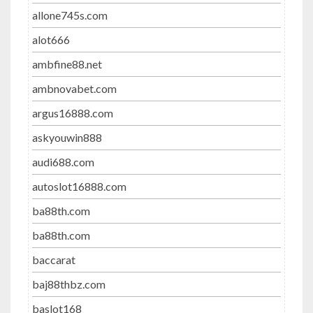
allone745s.com
alot666
ambfine88.net
ambnovabet.com
argus16888.com
askyouwin888
audi688.com
autoslot16888.com
ba88th.com
ba88th.com
baccarat
baj88thbz.com
baslot168