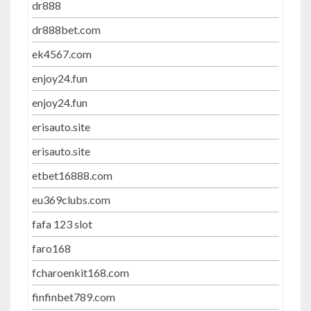
dr888
dr888bet.com
ek4567.com
enjoy24.fun
enjoy24.fun
erisauto.site
erisauto.site
etbet16888.com
eu369clubs.com
fafa 123 slot
faro168
fcharoenkit168.com
finfinbet789.com