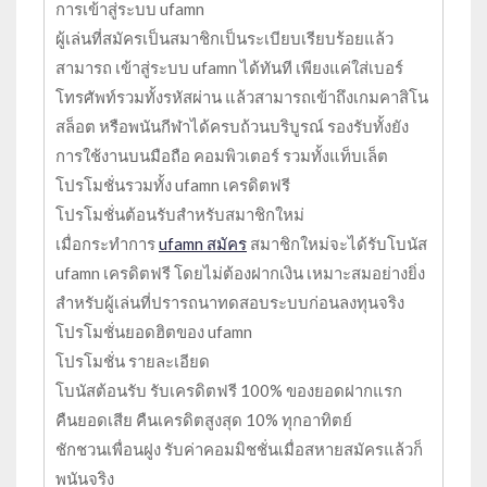
การเข้าสู่ระบบ ufamn
ผู้เล่นที่สมัครเป็นสมาชิกเป็นระเบียบเรียบร้อยแล้ว
สามารถ เข้าสู่ระบบ ufamn ได้ทันที เพียงแค่ใส่เบอร์
โทรศัพท์รวมทั้งรหัสผ่าน แล้วสามารถเข้าถึงเกมคาสิโน
สล็อต หรือพนันกีฬาได้ครบถ้วนบริบูรณ์ รองรับทั้งยัง
การใช้งานบนมือถือ คอมพิวเตอร์ รวมทั้งแท็บเล็ต
โปรโมชั่นรวมทั้ง ufamn เครดิตฟรี
โปรโมชั่นต้อนรับสำหรับสมาชิกใหม่
เมื่อกระทำการ
ufamn สมัคร
สมาชิกใหม่จะได้รับโบนัส
ufamn เครดิตฟรี โดยไม่ต้องฝากเงิน เหมาะสมอย่างยิ่ง
สำหรับผู้เล่นที่ปรารถนาทดสอบระบบก่อนลงทุนจริง
โปรโมชั่นยอดฮิตของ ufamn
โปรโมชั่น รายละเอียด
โบนัสต้อนรับ รับเครดิตฟรี 100% ของยอดฝากแรก
คืนยอดเสีย คืนเครดิตสูงสุด 10% ทุกอาทิตย์
ชักชวนเพื่อนฝูง รับค่าคอมมิชชั่นเมื่อสหายสมัครแล้วก็
พนันจริง