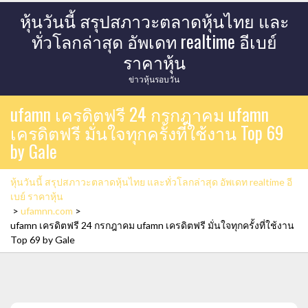
Skip
หุ้นวันนี้ สรุปสภาวะตลาดหุ้นไทย และ
to
ทั่วโลกล่าสุด อัพเดท realtime อีเบย์
content
ราคาหุ้น
ข่าวหุ้นรอบวัน
ufamn เครดิตฟรี 24 กรกฎาคม ufamn
เครดิตฟรี มั่นใจทุกครั้งที่ใช้งาน Top 69
by Gale
หุ้นวันนี้ สรุปสภาวะตลาดหุ้นไทย และทั่วโลกล่าสุด อัพเดท realtime อี
เบย์ ราคาหุ้น
>
ufamnn.com
>
ufamn เครดิตฟรี 24 กรกฎาคม ufamn เครดิตฟรี มั่นใจทุกครั้งที่ใช้งาน
Top 69 by Gale