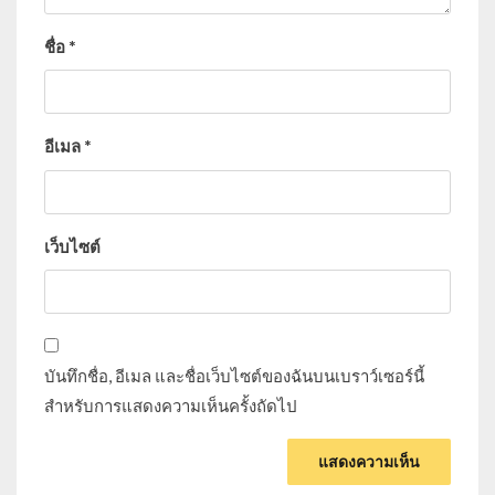
ชื่อ
*
อีเมล
*
เว็บไซต์
บันทึกชื่อ, อีเมล และชื่อเว็บไซต์ของฉันบนเบราว์เซอร์นี้
สำหรับการแสดงความเห็นครั้งถัดไป