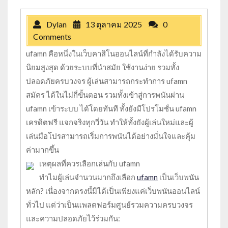
Dylan
13 ตุลาคม 2025
0
Comments
ufamn คือหนึ่งในเว็บคาสิโนออนไลน์ที่กำลังได้รับความ
นิยมสูงสุด ด้วยระบบที่นำสมัย ใช้งานง่าย รวมทั้ง
ปลอดภัยครบวงจร ผู้เล่นสามารถกระทำการ ufamn
สมัคร ได้ในไม่กี่ขั้นตอน รวมทั้งเข้าสู่การพนันผ่าน
ufamn เข้าระบบ ได้โดยทันที ทั้งยังมีโปรโมชั่น ufamn
เครดิตฟรี แจกจริงทุกวี่วัน ทำให้ทั้งยังผู้เล่นใหม่และผู้
เล่นมือโปรสามารถเริ่มการพนันได้อย่างมั่นใจและคุ้ม
ค่ามากขึ้น
เหตุผลที่ควรเลือกเล่นกับ ufamn
ทำไมผู้เล่นจำนวนมากถึงเลือก
ufamn
เป็นเว็บพนัน
หลัก? เนื่องจากตรงนี้มิได้เป็นเพียงแค่เว็บพนันออนไลน์
ทั่วไป แต่ว่าเป็นแพลตฟอร์มศูนย์รวมความครบวงจร
และความปลอดภัยไว้ร่วมกัน: