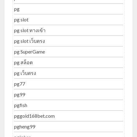
pg
pg slot
pg slot ทางเข้า
pg slot เว็บตรง
pg SuperGame
pg สล็อต
pg เว็บตรง
pg77
pg99
pgfish
pggold168bet.com
pgheng99