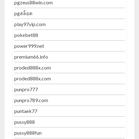
pgzeus88win.com
pgสล็อต
play97vip.com
pokebet88
power999.net
premium66.info
proded888x.com
proded888x.com
punpro777
punpro789.com
puntaek77
pussy888
pussy888fun