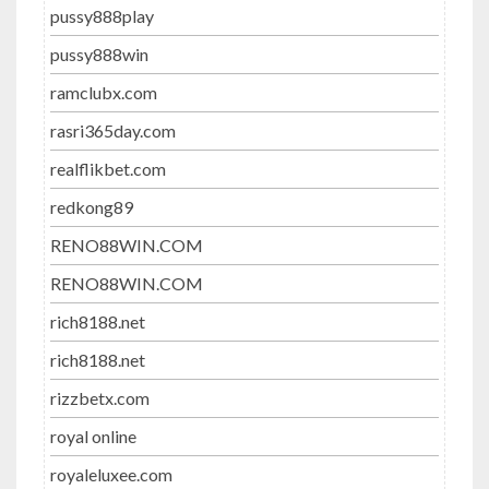
pussy888play
pussy888win
ramclubx.com
rasri365day.com
realflikbet.com
redkong89
RENO88WIN.COM
RENO88WIN.COM
rich8188.net
rich8188.net
rizzbetx.com
royal online
royaleluxee.com