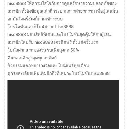
hiso8888 ให้ความใส่ใจกับการดูแลรักษาความปลอดภัยของ
สมาชิก ทั้งยังข้อมูลแล้วก็กระบวนการทำธุรกรรม เพื่อผู้เล่นมั่น
อกมั่นใจครั้งใดก็ตามเข้าระบบ
โปรโมชั่นและก็โบนัสจาก hiso8888
hiso8888 มอบสิทธิพิเศษและโปรโมชั่นสุดคุ้มให้กับผู้เล่น:
สมาชิกใหม่รับ hiso8888 เครดิตฟรี ตั้งแต่ครั้งแรก
โบนัสฝากแรกของวัน รับเพิ่มสูงสุด 50%
คืนยอดเสียสูงสุดทุกอาทิตย์
กิจกรรมแจกของรางวัลและโบนัสฟรีทุกเดือน
ดูกรยละเอียดเพิ่มเติมอีกถึงที่เหมาะ โปรโมชั่น hiso8888