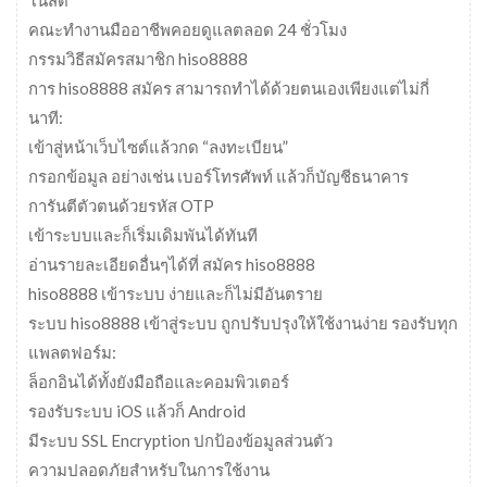
คณะทำงานมืออาชีพคอยดูแลตลอด 24 ชั่วโมง
กรรมวิธีสมัครสมาชิก hiso8888
การ hiso8888 สมัคร สามารถทำได้ด้วยตนเองเพียงแต่ไม่กี่
นาที:
เข้าสู่หน้าเว็บไซต์แล้วกด “ลงทะเบียน”
กรอกข้อมูล อย่างเช่น เบอร์โทรศัพท์ แล้วก็บัญชีธนาคาร
การันตีตัวตนด้วยรหัส OTP
เข้าระบบและก็เริ่มเดิมพันได้ทันที
อ่านรายละเอียดอื่นๆได้ที่ สมัคร hiso8888
hiso8888 เข้าระบบ ง่ายและก็ไม่มีอันตราย
ระบบ hiso8888 เข้าสู่ระบบ ถูกปรับปรุงให้ใช้งานง่าย รองรับทุก
แพลตฟอร์ม:
ล็อกอินได้ทั้งยังมือถือและคอมพิวเตอร์
รองรับระบบ iOS แล้วก็ Android
มีระบบ SSL Encryption ปกป้องข้อมูลส่วนตัว
ความปลอดภัยสำหรับในการใช้งาน