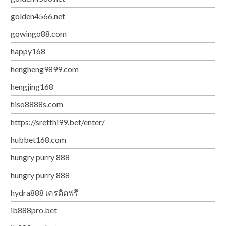
golden4566.net
gowingo88.com
happy168
hengheng9899.com
hengjing168
hiso8888s.com
https://sretthi99.bet/enter/
hubbet168.com
hungry purry 888
hungry purry 888
hydra888 เครดิตฟรี
ib888pro.bet