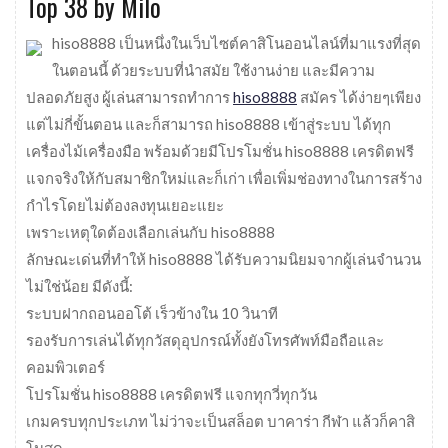
Top 38 by Milo
hiso8888 เป็นหนึ่งในเว็บไซต์คาสิโนออนไลน์ที่มาแรงที่สุด
ในตอนนี้ ด้วยระบบที่นำสมัย ใช้งานง่าย และมีความ
ปลอดภัยสูง ผู้เล่นสามารถทำการ
hiso8888
สมัคร ได้ง่ายๆเพียง
แต่ไม่กี่ขั้นตอน และก็สามารถ hiso8888 เข้าสู่ระบบ ได้ทุก
เครื่องไม้เครื่องมือ พร้อมด้วยมีโปรโมชั่น hiso8888 เครดิตฟรี
แจกจริงให้กับสมาชิกใหม่และก็เก่า เพื่อเพิ่มช่องทางในการสร้าง
กำไรโดยไม่ต้องลงทุนเยอะแยะ
เพราะเหตุใดต้องเลือกเล่นกับ hiso8888
ลักษณะเด่นที่ทำให้ hiso8888 ได้รับความนิยมจากผู้เล่นจำนวน
ไม่ใช่น้อย มีดังนี้:
ระบบฝากถอนออโต้ เร็วข้างใน 10 วินาที
รองรับการเล่นได้ทุกวัสดุอุปกรณ์ทั้งยังโทรศัพท์มือถือและ
คอมพิวเตอร์
โปรโมชั่น hiso8888 เครดิตฟรี แจกทุกวี่ทุกวัน
เกมครบทุกประเภท ไม่ว่าจะเป็นสล็อต บาคาร่า กีฬา แล้วก็คาสิ
โนสด