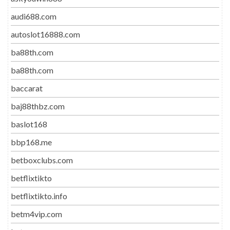
audi688.com
autoslot16888.com
ba88th.com
ba88th.com
baccarat
baj88thbz.com
baslot168
bbp168.me
betboxclubs.com
betflixtikto
betflixtikto.info
betm4vip.com