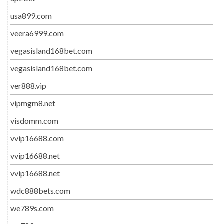
usa899.com
veera6999.com
vegasisland168bet.com
vegasisland168bet.com
ver888.vip
vipmgm8.net
visdomm.com
vvip16688.com
vvip16688.net
vvip16688.net
wdc888bets.com
we789s.com