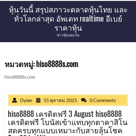
Skip
หุ้นวันนี้ สรุปสภาวะตลาดหุ้นไทย และ
to
ทั่วโลกล่าสุด อัพเดท realtime อีเบย์
content
ราคาหุ้น
ข่าวหุ้นรอบวัน
หมวดหมู่:
hiso8888s.com
hiso8888s.com
Dylan
15 ตุลาคม 2025
0 Comments
hiso8888 เครดิตฟรี 3 August hiso8888
เครดิตฟรี โบนัสเข้าแทบทุกตาคาสิโน
สดครบทุกแบบเหมาะกับสายลุ้นโชค