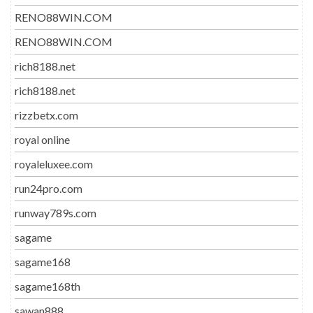
RENO88WIN.COM
RENO88WIN.COM
rich8188.net
rich8188.net
rizzbetx.com
royal online
royaleluxee.com
run24pro.com
runway789s.com
sagame
sagame168
sagame168th
sawan888