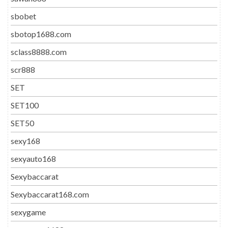
sbobet
sbotop1688.com
sclass8888.com
scr888
SET
SET100
SET50
sexy168
sexyauto168
Sexybaccarat
Sexybaccarat168.com
sexygame