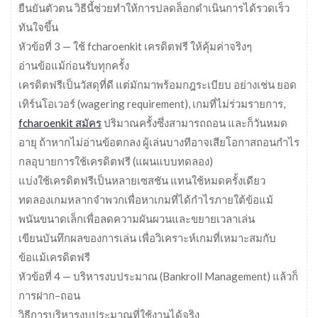
ยืนยันตัวตน วิธีนี้ช่วยทำให้การปลดล็อกดำเนินการได้รวดเร็ว
ทันใจขึ้น
หัวข้อที่ 3 — ใช้ fcharoenkit เครดิตฟรี ให้คุ้มค่าจริงๆ
อ่านข้อแม้ก่อนรับทุกครั้ง
เครดิตฟรีเป็นวัสดุที่ดี แต่มักมาพร้อมกฎระเบียบ อย่างเช่น ยอด
เทิร์นโอเวอร์ (wagering requirement), เกมที่ไม่ร่วมรายการ,
fcharoenkit สมัคร
ปริมาณครั้งซึ่งสามารถถอน และก็วันหมด
อายุ ถ้าหากไม่อ่านข้อตกลง ผู้เล่นบางทีอาจเสียโอกาสถอนกำไร
กลอุบายการใช้เครดิตฟรี (แผนแบบทดลอง)
แบ่งใช้เครดิตฟรีเป็นหลายเซสชัน แทนใช้หมดครั้งเดียว
ทดลองเกมหลากจำพวกเพื่อหาเกมที่ได้กำไรภายใต้ข้อแม้
พนันขนาดเล็กเพื่อลดความผันผวนและขยายเวลาเล่น
เขียนบันทึกผลของการเล่น เพื่อวิเคราะห์เกมที่เหมาะสมกับ
ข้อแม้เครดิตฟรี
หัวข้อที่ 4 — บริหารงบประมาณ (Bankroll Management) แล้วก็
การฝาก–ถอน
วิธีการบริหารงบประมาณที่ใช้งานได้จริง