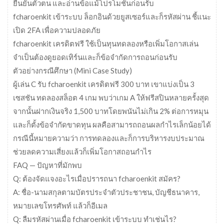
ยืนยันตัวตน และอ่านข้อแม้โปรโมชั่นก่อนรับ
fcharoenkit เข้าระบบ ล็อกอินด้วยยูสเซอร์และก็รหัสผ่าน ชี้แนะ
เปิด 2FA เพื่อความปลอดภัย
fcharoenkit เครดิตฟรี ใช้เป็นทุนทดลองหรือเพิ่มโอกาสเล่น
จำเป็นต้องดูยอดเทิร์นและก็ข้อจำกัดการถอนก่อนรับ
ตัวอย่างกรณีศึกษา (Mini Case Study)
ผู้เล่น C รับ fcharoenkit เครดิตฟรี 300 บาท เขาแบ่งเป็น 3
เซสชัน ทดลองสล็อต 4 เกม พบว่าเกม A ให้ฟรีสปินหลายครั้งสุด
จากนั้นฝากเงินจริง 1,500 บาทโดยพนันไม่เกิน 2% ต่อการหมุน
และก็ตั้งข้อจำกัดขาดทุน ผลคือสามารถถอนผลกำไรเล็กน้อยได้
กรณีนี้หมายความว่า การทดลองและก็การบริหารงบประมาณ
ช่วยลดความเสี่ยงแล้วก็เพิ่มโอกาสถอนกำไร
FAQ — ปัญหาที่มักพบ
Q: ต้องจัดแจงอะไรเมื่อปรารถนา fcharoenkit สมัคร?
A: ชื่อ-นามสกุลตามบัตรประจำตัวประชาชน, บัญชีธนาคาร,
หมายเลขโทรศัพท์ แล้วก็อีเมล
Q: ลืมรหัสผ่านเมื่อ fcharoenkit เข้าระบบ ทำเช่นไร?