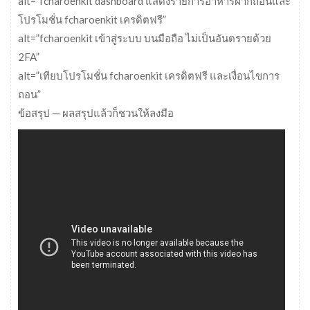
alt=”fcharoenkit dashboard แสดงรายการอาหารฝากถอนและ
โปรโมชั่น fcharoenkit เครดิตฟรี”
alt=”fcharoenkit เข้าสู่ระบบ บนมือถือ ไม่เป็นอันตรายด้วย
2FA”
alt=”เทียบโปรโมชั่น fcharoenkit เครดิตฟรี และเงื่อนไขการ
ถอน”
ข้อสรุป — ผลสรุปแล้วก็ชวนให้ลงมือ