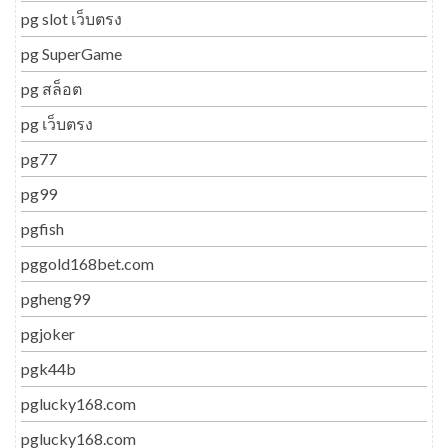
pg slot เว็บตรง
pg SuperGame
pg สล็อต
pg เว็บตรง
pg77
pg99
pgfish
pggold168bet.com
pgheng99
pgjoker
pgk44b
pglucky168.com
pglucky168.com