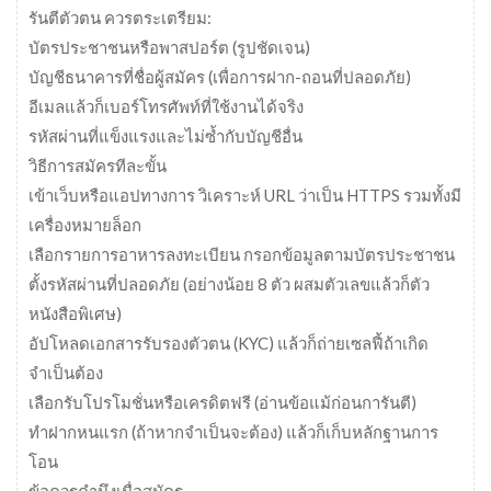
รันตีตัวตน ควรตระเตรียม:
บัตรประชาชนหรือพาสปอร์ต (รูปชัดเจน)
บัญชีธนาคารที่ชื่อผู้สมัคร (เพื่อการฝาก-ถอนที่ปลอดภัย)
อีเมลแล้วก็เบอร์โทรศัพท์ที่ใช้งานได้จริง
รหัสผ่านที่แข็งแรงและไม่ซ้ำกับบัญชีอื่น
วิธีการสมัครทีละขั้น
เข้าเว็บหรือแอปทางการ วิเคราะห์ URL ว่าเป็น HTTPS รวมทั้งมี
เครื่องหมายล็อก
เลือกรายการอาหารลงทะเบียน กรอกข้อมูลตามบัตรประชาชน
ตั้งรหัสผ่านที่ปลอดภัย (อย่างน้อย 8 ตัว ผสมตัวเลขแล้วก็ตัว
หนังสือพิเศษ)
อัปโหลดเอกสารรับรองตัวตน (KYC) แล้วก็ถ่ายเซลฟี้ถ้าเกิด
จำเป็นต้อง
เลือกรับโปรโมชั่นหรือเครดิตฟรี (อ่านข้อแม้ก่อนการันตี)
ทำฝากหนแรก (ถ้าหากจำเป็นจะต้อง) แล้วก็เก็บหลักฐานการ
โอน
ข้อควรคำนึงเมื่อสมัคร