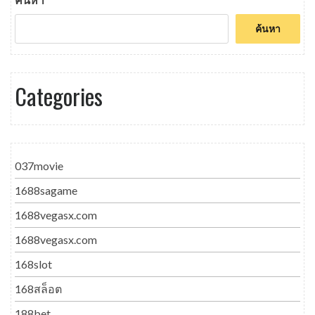
ค้นหา
Categories
037movie
1688sagame
1688vegasx.com
1688vegasx.com
168slot
168สล็อต
188bet