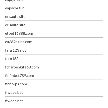
enjoy24.fun
erisauto.site
erisauto.site
etbet16888.com
eu369clubs.com
fafa 123 slot
faro168
fcharoenkit168.com
finfinbet789.com
finnivips.com
fiwdee.bet
fiwdee.bet