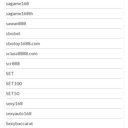
sagame168
sagame168th
sawan888
sbobet
sbotop1688.com
sclass8888.com
scr888
SET
SET100
SET50
sexy168
sexyauto168
Sexybaccarat