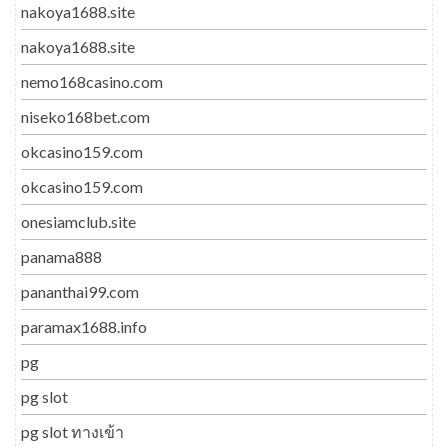
nakoya1688.site
nakoya1688.site
nemo168casino.com
niseko168bet.com
okcasino159.com
okcasino159.com
onesiamclub.site
panama888
pananthai99.com
paramax1688.info
pg
pg slot
pg slot ทางเข้า