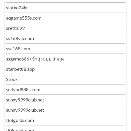
slotxo24hr
sqgame555s.com
sretthi99
ss168vip.com
ssc168.com
ssgame666 เข้าสู่ระบบ ล่าสุด
starbet88.app
Stock
sudyod888s.com
sunny9999club.net
sunny9999club.net
t88golds.com
t88golds.com