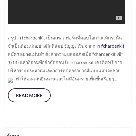
สรุปว่า fcharoenkit เป็นแพลตฟอร์มที่มอบโอกาสแม้กระนั้น
จำเป็นต้องเล่นอย่างมีสติสัมปชัญญะ เริ่มจากการ
fcharoenkit
สมัคร อย่างแม่นยำ ตั้งค่าความปลอดภัยเมื่อ fcharoenkit เข้า
ระบบ แล้วก็อ่านข้อจำกัดก่อนรับ fcharoenkit เครดิตฟรี การ
บริหารงบประมาณและก็การทดลองอย่างมีแบบแผนจะช่วย
ทำให้คุณเล่นยืนนานและไม่มีอันตรายเพิ่มขึ้นเรื่อยๆ
…
READ MORE
ค้นหา