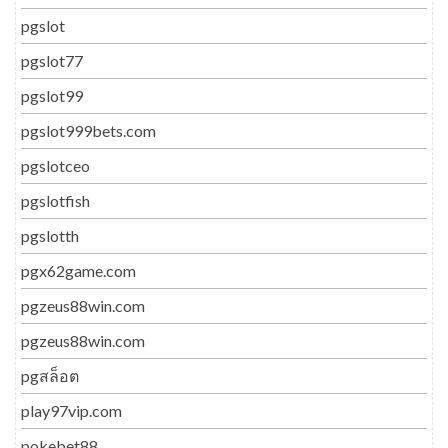
pgslot
pgslot77
pgslot99
pgslot999bets.com
pgslotceo
pgslotfish
pgslotth
pgx62game.com
pgzeus88win.com
pgzeus88win.com
pgสล็อต
play97vip.com
pokebet88