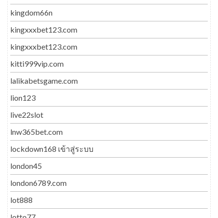
kingdom66n
kingxxxbet123.com
kingxxxbet123.com
kitti999vip.com
lalikabetsgame.com
lion123
live22slot
lnw365bet.com
lockdown168 เข้าสู่ระบบ
london45
london6789.com
lot888
lotto77