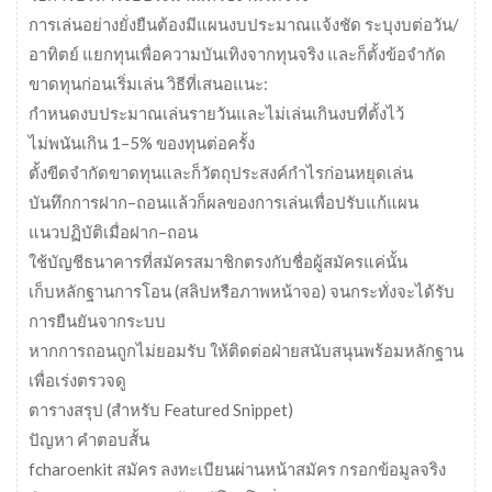
การเล่นอย่างยั่งยืนต้องมีแผนงบประมาณแจ้งชัด ระบุงบต่อวัน/
อาทิตย์ แยกทุนเพื่อความบันเทิงจากทุนจริง และก็ตั้งข้อจำกัด
ขาดทุนก่อนเริ่มเล่น วิธีที่เสนอแนะ:
กำหนดงบประมาณเล่นรายวันและไม่เล่นเกินงบที่ตั้งไว้
ไม่พนันเกิน 1–5% ของทุนต่อครั้ง
ตั้งขีดจำกัดขาดทุนและก็วัตถุประสงค์กำไรก่อนหยุดเล่น
บันทึกการฝาก–ถอนแล้วก็ผลของการเล่นเพื่อปรับแก้แผน
แนวปฏิบัติเมื่อฝาก–ถอน
ใช้บัญชีธนาคารที่สมัครสมาชิกตรงกับชื่อผู้สมัครแค่นั้น
เก็บหลักฐานการโอน (สลิปหรือภาพหน้าจอ) จนกระทั่งจะได้รับ
การยืนยันจากระบบ
หากการถอนถูกไม่ยอมรับ ให้ติดต่อฝ่ายสนับสนุนพร้อมหลักฐาน
เพื่อเร่งตรวจดู
ตารางสรุป (สำหรับ Featured Snippet)
ปัญหา คำตอบสั้น
fcharoenkit สมัคร ลงทะเบียนผ่านหน้าสมัคร กรอกข้อมูลจริง