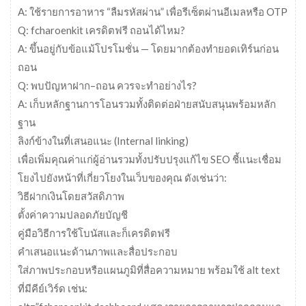
A: ใช้รายการอาหาร “ลืมรหัสผ่าน” เพื่อรีเซ็ตผ่านอีเมลหรือ OTP
Q: fcharoenkit เครดิตฟรี ถอนได้ไหม?
A: ขึ้นอยู่กับข้อแม้โปรโมชั่น — โดยมากต้องทำยอดเทิร์นก่อน
ถอน
Q: พบปัญหาฝาก–ถอน ควรจะทำอย่างไร?
A: เก็บหลักฐานการโอนรวมทั้งติดต่อฝ่ายสนับสนุนพร้อมหลัก
ฐาน
ลิงก์ข้างในที่เสนอแนะ (Internal linking)
เพื่อเพิ่มคุณค่าแก่ผู้อ่านรวมทั้งปรับปรุงแก้ไข SEO ชี้แนะเชื่อม
โยงไปยังหน้าที่เกี่ยวโยงในเว็บของคุณ ดังเช่นว่า:
วิธีฝากเงินโดยสวัสดิภาพ
ตั้งค่าความปลอดภัยบัญชี
คู่มือวิธีการใช้โบนัสและก็เครดิตฟรี
คำเสนอแนะด้านภาพและสื่อประกอบ
ใส่ภาพประกอบหรือแผนภูมิที่สื่อความหมาย พร้อมใช้ alt text
ที่มีคีย์เวิร์ด เช่น: