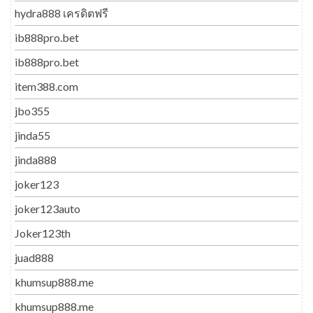
hydra888 เครดิตฟรี
ib888pro.bet
ib888pro.bet
item388.com
jbo355
jinda55
jinda888
joker123
joker123auto
Joker123th
juad888
khumsup888.me
khumsup888.me