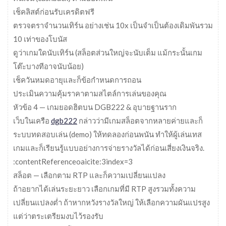
เช็คลิสต์ก่อนรับเครดิตฟรี
ตรวจตราจำนวนเทิร์น อย่างเช่น 10x เป็นจำเป็นต้องเดิมพันรวม
10 เท่าของโบนัส
ดูว่าเกมใดนับเทิร์น (สล็อตส่วนใหญ่จะนับเต็ม แม้กระนั้นเกม
โต๊ะบางทีอาจนับน้อย)
เช็ควันหมดอายุและก็ข้อกำหนดการถอน
ประเมินความคุ้มราคาตามสไตล์การเล่นของคุณ
หัวข้อ 4 — เกมยอดฮิตบน DGB222 & อุบายฐานราก
เว็บในเครือ
dgb222
กล่าวว่ามีเกมสล็อตจากหลายค่ายและก็
ระบบทดสอบเล่น (demo) ให้ทดลองก่อนพนัน ทำให้ผู้เล่นเทส
เกมและก็เรียนรู้แบบอย่างการจ่ายรางวัลได้ก่อนเสี่ยงเงินจริง.
:contentReferenceoaicite:3index=3
สล็อต — เลือกตาม RTP และก็ความเปลี่ยนแปลง
ถ้าอยากได้เล่นระยะยาว เลือกเกมที่มี RTP สูงรวมทั้งความ
เปลี่ยนแปลงต่ำ ถ้าหากหวังรางวัลใหญ่ ให้เลือกความผันแปรสูง
แต่ว่าตระเตรียมงบไว้รองรับ