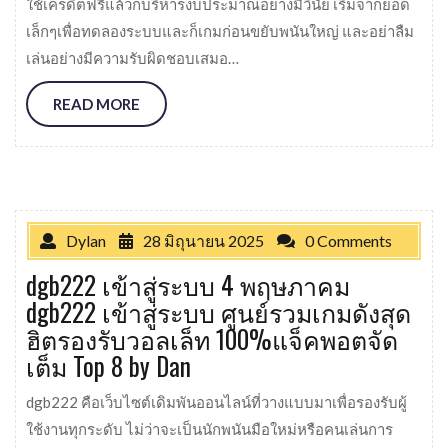
ใช้เครดิตฟรีแล้วก็บริหารงบประมาณอย่างมีวินัย เริ่มจากยอด
เล็กๆเพื่อทดลองระบบและก็เกมก่อนขยับพนันใหญ่ และอย่าลืม
เล่นอย่างมีความรับผิดชอบเสมอ…
READ MORE
Dylan
28 มิถุนายน 2025
0 Comments
dgb222 เข้าสู่ระบบ 4 พฤษภาคม
dgb222 เข้าสู่ระบบ ศูนย์รวมเกมดังสุด
ฮิตรองรับวอลเล็ท 100%แจ็คพอตจัด
เต็ม Top 8 by Dan
dgb222 คือเว็บไซต์เดิมพันออนไลน์ที่วางแบบมาเพื่อรองรับผู้
ใช้งานทุกระดับ ไม่ว่าจะเป็นนักพนันมือใหม่หรือคนเล่นการ