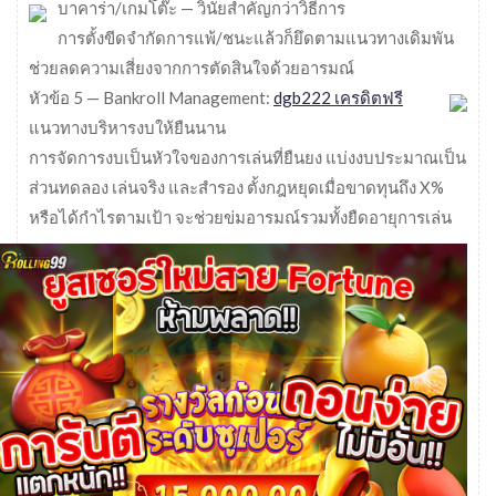
บาคาร่า/เกมโต๊ะ — วินัยสำคัญกว่าวิธีการ
การตั้งขีดจำกัดการแพ้/ชนะแล้วก็ยึดตามแนวทางเดิมพัน
ช่วยลดความเสี่ยงจากการตัดสินใจด้วยอารมณ์
หัวข้อ 5 — Bankroll Management:
dgb222 เครดิตฟรี
แนวทางบริหารงบให้ยืนนาน
การจัดการงบเป็นหัวใจของการเล่นที่ยืนยง แบ่งงบประมาณเป็น
ส่วนทดลอง เล่นจริง และสำรอง ตั้งกฎหยุดเมื่อขาดทุนถึง X%
หรือได้กำไรตามเป้า จะช่วยข่มอารมณ์รวมทั้งยืดอายุการเล่น