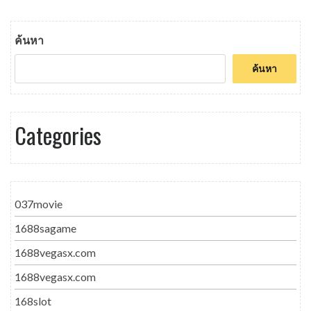
ค้นหา
ค้นหา
Categories
037movie
1688sagame
1688vegasx.com
1688vegasx.com
168slot