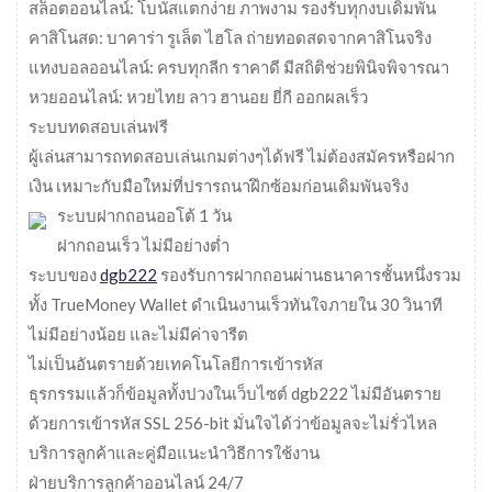
สล็อตออนไลน์: โบนัสแตกง่าย ภาพงาม รองรับทุกงบเดิมพัน
คาสิโนสด: บาคาร่า รูเล็ต ไฮโล ถ่ายทอดสดจากคาสิโนจริง
แทงบอลออนไลน์: ครบทุกลีก ราคาดี มีสถิติช่วยพินิจพิจารณา
หวยออนไลน์: หวยไทย ลาว ฮานอย ยี่กี ออกผลเร็ว
ระบบทดสอบเล่นฟรี
ผู้เล่นสามารถทดสอบเล่นเกมต่างๆได้ฟรี ไม่ต้องสมัครหรือฝาก
เงิน เหมาะกับมือใหม่ที่ปรารถนาฝึกซ้อมก่อนเดิมพันจริง
ระบบฝากถอนออโต้ 1 วัน
ฝากถอนเร็ว ไม่มีอย่างต่ำ
ระบบของ
dgb222
รองรับการฝากถอนผ่านธนาคารชั้นหนึ่งรวม
ทั้ง TrueMoney Wallet ดำเนินงานเร็วทันใจภายใน 30 วินาที
ไม่มีอย่างน้อย และไม่มีค่าจารีต
ไม่เป็นอันตรายด้วยเทคโนโลยีการเข้ารหัส
ธุรกรรมแล้วก็ข้อมูลทั้งปวงในเว็บไซต์ dgb222 ไม่มีอันตราย
ด้วยการเข้ารหัส SSL 256-bit มั่นใจได้ว่าข้อมูลจะไม่รั่วไหล
บริการลูกค้าและคู่มือแนะนำวิธีการใช้งาน
ฝ่ายบริการลูกค้าออนไลน์ 24/7