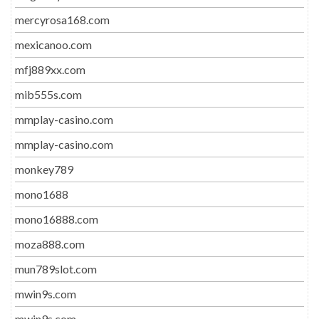
mercyrosa168.com
mexicanoo.com
mfj889xx.com
mib555s.com
mmplay-casino.com
mmplay-casino.com
monkey789
mono1688
mono16888.com
moza888.com
mun789slot.com
mwin9s.com
mwin9s.com