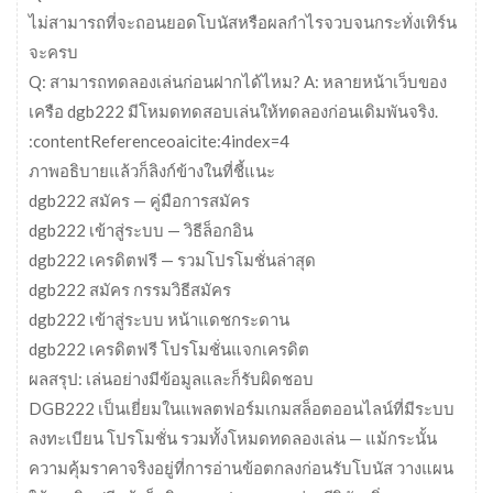
ไม่สามารถที่จะถอนยอดโบนัสหรือผลกำไรจวบจนกระทั่งเทิร์น
จะครบ
Q: สามารถทดลองเล่นก่อนฝากได้ไหม? A: หลายหน้าเว็บของ
เครือ dgb222 มีโหมดทดสอบเล่นให้ทดลองก่อนเดิมพันจริง.
:contentReferenceoaicite:4index=4
ภาพอธิบายแล้วก็ลิงก์ข้างในที่ชี้แนะ
dgb222 สมัคร — คู่มือการสมัคร
dgb222 เข้าสู่ระบบ — วิธีล็อกอิน
dgb222 เครดิตฟรี — รวมโปรโมชั่นล่าสุด
dgb222 สมัคร กรรมวิธีสมัคร
dgb222 เข้าสู่ระบบ หน้าแดชกระดาน
dgb222 เครดิตฟรี โปรโมชั่นแจกเครดิต
ผลสรุป: เล่นอย่างมีข้อมูลและก็รับผิดชอบ
DGB222 เป็นเยี่ยมในแพลตฟอร์มเกมสล็อตออนไลน์ที่มีระบบ
ลงทะเบียน โปรโมชั่น รวมทั้งโหมดทดลองเล่น — แม้กระนั้น
ความคุ้มราคาจริงอยู่ที่การอ่านข้อตกลงก่อนรับโบนัส วางแผน