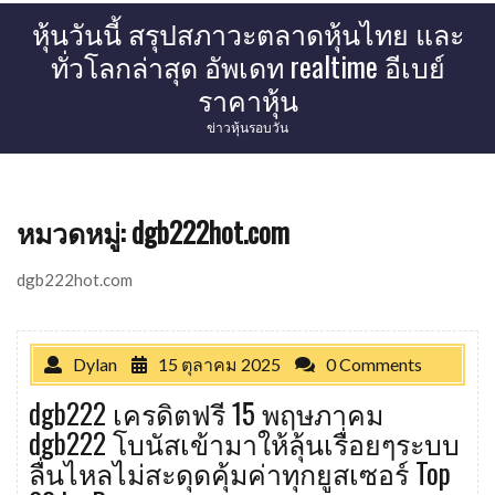
Skip
หุ้นวันนี้ สรุปสภาวะตลาดหุ้นไทย และ
to
ทั่วโลกล่าสุด อัพเดท realtime อีเบย์
content
ราคาหุ้น
ข่าวหุ้นรอบวัน
หมวดหมู่:
dgb222hot.com
dgb222hot.com
Dylan
15 ตุลาคม 2025
0 Comments
dgb222 เครดิตฟรี 15 พฤษภาคม
dgb222 โบนัสเข้ามาให้ลุ้นเรื่อยๆระบบ
ลื่นไหลไม่สะดุดคุ้มค่าทุกยูสเซอร์ Top