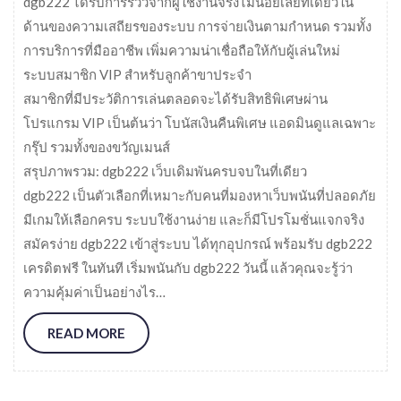
dgb222 ได้รับการรีวิวจากผู้ใช้งานจริงไม่น้อยเลยทีเดียวใน
ด้านของความเสถียรของระบบ การจ่ายเงินตามกำหนด รวมทั้ง
การบริการที่มืออาชีพ เพิ่มความน่าเชื่อถือให้กับผู้เล่นใหม่
ระบบสมาชิก VIP สำหรับลูกค้าขาประจำ
สมาชิกที่มีประวัติการเล่นตลอดจะได้รับสิทธิพิเศษผ่าน
โปรแกรม VIP เป็นต้นว่า โบนัสเงินคืนพิเศษ แอดมินดูแลเฉพาะ
กรุ๊ป รวมทั้งของขวัญเมนส์
สรุปภาพรวม: dgb222 เว็บเดิมพันครบจบในที่เดียว
dgb222 เป็นตัวเลือกที่เหมาะกับคนที่มองหาเว็บพนันที่ปลอดภัย
มีเกมให้เลือกครบ ระบบใช้งานง่าย และก็มีโปรโมชั่นแจกจริง
สมัครง่าย dgb222 เข้าสู่ระบบ ได้ทุกอุปกรณ์ พร้อมรับ dgb222
เครดิตฟรี ในทันที เริ่มพนันกับ dgb222 วันนี้ แล้วคุณจะรู้ว่า
ความคุ้มค่าเป็นอย่างไร…
READ MORE