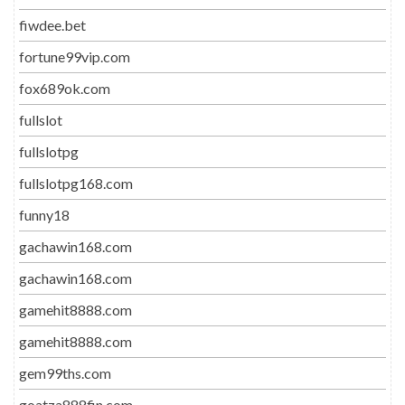
fiwdee.bet
fortune99vip.com
fox689ok.com
fullslot
fullslotpg
fullslotpg168.com
funny18
gachawin168.com
gachawin168.com
gamehit8888.com
gamehit8888.com
gem99ths.com
goatza888fin.com