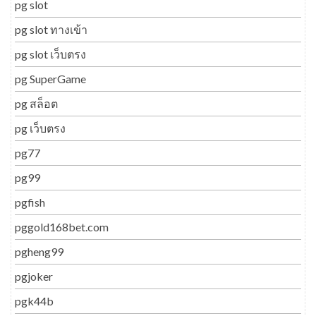
pg slot
pg slot ทางเข้า
pg slot เว็บตรง
pg SuperGame
pg สล็อต
pg เว็บตรง
pg77
pg99
pgfish
pggold168bet.com
pgheng99
pgjoker
pgk44b