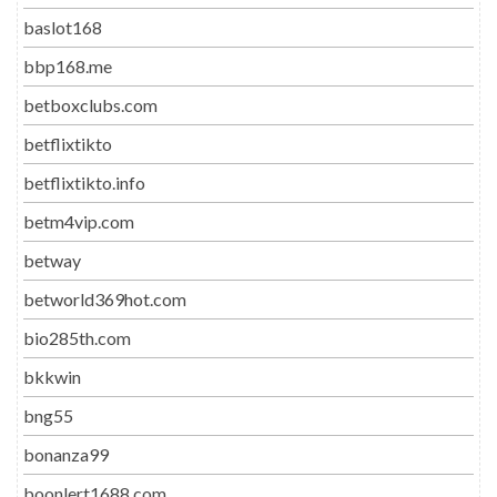
baslot168
bbp168.me
betboxclubs.com
betflixtikto
betflixtikto.info
betm4vip.com
betway
betworld369hot.com
bio285th.com
bkkwin
bng55
bonanza99
boonlert1688.com