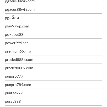
pgzeus88win.com
pgzeus88win.com
pgสล็อต
play97vip.com
pokebet88
power999.net
premium66.info
proded888x.com
proded888x.com
punpro777
punpro789.com
puntaek77
pussy888