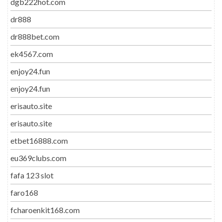
dgb222hot.com
dr888
dr888bet.com
ek4567.com
enjoy24.fun
enjoy24.fun
erisauto.site
erisauto.site
etbet16888.com
eu369clubs.com
fafa 123 slot
faro168
fcharoenkit168.com