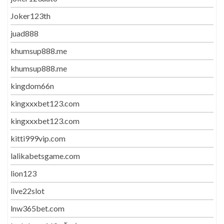
Joker123th
juad888
khumsup888.me
khumsup888.me
kingdom66n
kingxxxbet123.com
kingxxxbet123.com
kitti999vip.com
lalikabetsgame.com
lion123
live22slot
lnw365bet.com