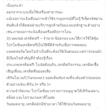
เป็นประจำ
ออกจากระบบเมื่อใช้เครื่องสาธารณะ
แม้เจอการแจ้งเตือนการเข้าใช้จากอุปกรณ์ที่ไม่รู้ รีเซ็ตรหัสผ่าน
ทันทีแล้วก็ติดต่อฝ่ายบริการลูกค้าพร้อมแนบหลักฐาน ตัวอย่าง
เช่น ภาพจอการแจ้งเตือนหรือสลิปการโอน
3) ramclub เครดิตฟรี — จำพวก ข้อตกลง และวิธีการใช้ให้คุ้ม
โปรโมชั่นเครดิตฟรีเป็นวิธีที่ดีสำหรับเพื่อการทดสอบ
แพลตฟอร์มโดยไม่จำเป็นที่จะต้องใช้เงินตนเอง แต่การถอนมัก
มีเงื่อนไขสำคัญที่จำต้องรู้เรื่อง
ประเภทเครดิตฟรี: โบนัสต้อนรับ, เครดิตกิจกรรม, เครดิตเชื้อ
เชิญเพื่อน, เครดิตคืนยอดเสีย
เทิร์นโอเวอร์ (Turnover): ยอดเดิมพันรวมที่จะต้องทำก่อนถอน
ตัวอย่างเช่น เทิร์น 3× หรือ 5×
ความจำกัดเกม: โปรโมชั่นบางรายการอนุญาตให้เทิร์นเฉพาะ
สล็อต และไม่รวมเกมคาสิโนสด
วันหมดอายุ: เครดิตมักมีช่วงเวลา ให้ใช้ก่อนวันหมดอายุ