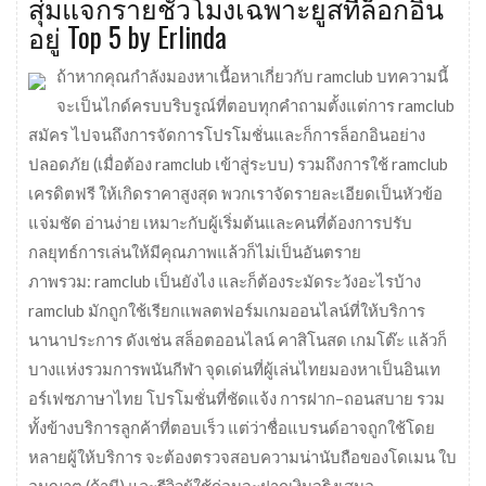
สุ่มแจกรายชั่วโมงเฉพาะยูสที่ล็อกอิน
อยู่ Top 5 by Erlinda
ถ้าหากคุณกำลังมองหาเนื้อหาเกี่ยวกับ ramclub บทความนี้
จะเป็นไกด์ครบบริบรูณ์ที่ตอบทุกคำถามตั้งแต่การ ramclub
สมัคร ไปจนถึงการจัดการโปรโมชั่นและก็การล็อกอินอย่าง
ปลอดภัย (เมื่อต้อง ramclub เข้าสู่ระบบ) รวมถึงการใช้ ramclub
เครดิตฟรี ให้เกิดราคาสูงสุด พวกเราจัดรายละเอียดเป็นหัวข้อ
แจ่มชัด อ่านง่าย เหมาะกับผู้เริ่มต้นและคนที่ต้องการปรับ
กลยุทธ์การเล่นให้มีคุณภาพแล้วก็ไม่เป็นอันตราย
ภาพรวม: ramclub เป็นยังไง และก็ต้องระมัดระวังอะไรบ้าง
ramclub มักถูกใช้เรียกแพลตฟอร์มเกมออนไลน์ที่ให้บริการ
นานาประการ ดังเช่น สล็อตออนไลน์ คาสิโนสด เกมโต๊ะ แล้วก็
บางแห่งรวมการพนันกีฬา จุดเด่นที่ผู้เล่นไทยมองหาเป็นอินเท
อร์เฟซภาษาไทย โปรโมชั่นที่ชัดแจ้ง การฝาก–ถอนสบาย รวม
ทั้งข้างบริการลูกค้าที่ตอบเร็ว แต่ว่าชื่อแบรนด์อาจถูกใช้โดย
หลายผู้ให้บริการ จะต้องตรวจสอบความน่านับถือของโดเมน ใบ
อนุญาต (ถ้ามี) และรีวิวผู้ใช้ก่อนจะฝากเงินจริงเสมอ