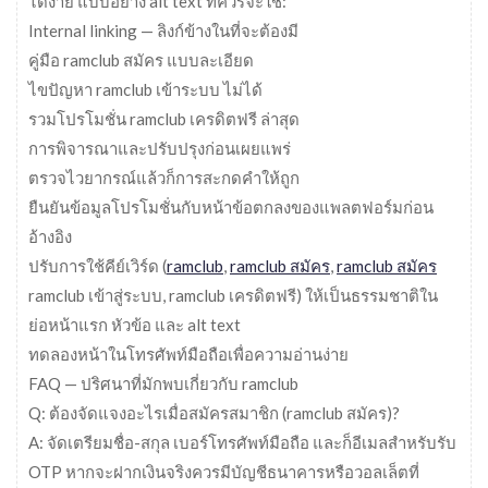
ได้ง่าย แบบอย่าง alt text ที่ควรจะใช้:
Internal linking — ลิงก์ข้างในที่จะต้องมี
คู่มือ ramclub สมัคร แบบละเอียด
ไขปัญหา ramclub เข้าระบบ ไม่ได้
รวมโปรโมชั่น ramclub เครดิตฟรี ล่าสุด
การพิจารณาและปรับปรุงก่อนเผยแพร่
ตรวจไวยากรณ์แล้วก็การสะกดคำให้ถูก
ยืนยันข้อมูลโปรโมชั่นกับหน้าข้อตกลงของแพลตฟอร์มก่อน
อ้างอิง
ปรับการใช้คีย์เวิร์ด (
ramclub
,
ramclub สมัคร
,
ramclub สมัคร
ramclub เข้าสู่ระบบ, ramclub เครดิตฟรี) ให้เป็นธรรมชาติใน
ย่อหน้าแรก หัวข้อ และ alt text
ทดลองหน้าในโทรศัพท์มือถือเพื่อความอ่านง่าย
FAQ — ปริศนาที่มักพบเกี่ยวกับ ramclub
Q: ต้องจัดแจงอะไรเมื่อสมัครสมาชิก (ramclub สมัคร)?
A: จัดเตรียมชื่อ-สกุล เบอร์โทรศัพท์มือถือ และก็อีเมลสำหรับรับ
OTP หากจะฝากเงินจริงควรมีบัญชีธนาคารหรือวอลเล็ตที่