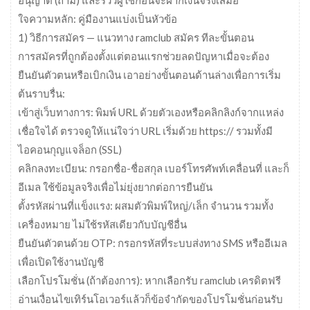
ใจความหลัก: คู่มืองานแบ่งเป็นหัวข้อ
1) วิธีการสมัคร — แนวทาง ramclub สมัคร ทีละขั้นตอน
การสมัครที่ถูกต้องตั้งแต่ตอนแรกช่วยลดปัญหาเมื่อจะต้อง
ยืนยันตัวตนหรือเบิกเงิน เอาอย่างขั้นตอนด้านล่างเพื่อการเริ่ม
ต้นราบรื่น:
เข้าสู่เว็บทางการ: พิมพ์ URL ด้วยตัวเองหรือคลิกลิงก์จากแหล่ง
เชื่อใจได้ ตรวจดูให้แน่ใจว่า URL เริ่มด้วย https:// รวมทั้งมี
ไอคอนกุญแจล็อก (SSL)
คลิกลงทะเบียน: กรอกชื่อ-ชื่อสกุล เบอร์โทรศัพท์เคลื่อนที่ และก็
อีเมล ใช้ข้อมูลจริงเพื่อไม่ยุ่งยากต่อการยืนยัน
ตั้งรหัสผ่านที่แข็งแรง: ผสมตัวพิมพ์ใหญ่/เล็ก จำนวน รวมทั้ง
เครื่องหมาย ไม่ใช้รหัสเดียวกับบัญชีอื่น
ยืนยันตัวตนด้วย OTP: กรอกรหัสที่ระบบส่งทาง SMS หรืออีเมล
เพื่อเปิดใช้งานบัญชี
เลือกโปรโมชั่น (ถ้าต้องการ): หากเลือกรับ ramclub เครดิตฟรี
อ่านเงื่อนไขเทิร์นโอเวอร์แล้วก็ข้อจำกัดของโปรโมชั่นก่อนรับ