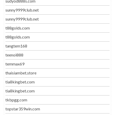
sudyod888s.com
sunny9999club.net
sunny9999club.net
t88golds.com
t88golds.com
tangtem168
teenoi888
temmax69
thaisiambet.store
tia8kingbet.com
tia8kingbet.com
tkbpgg.com
topstar359win.com