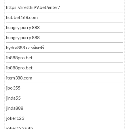
https://sretthi99.bet/enter/
hubbet168.com
hungry purry 888
hungry purry 888
hydra888 เครดิตฟรี
ib888pro.bet
ib888pro.bet
item388.com
jbo355
jinda55
jinda888
joker123
joker123auto