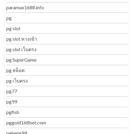
paramax1688.info
pg
pg slot
pg slot ทางเข้า
pg slot เว็บตรง
pg SuperGame
pg สล็อต
pg เว็บตรง
pg77
pg99
pgfish
pggold168bet.com
pgheng99