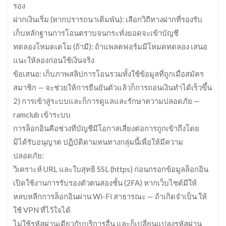
รอง
ฝากเงินเริ่ม (หากปรารถนาเดิมพัน): เลือกวิถีทางฝากที่รองรับ
เก็บหลักฐานการโอนตราบจนกระทั่งยอดจะเข้าบัญชี
ทดลองโหมดเดโม (ถ้ามี): ถ้าแพลตฟอร์มมีโหมดทดลอง เสนอ
แนะให้ลองก่อนใช้เงินจริง
ข้อเสนอ: เก็บภาพสลิปการโอนรวมทั้งใช้ข้อมูลที่ถูกเมื่อสมัคร
สมาชิก — จะช่วยให้การยืนยันตัวแล้วก็การถอนเงินทำได้เร็วขึ้น
2) การเข้าสู่ระบบและก็การดูแลและรักษาความปลอดภัย —
ramclub เข้าระบบ
การล็อกอินคือช่วงที่บัญชีมีโอกาสเสี่ยงต่อการถูกเข้าถึงโดย
มิได้รับอนุญาต ปฏิบัติตามหนทางกลุ่มนี้เพื่อให้มีความ
ปลอดภัย:
วิเคราะห์ URL และใบสุทธิ SSL (https) ก่อนกรอกข้อมูลล็อกอิน
เปิดใช้งานการรับรองตัวตนสองชั้น (2FA) หากเว็บไซต์มีให้
หลบหลีกการล็อกอินผ่าน Wi-Fi สาธารณะ — ถ้าเกิดจำเป็น ให้
ใช้ VPN ที่ไว้ใจได้
ไม่ใช้รหัสผ่านเดียวกับบริการอื่น และก็เปลี่ยนแปลงรหัสผ่าน