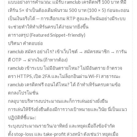
แบบอย่างการคำนวณ: แม้รับ ramclub เครดิตฟรี 100 บาท ที่มี
เทิร์น 5× จำเป็นต้องเดิมพันรวม 500 บาท (100 × 5) ก่อนจะถอน
เป็นเงินจริงได้ — การเลือกเกม RTP สูงและก็พนันอย่างมีระบบ
จะช่วยทำให้ทำเทิร์นครบได้ง่ายมากยิ่งขึ้น
ตารางสรุป (Featured Snippet–friendly)
ปริศนา คำตอบย่อ
ramclub สมัคร อย่างไร? เข้าเว็บไซต์ → สมัครสมาชิก → การัน
ตี OTP → ฝากเงิน (ถ้าหากต้อง)
ramclub เข้าระบบ ไม่มีอันตรายไหม? ไม่มีอันตราย ถ้าตรวจ
ตรา HTTPS, เปิด 2FA และไม่ล็อกอินผ่าน Wi-Fi สาธารณะ
ramclub เครดิตฟรี ถอนได้ไหม? ได้ ถ้าทำเทิร์นครบตามข้อ
ตกลงโปรโมชั่น
กลอุบายบริหารงบประมาณและก็การเล่นอย่างยั่งยืน
การเล่นให้จีรังยั่งยืนต้องมีการวางเป้าหมายและวินัย นี่เป็นแนว
ปฏิบัติที่ชี้แนะ:
ระบุงบประมาณรายวัน/อาทิตย์ และหยุดเมื่อถึงข้อจำกัด
ตั้ง stop-loss และ take-profit ล่วงหน้า ดังเช่นว่า หยุดเมื่อ