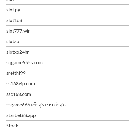
slot pg
slot168
slot777.win
slotxo
slotxo24hr
sqgame555s.com
sretthi99
ss168vip.com
ssc168.com
ssgame666 เข้าสู่ระบบ ล่าสุด
starbet88.app
Stock