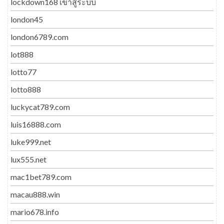
lockdown168 เข้าสู่ระบบ
london45
london6789.com
lot888
lotto77
lotto888
luckycat789.com
luis16888.com
luke999.net
lux555.net
mac1bet789.com
macau888.win
mario678.info