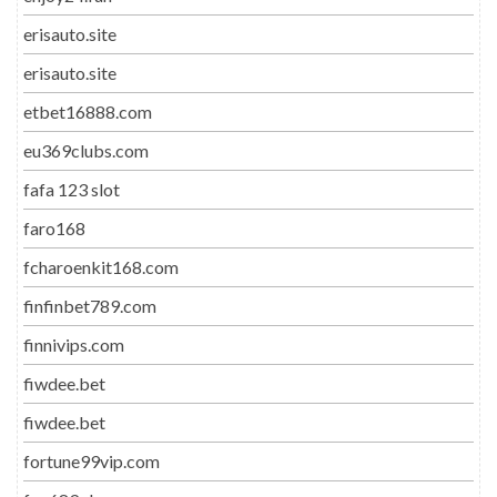
erisauto.site
erisauto.site
etbet16888.com
eu369clubs.com
fafa 123 slot
faro168
fcharoenkit168.com
finfinbet789.com
finnivips.com
fiwdee.bet
fiwdee.bet
fortune99vip.com