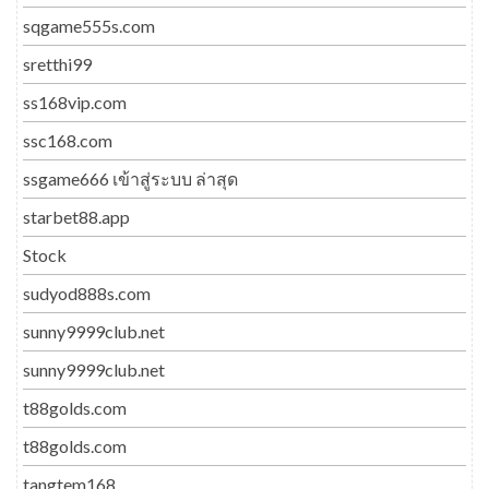
sqgame555s.com
sretthi99
ss168vip.com
ssc168.com
ssgame666 เข้าสู่ระบบ ล่าสุด
starbet88.app
Stock
sudyod888s.com
sunny9999club.net
sunny9999club.net
t88golds.com
t88golds.com
tangtem168