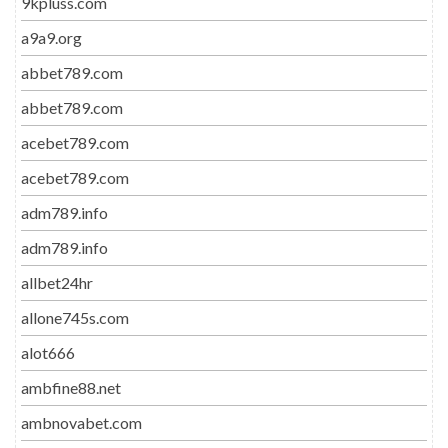
9kpluss.com
a9a9.org
abbet789.com
abbet789.com
acebet789.com
acebet789.com
adm789.info
adm789.info
allbet24hr
allone745s.com
alot666
ambfine88.net
ambnovabet.com