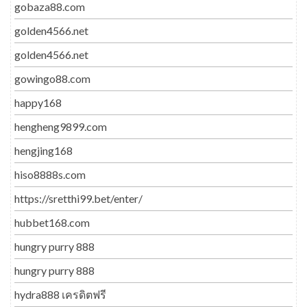
gobaza88.com
golden4566.net
golden4566.net
gowingo88.com
happy168
hengheng9899.com
hengjing168
hiso8888s.com
https://sretthi99.bet/enter/
hubbet168.com
hungry purry 888
hungry purry 888
hydra888 เครดิตฟรี