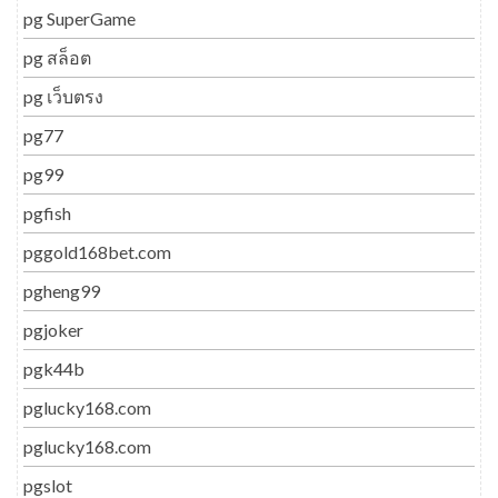
pg SuperGame
pg สล็อต
pg เว็บตรง
pg77
pg99
pgfish
pggold168bet.com
pgheng99
pgjoker
pgk44b
pglucky168.com
pglucky168.com
pgslot