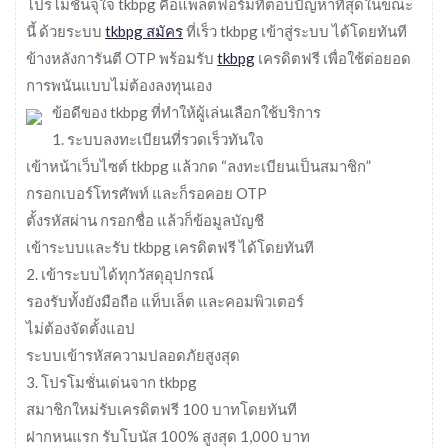
โปรโมชั่นจุใจ tkbpg คือแพลตฟอร์มที่ตอบปัญหาที่สุดในขณะ
นี้ ด้วยระบบ
tkbpg สมัคร
ที่เร็ว tkbpg เข้าสู่ระบบ ได้โดยทันที
ข้างหลังการันตี OTP พร้อมรับ
tkbpg
เครดิตฟรี เพื่อใช้ต่อยอด
การพนันแบบไม่ต้องลงทุนเอง
ข้อดีของ tkbpg ที่ทำให้ผู้เล่นเลือกใช้บริการ
1. ระบบลงทะเบียนที่รวดเร็วทันใจ
เข้าหน้าเว็บไซต์ tkbpg แล้วกด “ลงทะเบียนเป็นสมาชิก”
กรอกเบอร์โทรศัพท์ และก็รอคอย OTP
ตั้งรหัสผ่าน กรอกชื่อ แล้วก็ข้อมูลบัญชี
เข้าระบบและรับ tkbpg เครดิตฟรี ได้โดยทันที
2. เข้าระบบได้ทุกวัสดุอุปกรณ์
รองรับทั้งยังมือถือ แท็บเล็ต และคอมพิวเตอร์
ไม่ต้องจัดตั้งแอป
ระบบเข้ารหัสความปลอดภัยสูงสุด
3. โปรโมชั่นเด่นจาก tkbpg
สมาชิกใหม่รับเครดิตฟรี 100 บาทโดยทันที
ฝากหนแรก รับโบนัส 100% สูงสุด 1,000 บาท