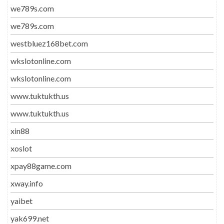
we789s.com
we789s.com
westbluez168bet.com
wkslotonline.com
wkslotonline.com
www.tuktukth.us
www.tuktukth.us
xin88
xoslot
xpay88game.com
xway.info
yaibet
yak699.net