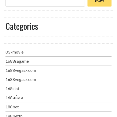
ค้นหา
Categories
037movie
1688sagame
1688vegasx.com
1688vegasx.com
168slot
168สล็อต
188bet
188betth