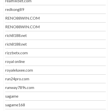
realflikbet.com
redkong89
RENO88WIN.COM
RENO88WIN.COM
rich8188.net
rich8188.net
rizzbetx.com
royal online
royaleluxee.com
run24pro.com
runway789s.com
sagame
sagame168