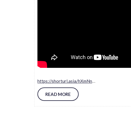
https://shorturl.asia/hXmNn
…
READ MORE