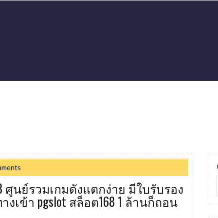
mments
68 ศูนย์รวมเกมดังแตกง่าย มีใบรับรอง
งเข้า pgslot สล็อต168 1 ล้านก็ถอน