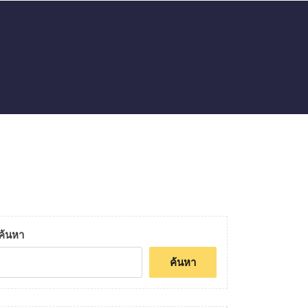
ค้นหา
ค้นหา