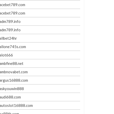
acebet789.com
acebet789.com
adm789.info
adm789.info
allbet24hr
allone745s.com
alot666
ambfine88.net
ambnovabet.com
argus16888.com
askyouwin888
audi688.com
autoslot16888.com
ba88th.com