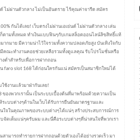
์ ไม่ผ่านตัวกลาง ไม่เป็นอันตราย ไร้คุณค่าจารีต สมัคร
0% กันได้เลย! เว็บตรงไม่ผ่านเอเย่นต์ ไม่ผ่านตัวกลาง เล่น
ก็ตามทั้งหมด ทำเงินแบบฟินๆกับเกมสล็อตออนไลน์ลิขสิทธิ์แท้
พมากมาย มีความน่าไว้ใจรวมทั้งความปลอดภัยสูง บันเทิงใจกับ
ดยมีคณะทำงานคอยช่วยเหลือรวมทั้งดูแลคุณ รับโปรโมชั่นหรือ
ย่างต่ำสำหรับเพื่อการฝากถอน
น faro slot 168 ได้ก่อนใครกันแน่ สมัครเป็นสมาชิกใหม่ได้
ใช้งานแล้วมาฝ่ากันเลย!
ของพวกเรานั้น เป็นระบบเบื้องต้นที่มาพร้อมด้วยความเป็น
ให้ระบบต่างๆด้านในเว็บได้รับการยืนยันมาตรฐานและ
กมั่นใจในคุณภาพของระบบต่างๆได้แน่ๆ สร้างประสบการณ์การ
จัดเต็มแน่ๆครับผม และนี่คือระบบต่างๆที่น่าสนใจที่พวกเรา
ณสามารถทำรายการฝากถอนด้วยตัวเองได้อย่างรวดเร็ว มา