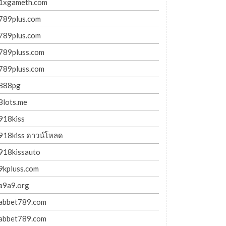
1xgameth.com
789plus.com
789plus.com
789pluss.com
789pluss.com
888pg
8lots.me
918kiss
918kiss ดาวน์โหลด
918kissauto
9kpluss.com
a9a9.org
abbet789.com
abbet789.com