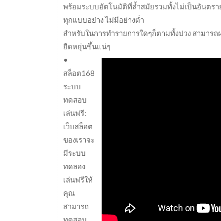
พร้อมระบบอัตโนมัติที่ล้ำสมัยรวมทั้งไม่เป็นอัน
ทุกแบบอย่าง ไม่มีอย่างต่ำ
สำหรับในการทำรายการใดๆก็ตามทั้งปวง สามารถฝ
ยืดหยุ่นขึ้นแน่ๆ
•
สล็อต168
ระบบ
ทดสอบ
เล่นฟรี:
เว็บสล็อต
ของเราจะ
มีระบบ
ทดลอง
เล่นฟรีให้
คุณ
สามารถ
ทดสอบ