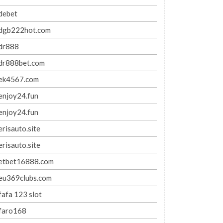
debet
dgb222hot.com
dr888
dr888bet.com
ek4567.com
enjoy24.fun
enjoy24.fun
erisauto.site
erisauto.site
etbet16888.com
eu369clubs.com
fafa 123 slot
faro168