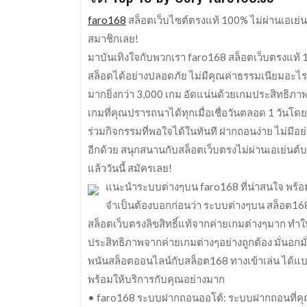
faro168
สล็อตเว็บไซต์ตรงแท้ 100% ไม่ผ่านเอเย่นต
สมาชิกเลย!
มาบันเทิงใจกับพวกเรา faro168 สล็อตเว็บตรงแท้ 10
สล็อตได้อย่างปลอดภัย ไม่มีคุณค่าธรรมเนียมอะไร
มากยิ่งกว่า 3,000 เกม อัดแน่นด้วยเกมประสิทธิภา
เกมที่คุณปรารถนาได้ทุกเมื่อเชื่อวันตลอด 1 วันโ
ร่วมกิจกรรมที่พอใจได้ในทันที ฝากถอนง่าย ไม่มีอ
อีกด้วย สนุกสนานกับสล็อตเว็บตรงไม่ผ่านเอเย่นต์บ
แล้ววันนี้ สมัครเลย!
แนะนำระบบต่างๆบน faro168 ที่น่าสนใจ พร้อม
จำเป็นต้องบอกก่อนว่า ระบบต่างๆบน สล็อต168 
สล็อตเว็บตรงลิขสิทธิ์แท้จากค่ายเกมต่างๆมาก ทำ
ประสิทธิภาพจากค่ายเกมต่างๆอย่างถูกต้อง มั่นอ
พนันสล็อตออนไลน์กับสล็อต168 ทางเข้าเล่น ได้แบบ
พร้อมให้บริการกับคุณอย่างมาก
• faro168 ระบบฝากถอนออโต้: ระบบฝากถอนที่คุ