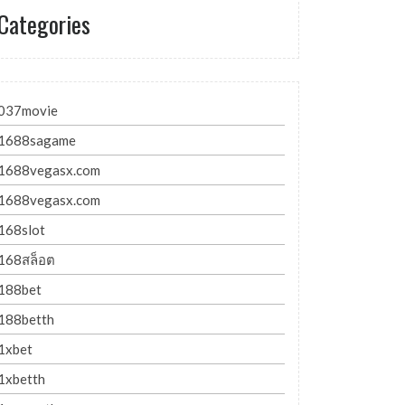
Categories
037movie
1688sagame
1688vegasx.com
1688vegasx.com
168slot
168สล็อต
188bet
188betth
1xbet
1xbetth