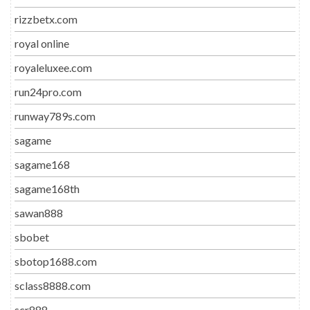
rizzbetx.com
royal online
royaleluxee.com
run24pro.com
runway789s.com
sagame
sagame168
sagame168th
sawan888
sbobet
sbotop1688.com
sclass8888.com
scr888