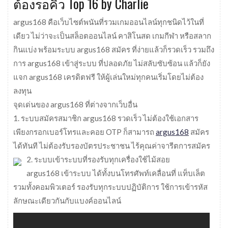
ต้องรอคิว Top 16 by Charlie
argus168 คือเว็บไซต์พนันที่รวมเกมออนไลน์ทุกชนิดไว้ในที่
เดียว ไม่ว่าจะเป็นสล็อตออนไลน์ คาสิโนสด เกมกีฬา หรือสลาก
กินแบ่ง พร้อมระบบ argus168 สมัคร ที่ง่ายแล้วก็รวดเร็ว รวมถึง
การ argus168 เข้าสู่ระบบ ที่ปลอดภัย ไม่สลับซับซ้อน แล้วก็ยัง
แจก argus168 เครดิตฟรี ให้ผู้เล่นใหม่ทุกคนเริ่มโดยไม่ต้อง
ลงทุน
จุดเด่นของ argus168 ที่ต่างจากเว็บอื่น
1. ระบบสมัครสมาชิก argus168 รวดเร็ว ไม่ต้องใช้เอกสาร
เพียงกรอกเบอร์โทรและคอย OTP ก็สามารถ
argus168
สมัคร
ได้ทันที ไม่ต้องรับรองบัตรประชาชน ไร้คุณค่าจารีตการสมัคร
2. ระบบเข้าระบบที่รองรับทุกเครื่องใช้ไม้สอย
argus168 เข้าระบบ ได้ทั้งบนโทรศัพท์เคลื่อนที่ แท็บเล็ต
รวมทั้งคอมพิวเตอร์ รองรับทุกระบบปฏิบัติการ ใช้การเข้ารหัส
ลักษณะเดียวกันกับแบงค์ออนไลน์