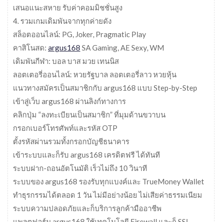
เสนอแนะสหาย รับค่าคอมมิชชั่นสูง
4. รวมเกมเดิมพันจากทุกค่ายดัง
สล็อตออนไลน์: PG, Joker, Pragmatic Play
คาสิโนสด:
argus168
SA Gaming, AE Sexy, WM
เดิมพันกีฬา: บอล บาส มวย เทนนิส
ลอตเตอรี่ออนไลน์: หวยรัฐบาล ลอตเตอรี่ลาว หวยหุ้น
แนวทางสมัครเป็นสมาชิกกับ argus168 แบบ Step-by-Step
เข้าสู่เว็บ argus168 ผ่านลิงก์ทางการ
คลิกปุ่ม “ลงทะเบียนเป็นสมาชิก” ที่มุมด้านขวาบน
กรอกเบอร์โทรศัพท์และรหัส OTP
ตั้งรหัสผ่านรวมทั้งกรอกบัญชีธนาคาร
เข้าระบบและก็รับ argus168 เครดิตฟรี ได้ทันที
ระบบฝาก-ถอนอัตโนมัติ เร็วไม่ถึง 10 วินาที
ระบบของ argus168 รองรับทุกแบงค์และ TrueMoney Wallet
ทำธุรกรรมได้ตลอด 1 วัน ไม่มีอย่างน้อย ไม่เสียค่าธรรมเนียม
ระบบความปลอดภัยและก็บริการลูกค้ามืออาชีพ
แพลตฟอร์ม argus168 ใช้เทคโนโลยี Firewall และก็ SSL