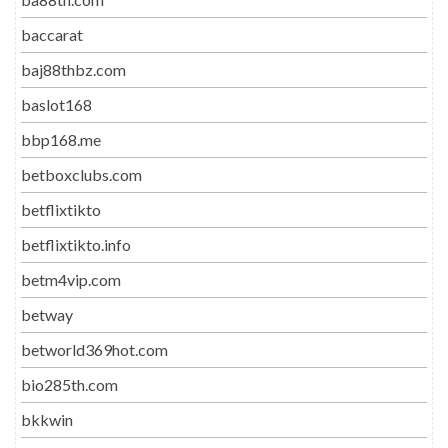
baccarat
baj88thbz.com
baslot168
bbp168.me
betboxclubs.com
betflixtikto
betflixtikto.info
betm4vip.com
betway
betworld369hot.com
bio285th.com
bkkwin