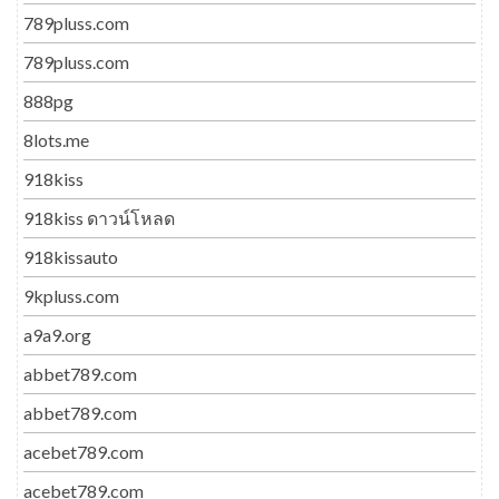
789pluss.com
789pluss.com
888pg
8lots.me
918kiss
918kiss ดาวน์โหลด
918kissauto
9kpluss.com
a9a9.org
abbet789.com
abbet789.com
acebet789.com
acebet789.com