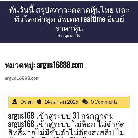
Skip
หุ้นวันนี้ สรุปสภาวะตลาดหุ้นไทย และ
to
ทั่วโลกล่าสุด อัพเดท realtime อีเบย์
content
ราคาหุ้น
ข่าวหุ้นรอบวัน
หมวดหมู่:
argus16888.com
argus16888.com
Dylan
14 ตุลาคม 2025
0 Comments
argus168 เข้าสู่ระบบ 31 กรกฎาคม
argus168 เข้าสู่ระบบ ไม่ล็อก ไม่จำกัด
สิทธิ์ฝากไม่มีขั้นต่ำไม่ต้องส่งสลิป ไม่