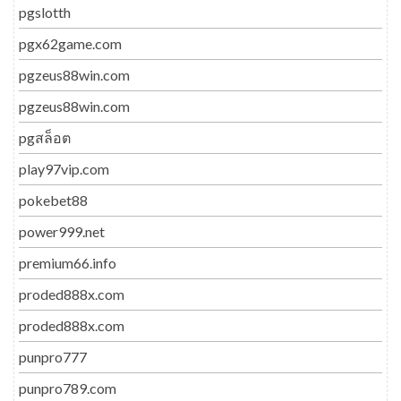
pgslotth
pgx62game.com
pgzeus88win.com
pgzeus88win.com
pgสล็อต
play97vip.com
pokebet88
power999.net
premium66.info
proded888x.com
proded888x.com
punpro777
punpro789.com