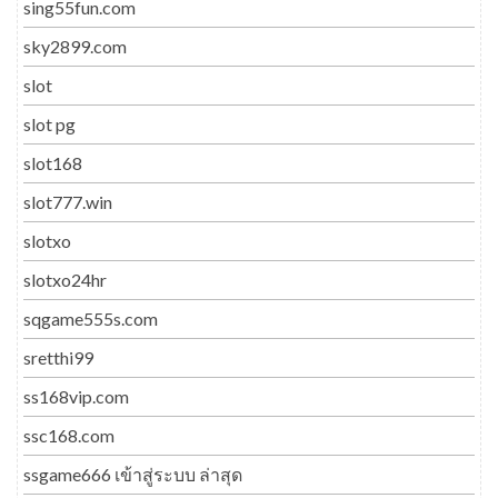
sing55fun.com
sky2899.com
slot
slot pg
slot168
slot777.win
slotxo
slotxo24hr
sqgame555s.com
sretthi99
ss168vip.com
ssc168.com
ssgame666 เข้าสู่ระบบ ล่าสุด