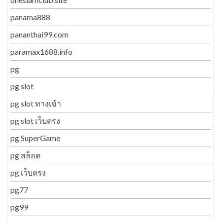
panama888
pananthai99.com
paramax1688.info
pg
pg slot
pg slot ทางเข้า
pg slot เว็บตรง
pg SuperGame
pg สล็อต
pg เว็บตรง
pg77
pg99