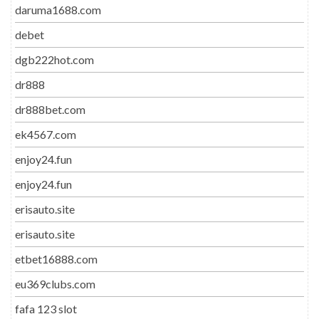
daruma1688.com
debet
dgb222hot.com
dr888
dr888bet.com
ek4567.com
enjoy24.fun
enjoy24.fun
erisauto.site
erisauto.site
etbet16888.com
eu369clubs.com
fafa 123 slot