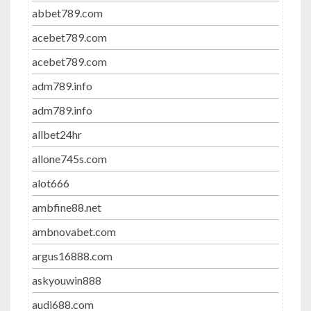
abbet789.com
acebet789.com
acebet789.com
adm789.info
adm789.info
allbet24hr
allone745s.com
alot666
ambfine88.net
ambnovabet.com
argus16888.com
askyouwin888
audi688.com