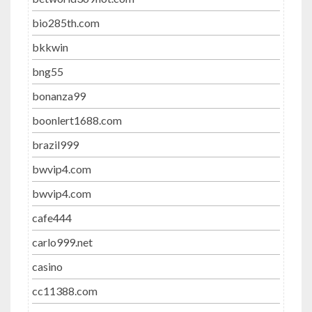
bio285th.com
bkkwin
bng55
bonanza99
boonlert1688.com
brazil999
bwvip4.com
bwvip4.com
cafe444
carlo999.net
casino
cc11388.com