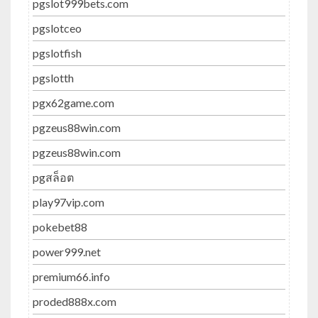
pgslot999bets.com
pgslotceo
pgslotfish
pgslotth
pgx62game.com
pgzeus88win.com
pgzeus88win.com
pgสล็อต
play97vip.com
pokebet88
power999.net
premium66.info
proded888x.com