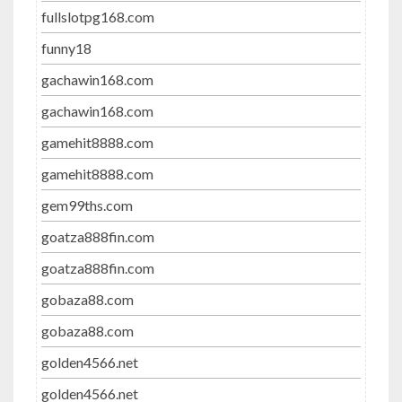
fullslotpg168.com
funny18
gachawin168.com
gachawin168.com
gamehit8888.com
gamehit8888.com
gem99ths.com
goatza888fin.com
goatza888fin.com
gobaza88.com
gobaza88.com
golden4566.net
golden4566.net