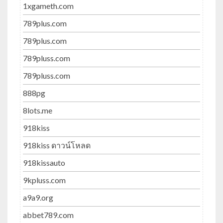
1xgameth.com
789plus.com
789plus.com
789pluss.com
789pluss.com
888pg
8lots.me
918kiss
918kiss ดาวน์โหลด
918kissauto
9kpluss.com
a9a9.org
abbet789.com