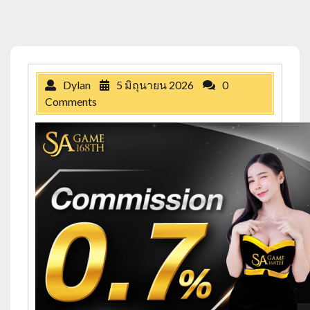
Dylan
5 มิถุนายน 2026
0
Comments