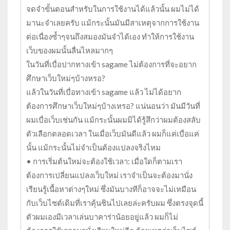
จดจำขั้นตอนสำหรับในการใช้งานได้แล้วนั้น ผมไม่ได้
มานะจำเลยครับ แม้กระนั้นมันมีสาเหตุจากการใช้งาน
ต่อเนื่องซ้ำๆจนถึงสมองมันจำได้เอง ทำให้การใช้งาน
เว็บของผมนั้นลื่นไหลมากๆ
ในวันที่เบื่อปากทางเข้า sagame ไม่ต้องการที่จะอยาก
ศึกษาเว็บใหม่ๆบ้างหรอ?
แล้วในวันที่เบื่อทางเข้า sagame แล้ว ไม่ได้อยาก
ต้องการศึกษาเว็บใหม่ๆบ้างเหรอ? แน่นอนว่า มันมีวันที่
ผมเบื่อเว็บเช่นกัน แม้กระนั้นผมมิได้รู้สึกว่าผมต้องสลับ
ตัวเลือกตลอดเวลา ในเมื่อเว็บมันดีแล้ว ผมก็แค่เบื่อแค่
นั้น แม้กระนั้นไม่จำเป็นต้องแปลงจริงไหม
• การเริ่มต้นใหม่จะต้องใช้เวลา: เมื่อใดก็ตามเรา
ต้องการเปลี่ยนแปลงเว็บใหม่ เราจำเป็นจะต้องมานั่ง
เรียนรู้เนื้อหาต่างๆใหม่ ซึ่งมันบางทีก็อาจจะไม่เหมือน
กับเว็บไซต์เดิมที่เราคุ้นชินไปเลยล่ะครับผม ซึ่งตรงจุดนี้
ตัวผมเองมีเวลาเล่นบาคาร่าน้อยอยู่แล้ว ผมก็ไม่