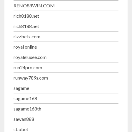
RENO88WIN.COM
rich8188.net
rich8188.net
rizzbetx.com
royal online
royaleluxee.com
run24pro.com
runway789s.com
sagame
sagame168
sagame168th
sawan888
sbobet