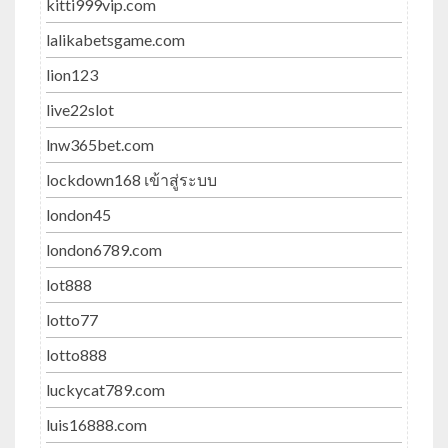
kitti999vip.com
lalikabetsgame.com
lion123
live22slot
lnw365bet.com
lockdown168 เข้าสู่ระบบ
london45
london6789.com
lot888
lotto77
lotto888
luckycat789.com
luis16888.com