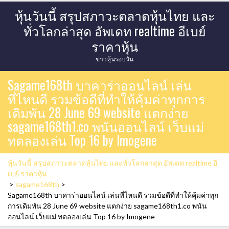
Skip
หุ้นวันนี้ สรุปสภาวะตลาดหุ้นไทย และ
to
ทั่วโลกล่าสุด อัพเดท realtime อีเบย์
content
ราคาหุ้น
ข่าวหุ้นรอบวัน
Sagame168th บาคาร่าออนไลน์ เล่น
ที่ไหนดี รวมข้อดีที่ทำให้คุ้มค่าทุกการ
เดิมพัน 28 June 69 website แตกง่าย
sagame168th1.co พนันออนไลน์ เว็บแม่
ทดลองเล่น Top 16 by Imogene
หุ้นวันนี้ สรุปสภาวะตลาดหุ้นไทย และทั่วโลกล่าสุด อัพเดท realtime อี
เบย์ ราคาหุ้น
>
sagame168th
>
Sagame168th บาคาร่าออนไลน์ เล่นที่ไหนดี รวมข้อดีที่ทำให้คุ้มค่าทุก
การเดิมพัน 28 June 69 website แตกง่าย sagame168th1.co พนัน
ออนไลน์ เว็บแม่ ทดลองเล่น Top 16 by Imogene