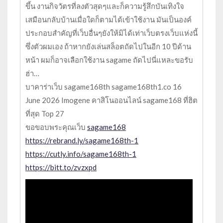
ขึ้น งานกิจวัตรที่ลงตัวสุดๆและก็ความรู้สึกบันเทิงใจ
เสมือนกลับบ้านเมื่อใดก็ตามได้เข้าใช้งาน มันเป็นองค์
ประกอบสำคัญที่เว็บอื่นๆยังให้มิได้เท่าเว็บตรงเว็บแห่งนี้
ซึ่งตัวผมเอง ถ้าหากยังเล่นสล็อตถัดไปในอีก 10 ปีด้าน
หน้า ผมก็อาจเลือกใช้งาน sagame ถัดไปนี่แหละขอรับ
ฮ่า…
บาคาร่าเว็บ sagame168th sagame168th1.co 16
June 2026 Imogene คาสิโนออนไลน์ sagame168 ที่ฮิต
ที่สุด Top 27
ขอขอบพระคุณเว็บ
sagame168
https://rebrand.ly/sagame168th-1
https://cutly.info/sagame168th-1
https://bitt.to/zvzxpd