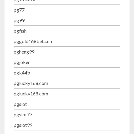
pg77
pg99
pgfish
pggold168bet.com
pgheng99
pgjoker
pgk44b
pglucky168.com
pglucky168.com
pgslot
pgslot77
pgslot99