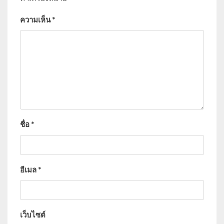
ความเห็น
*
ชื่อ
*
อีเมล
*
เว็บไซต์