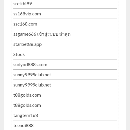
sretthi99
ss168vip.com
ssc168.com
ssgame666 เข้าสู่ระบบ ล่าสุด
starbet88.app
Stock
sudyod888s.com
sunny9999club.net
sunny9999club.net
t88golds.com
t88golds.com
tangtem168
teenoi888