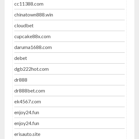
cc11388.com
chinatown888.win
cloudbet
cupcake88x.com
daruma1688.com
debet
dgb222hot.com
dr888
dr888bet.com
ek4567.com
enjoy24.fun
enjoy24.fun
erisauto.site