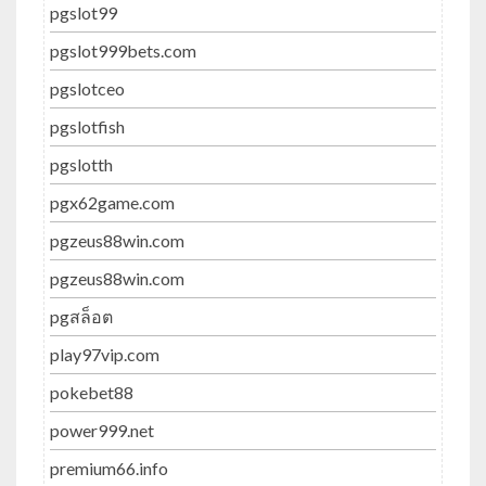
pgslot99
pgslot999bets.com
pgslotceo
pgslotfish
pgslotth
pgx62game.com
pgzeus88win.com
pgzeus88win.com
pgสล็อต
play97vip.com
pokebet88
power999.net
premium66.info