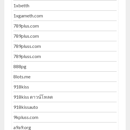
1xbetth
1xgameth.com
789plus.com
789plus.com
789pluss.com
789pluss.com
888pg
8lots.me
918kiss
918kiss ดาวน์โหลด
918kissauto
9kpluss.com
a9a9.org