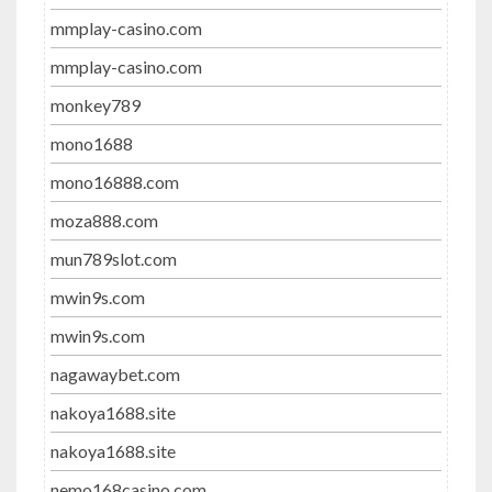
mmplay-casino.com
mmplay-casino.com
monkey789
mono1688
mono16888.com
moza888.com
mun789slot.com
mwin9s.com
mwin9s.com
nagawaybet.com
nakoya1688.site
nakoya1688.site
nemo168casino.com