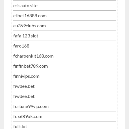
erisauto.site
etbet16888.com
eu369clubs.com
fafa 123 slot
faro168
fcharoenkit168.com
finfinbet789.com
finnivips.com
fiwdee.bet
fiwdee.bet
fortune99vip.com
fox689ok.com
fullslot