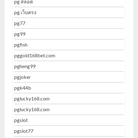
pg สล็อต
pg เว็บตรง
pg77
pg99
pgfish
pggold168bet.com
pgheng99
pgjoker
pgk44b
pglucky168.com
pglucky168.com
pgslot
pgslot77