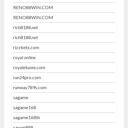
RENO88WIN.COM
RENO88WIN.COM
rich8188.net
rich8188.net
rizzbetx.com
royal online
royaleluxee.com
run24pro.com
runway789s.com
sagame
sagame168
sagame168th
sawan888