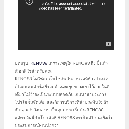
บทสรุป:
RENO88
เพราะเหตุใด RENO88 ถึงเป็นตัว
เลือกที่ใช่สำหรับคุณ
RENO88 ไม่ใช่แค่เว็บไซต์พนันออนไลน์ทั่วไป แต่ว่า
เป็นแพลตฟอร์มที่รวมทั้งหมดทุกอย่างเอาไว้ภายในที่
เดียว ไม่ว่าจะเป็นระบบปลอดภัย เกมนานาประการ
โปรโมชั่นจัดเต็ม และก็การบริการที่น่าประทับใจ ถ้า
เกิดคุณกำลังมองหาเว็บคุณภาพ เริ่มต้น RENO88
สมัคร วันนี้ รับโดยทันที RENO88 เครดิตฟรี รวมทั้งเริ่ม
ประสบการณ์ที่เหนือกว่า