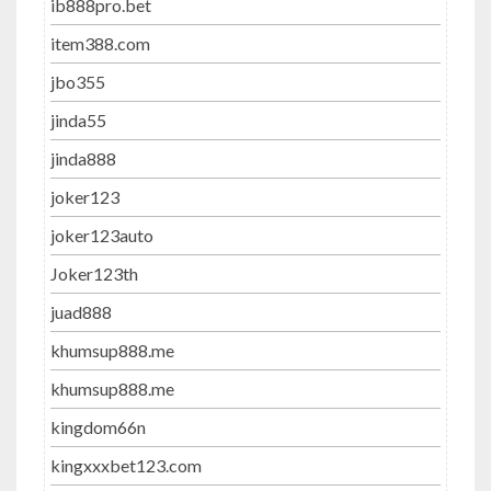
ib888pro.bet
item388.com
jbo355
jinda55
jinda888
joker123
joker123auto
Joker123th
juad888
khumsup888.me
khumsup888.me
kingdom66n
kingxxxbet123.com