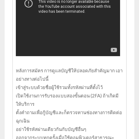
หลังการสมัคร การดูแลบัญชีให้ปลอดภัยสำคัญมาก เอา
อย่างทางต่อไปนี้
เข้าสู่ระบบด้วยชื่อผู้ใช้รวมทั้งรหัสผ่านที่ตั้งไว้
เปิดใช้งานการรับรองแบบสองขั้นตอน (2FA) ถ้าเกิดมี
ให้บริการ
ตั้งคำถามเพื่อกู้บัญชีและก็ตรวจทานช่องทางการติดต่อ
ฉุกเฉิน
อย่าใช้รหัสผ่านเดียวกันกับบัญชีอื่นๆ
ออกจากระบบทุกครั้งเมื่อใช้คอมพิวเตอร์สาธารณะ