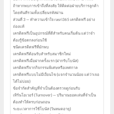
ถ้าหากพบการเข้าถึงที่สงสัย ให้ติดต่อฝ่ายบริการลูกค้า
โดยทันทีรวมทั้งเปลี่ยนรหัสผ่าน
ส่วนที่ 3 — ทำความเข้าใจ rasri365 เครดิตฟรี อย่าง
ถ่องแท้
เครดิตฟรีเป็นอุปกรณ์ที่ดีสำหรับคนเริ่มต้น แต่ว่าจำ
ต้องรู้ข้อตกลงก่อนใช้
ชนิดเครดิตฟรีที่มักพบ
เครดิตฟรีต้อนรับสำหรับสมาชิกใหม่
เครดิตฟรีเมื่อฝากครั้งแรก (ฝากรับโบนัส)
เครดิตฟรีจากกิจกรรมพิเศษหรือเทศกาล
เครดิตฟรีแบบไม่มีเงื่อนไข (แจกจำนวนน้อย แต่ว่าเจอ
ได้ไม่บ่อย)
ข้อจำกัดสำคัญที่จำเป็นต้องตรวจดูก่อนรับ
เทิร์นโอเวอร์ (Turnover) — ปริมาณยอดเล่นที่จำเป็น
ต้องทำให้ครบก่อนถอน
ระยะเวลาการใช้โบนัส (วันหมดอายุ)