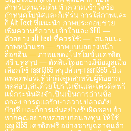
สำหรับคนเริ่มต้น ทำความเข้าใจข้อ
กำหนดโบนัสและก็เทิร์น การใส่ภาพและ
ก็ Alt Text ที่แนะนำ ภาพประกอบช่วย
เพิ่มความรู้ความเข้าใจและ SEO —
ตัวอย่าง alt text ที่ควรใช้: — เสนอแนะ
ภาพหน้าแรก — ภาพแบบอย่างหน้า
ล็อกอิน — ภาพแสดงโปรโมชั่นเครดิต
ฟรี บทสรุป — ตัดสินใจอย่างมีข้อมูลเมื่อ
เลือกใช้ rasri365 สรุปสั้นๆ: rasri365 เป็น
แพลตฟอร์มที่น่าดึงดูดสำหรับผู้ที่อยาก
ทดสอบเล่นด้วยโปรโมชั่นและเครดิตฟรี
แม้กระนั้นสิ่งจำเป็นเป็นการอ่านข้อ
ตกลง การดูแลรักษาความปลอดภัย
บัญชี และก็การเล่นอย่างรับผิดชอบ ถ้า
หากคุณอยากทดสอบก่อนลงทุน ให้ใช้
rasri365 เครดิตฟรี อย่างชาญฉลาดแล้ว