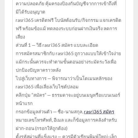
ความปลอดภัย คุ้มครองป้องกันบัญชีจากการเข้าถึงที่
มิได้รับอนุญาต
rasri365 เครดิตฟรี โบนัสต้อนรับ/กิจกรรม แจกเครดิต
ฟรี พร้อมข้อแม้ ทดลองระบบก่อนฝากเงินจริง ลดการ
เสี่ยง
ส่วนที่ 1 — วิธี rasri365 สมัคร แบบละเอียด
การสมัครสมาชิกกับ rasri365 ถูกวางแบบให้เข้าใจง่าย
แม้กระนั้นควรจะทำตามขั้นตอนอย่างระมัดระวังเพื่อ
ปกป้องปัญหาคราวหลัง
ไปสู่เว็บทางการ — พิจารณาว่าเป็นโดเมนหลักของ
rasri365 เพื่อเลี่ยงเว็บไซต์ปลอม
คลิกปุ่ม “สมัคร” — ธรรมดาจะอยู่บนเมนูหรือแบนเนอร์
หน้าแรก
กรอกข้อมูลส่วนตัว — ชื่อ-นามสกุล,
rasri365 สมัคร
หมายเลขโทรศัพท์, อีเมล และก็ข้อมูลการคลังสำหรับ
ฝาก-ถอน (กรอกให้ถูกต้อง)
ตั้งรหัสผ่านที่แข็งแรง — ควรมีตัวเขียนพิมพ์ใหญ่-เล็ก