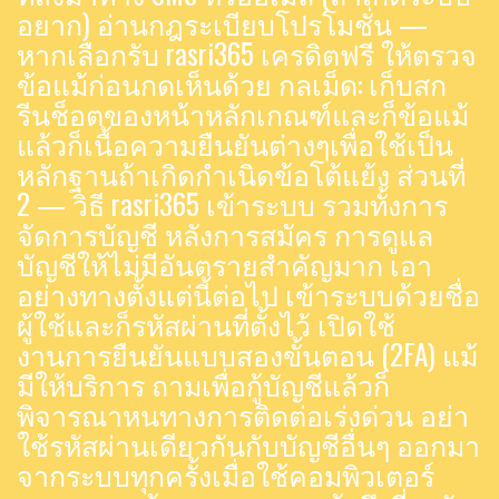
อยาก) อ่านกฎระเบียบโปรโมชั่น —
หากเลือกรับ rasri365 เครดิตฟรี ให้ตรวจ
ข้อแม้ก่อนกดเห็นด้วย กลเม็ด: เก็บสก
รีนช็อตของหน้าหลักเกณฑ์และก็ข้อแม้
แล้วก็เนื้อความยืนยันต่างๆเพื่อใช้เป็น
หลักฐานถ้าเกิดกำเนิดข้อโต้แย้ง ส่วนที่
2 — วิธี rasri365 เข้าระบบ รวมทั้งการ
จัดการบัญชี หลังการสมัคร การดูแล
บัญชีให้ไม่มีอันตรายสำคัญมาก เอา
อย่างทางตั้งแต่นี้ต่อไป เข้าระบบด้วยชื่อ
ผู้ใช้และก็รหัสผ่านที่ตั้งไว้ เปิดใช้
งานการยืนยันแบบสองขั้นตอน (2FA) แม้
มีให้บริการ ถามเพื่อกู้บัญชีแล้วก็
พิจารณาหนทางการติดต่อเร่งด่วน อย่า
ใช้รหัสผ่านเดียวกันกับบัญชีอื่นๆ ออกมา
จากระบบทุกครั้งเมื่อใช้คอมพิวเตอร์