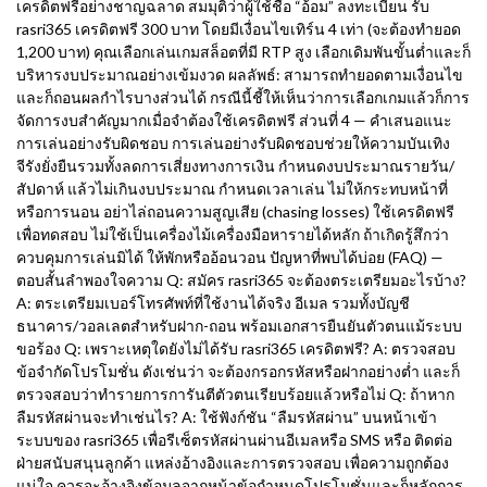
เครดิตฟรีอย่างชาญฉลาด สมมุติว่าผู้ใช้ชื่อ “อ้อม” ลงทะเบียน รับ
rasri365 เครดิตฟรี 300 บาท โดยมีเงื่อนไขเทิร์น 4 เท่า (จะต้องทำยอด
1,200 บาท) คุณเลือกเล่นเกมสล็อตที่มี RTP สูง เลือกเดิมพันขั้นต่ำและก็
บริหารงบประมาณอย่างเข้มงวด ผลลัพธ์: สามารถทำยอดตามเงื่อนไข
และก็ถอนผลกำไรบางส่วนได้ กรณีนี้ชี้ให้เห็นว่าการเลือกเกมแล้วก็การ
จัดการงบสำคัญมากเมื่อจำต้องใช้เครดิตฟรี ส่วนที่ 4 — คำเสนอแนะ
การเล่นอย่างรับผิดชอบ การเล่นอย่างรับผิดชอบช่วยให้ความบันเทิง
จีรังยั่งยืนรวมทั้งลดการเสี่ยงทางการเงิน กำหนดงบประมาณรายวัน/
สัปดาห์ แล้วไม่เกินงบประมาณ กำหนดเวลาเล่น ไม่ให้กระทบหน้าที่
หรือการนอน อย่าไล่ถอนความสูญเสีย (chasing losses) ใช้เครดิตฟรี
เพื่อทดสอบ ไม่ใช้เป็นเครื่องไม้เครื่องมือหารายได้หลัก ถ้าเกิดรู้สึกว่า
ควบคุมการเล่นมิได้ ให้พักหรืออ้อนวอน ปัญหาที่พบได้บ่อย (FAQ) —
ตอบสั้นลำพองใจความ Q: สมัคร rasri365 จะต้องตระเตรียมอะไรบ้าง?
A: ตระเตรียมเบอร์โทรศัพท์ที่ใช้งานได้จริง อีเมล รวมทั้งบัญชี
ธนาคาร/วอลเลตสำหรับฝาก-ถอน พร้อมเอกสารยืนยันตัวตนแม้ระบบ
ขอร้อง Q: เพราะเหตุใดยังไม่ได้รับ rasri365 เครดิตฟรี? A: ตรวจสอบ
ข้อจำกัดโปรโมชั่น ดังเช่นว่า จะต้องกรอกรหัสหรือฝากอย่างต่ำ และก็
ตรวจสอบว่าทำรายการการันตีตัวตนเรียบร้อยแล้วหรือไม่ Q: ถ้าหาก
ลืมรหัสผ่านจะทำเช่นไร? A: ใช้ฟังก์ชัน “ลืมรหัสผ่าน” บนหน้าเข้า
ระบบของ rasri365 เพื่อรีเซ็ตรหัสผ่านผ่านอีเมลหรือ SMS หรือ ติดต่อ
ฝ่ายสนับสนุนลูกค้า แหล่งอ้างอิงและการตรวจสอบ เพื่อความถูกต้อง
แน่ใจ ควรจะอ้างอิงข้อมูลจากหน้าข้อกำหนดโปรโมชั่นและก็หลักการ