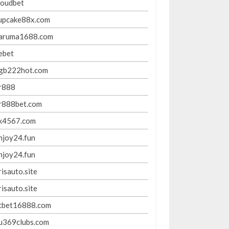
loudbet
upcake88x.com
aruma1688.com
ebet
gb222hot.com
r888
r888bet.com
k4567.com
njoy24.fun
njoy24.fun
risauto.site
risauto.site
tbet16888.com
u369clubs.com