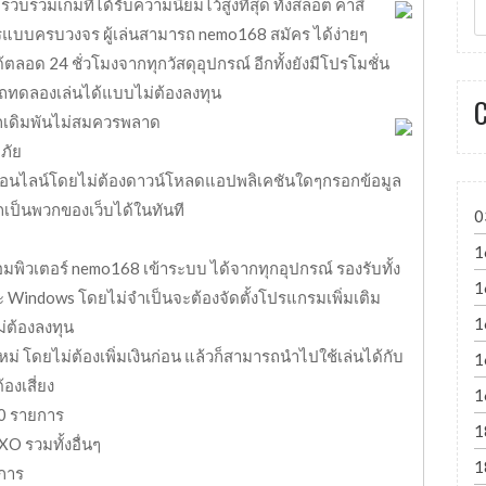
รวมเกมที่ได้รับความนิยมไว้สูงที่สุด ทั้งสล็อต คาสิ
รแบบครบวงจร ผู้เล่นสามารถ nemo168 สมัคร ได้ง่ายๆ
ลอด 24 ชั่วโมงจากทุกวัสดุอุปกรณ์ อีกทั้งยังมีโปรโมชั่น
ารถทดลองเล่นได้แบบไม่ต้องลงทุน
C
ักเดิมพันไม่สมควรพลาด
ภัย
อนไลน์โดยไม่ต้องดาวน์โหลดแอปพลิเคชันใดๆกรอกข้อมูล
ารถเป็นพวกของเว็บได้ในทันที
0
1
มพิวเตอร์ nemo168 เข้าระบบ ได้จากทุกอุปกรณ์ รองรับทั้ง
1
 Windows โดยไม่จำเป็นจะต้องจัดตั้งโปรแกรมเพิ่มเติม
1
ม่ต้องลงทุน
หม่ โดยไม่ต้องเพิ่มเงินก่อน แล้วก็สามารถนำไปใช้เล่นได้กับ
1
องเสี่ยง
1
00 รายการ
1
O รวมทั้งอื่นๆ
1
ิการ