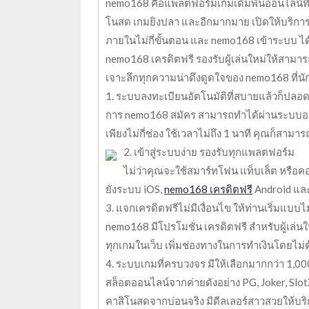
nemo168 คือแพลตฟอร์มเกมเดิมพันออนไลน์ที่รวบ
โนสด เกมยิงปลา และอีกมากมาย เปิดให้บริกา
ภายในไม่กี่ขั้นตอน และ nemo168 เข้าระบบ ได้ต
nemo168 เครดิตฟรี รองรับผู้เล่นใหม่ให้สาม
เจาะลึกทุกความน่าดึงดูดใจของ nemo168 ที่น
1. ระบบลงทะเบียนอัตโนมัติที่สบายแล้วก็ปลอด
การ nemo168 สมัคร สามารถทำได้ผ่านระบบอ
เพียงไม่กี่ช่อง ใช้เวลาไม่ถึง 1 นาที คุณก็สาม
2. เข้าสู่ระบบง่าย รองรับทุกแพลตฟอร์ม
ไม่ว่าคุณจะใช้สมาร์ทโฟน แท็บเล็ต หรือคอ
ยังระบบ iOS,
nemo168 เครดิตฟรี
Android และ
3. แจกเครดิตฟรีไม่มีเงื่อนไข ให้ท่านเริ่มแบบไ
nemo168 มีโปรโมชั่น เครดิตฟรี สำหรับผู้เล่นใ
ทุกเกมในเว็บ เพิ่มช่องทางในการทำเงินโดยไม่ต้
4. ระบบเกมที่ครบวงจร มีให้เลือกมากกว่า 1,0
สล็อตออนไลน์จากค่ายดังอย่าง PG, Joker, SlotX
คาสิโนสดจากบ่อนจริง มีดีลเลอร์สาวสวยให้บร