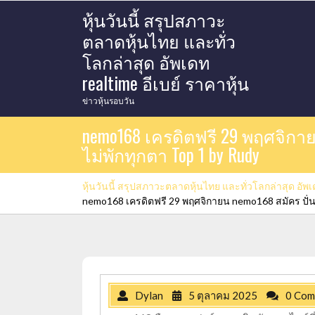
Skip
หุ้นวันนี้ สรุปสภาวะ
to
ตลาดหุ้นไทย และทั่ว
content
โลกล่าสุด อัพเดท
realtime อีเบย์ ราคาหุ้น
ข่าวหุ้นรอบวัน
nemo168 เครดิตฟรี 29 พฤศจิกาย
ไม่พักทุกตา Top 1 by Rudy
หุ้นวันนี้ สรุปสภาวะตลาดหุ้นไทย และทั่วโลกล่าสุด อัพเด
nemo168 เครดิตฟรี 29 พฤศจิกายน nemo168 สมัคร ปั่นร
Dylan
5 ตุลาคม 2025
0 Com