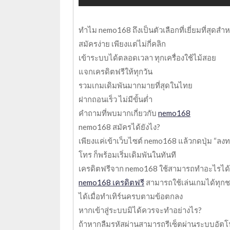
ทำไม nemo168 ถึงเป็นตัวเลือกที่เยี่ยมที่สุดสำห
สมัครง่าย เพียงแต่ไม่กี่คลิก
เข้าระบบได้ตลอดเวลา ทุกเครื่องใช้ไม้สอย
แจกเครดิตฟรีให้ทุกวัน
รวมเกมเดิมพันมากมายที่สุดในไทย
ฝากถอนเร็ว ไม่มีขั้นต่ำ
คำถามที่พบมากเกี่ยวกับ
nemo168
nemo168 สมัครได้ยังไง?
เพียงแค่เข้าเว็บไซต์ nemo168 แล้วกดปุ่ม “ลง
โทร ก็พร้อมเริ่มเดิมพันในทันที
เครดิตฟรีจาก nemo168 ใช้สามารถทำอะไรได้
nemo168 เครดิตฟรี
สามารถใช้เล่นเกมได้ทุกช
ได้เมื่อทำเทิร์นครบตามข้อตกลง
หากเข้าสู่ระบบมิได้ควรจะทำอย่างไร?
ถ้าหากลืมรหัสผ่านสามารถรีเซ็ตผ่านระบบอัตโ