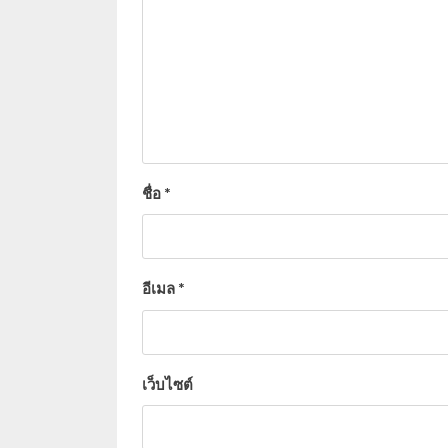
ชื่อ
*
อีเมล
*
เว็บไซต์