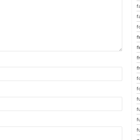
f
f
f
f
f
f
f
f
f
f
f
f
f
g