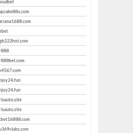
loudbet
upcake88x.com
aruma1688.com
ebet
gb222hot.com
r888
r888bet.com
k4567.com
njoy24.fun
njoy24.fun
risauto.site
risauto.site
tbet16888.com
u369clubs.com