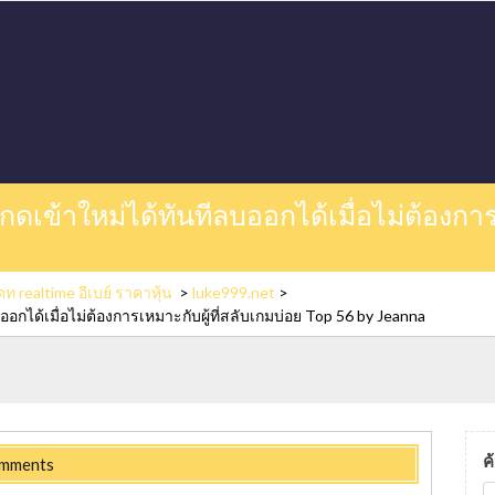
ร กดเข้าใหม่ได้ทันทีลบออกได้เมื่อไม่ต้องการ
ท realtime อีเบย์ ราคาหุ้น
>
luke999.net
>
ออกได้เมื่อไม่ต้องการเหมาะกับผู้ที่สลับเกมบ่อย Top 56 by Jeanna
ค
mments