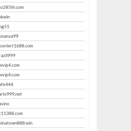
io285th.com
kkwin
ng55
onanza99
oonlert1688.com
razil999
wvip4.com
wvip4.com
afe444
arlo999.net
asino
c11388.com
hinatown888.win