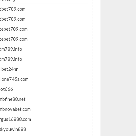
bbet789.com
bbet789.com
cebet789.com
cebet789.com
dm789.info
dm789.info
llbet24hr
llone745s.com
lot666
mbfine88.net
mbnovabet.com
rgus16888.com
skyouwin888