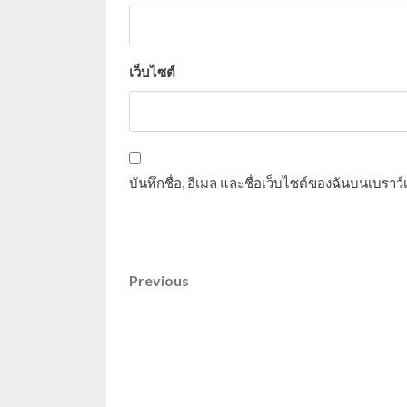
เว็บไซต์
บันทึกชื่อ, อีเมล และชื่อเว็บไซต์ของฉันบนเบราว
แนะแนว
Previous
Previous
เรื่อง
Post