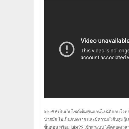
luke99 เป็นเว็บไซต์เดิมพันออนไลน์ที่ตอบโจท
นำสมัย ไม่เป็นอันตราย และมีความยั่งยืนสูง ผู้
ขั้นตอน พร้อม luke99 เข้าสู่ระบบ ได้ตลอดเวลาไม