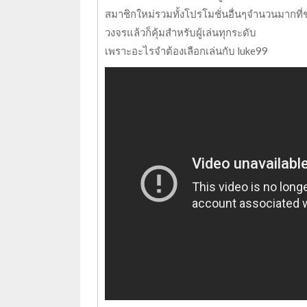
สมาชิกใหม่รวมทั้งโปรโมชั่นอื่นๆจำนวนมากที
วงจรแล้วก็คุ้มสำหรับผู้เล่นทุกระดับ
เพราะอะไรจำต้องเลือกเล่นกับ luke99