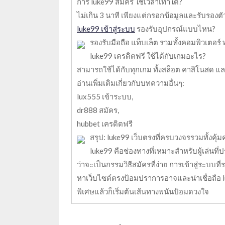
การ luke99 สมัคร ใช้เวลาเท่าใด?
ไม่เกิน 3 นาที เพียงแต่กรอกข้อมูลและรับรอง
luke99 เข้าสู่ระบบ
รองรับอุปกรณ์แบบไหน?
รองรับมือถือ แท็บเล็ต รวมทั้งคอมพิวเตอร์
luke99 เครดิตฟรี ใช้ได้กับเกมอะไร?
สามารถใช้ได้กับทุกเกม ทั้งสล็อต คาสิโนสด แล
อ่านเพิ่มเติมเกี่ยวกับบทความอื่นๆ:
lux555 เข้าระบบ,
dr888 สมัคร,
hubbet เครดิตฟรี
สรุป: luke99 เว็บตรงที่ครบวงจรรวมทั้งคุ้มค่
luke99 คือช่องทางที่เหมาะสำหรับผู้เล่น
ว่าจะเป็นกรรมวิธีสมัครที่ง่าย การเข้าสู่ระบบท
หาเว็บไซต์ตรงป้อมปราการอาจและน่าเชื่อถือ lu
พิเศษแล้วก็เริ่มต้นเส้นทางพนันป้อมดวงใจ