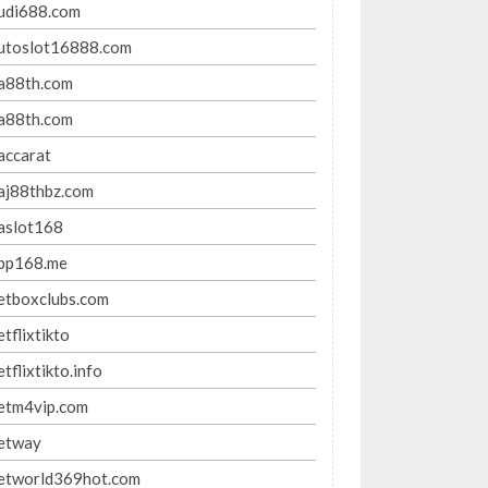
udi688.com
utoslot16888.com
a88th.com
a88th.com
accarat
aj88thbz.com
aslot168
bp168.me
etboxclubs.com
etflixtikto
etflixtikto.info
etm4vip.com
etway
etworld369hot.com