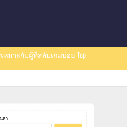
เหมาะกับผู้ที่สลับเกมบ่อย Top
้นหา