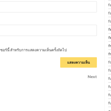
f
f
f
f
f
f
์เซอร์นี้ สำหรับการแสดงความเห็นครั้งถัดไป
f
f
f
Next
Next
f
Post
f
f
f
g