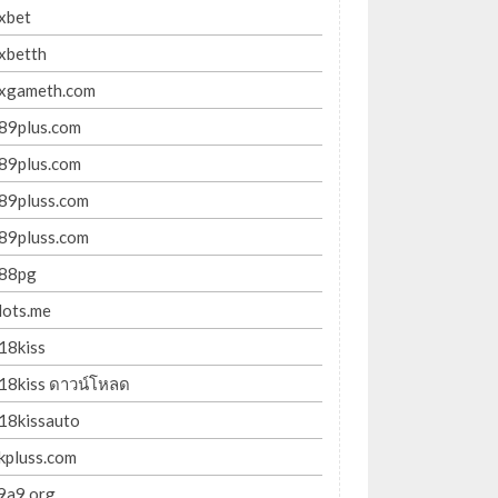
xbet
xbetth
xgameth.com
89plus.com
89plus.com
89pluss.com
89pluss.com
88pg
lots.me
18kiss
18kiss ดาวน์โหลด
18kissauto
kpluss.com
9a9.org