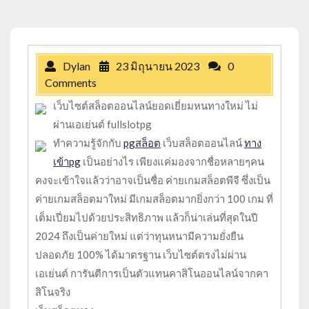
Dylan
23 มิถุนายน 2023
0
Comments
เว็บไซต์สล็อตออนไลน์ยอดเยี่ยมหนทางใหม่ ไม่
ผ่านเอเย่นต์ fullslotpg
ทำความรู้จักกับ
pgสล็อต
เว็บสล็อตออนไลน์
ทาง
เข้าpg
เป็นอย่างไร เพียงแค่มองจากชื่อหลายๆคน
คงจะเข้าใจแล้วว่าอาจเป็นชื่อ ค่ายเกมสล็อตพีจี ซึ่งเป็น
ค่ายเกมสล็อตมาใหม่ มีเกมสล็อตมากยิ่งกว่า 100 เกม ที่
เต็มเปี่ยมไปด้วยประสิทธิภาพ แล้วก็น่าเล่นที่สุดในปี
2024 ถึงเป็นค่ายใหม่ แต่ว่าทุนหนามีความยั่งยืน
ปลอดภัย 100% ได้มาตรฐาน เว็บไซต์ตรงไม่ผ่าน
เอเย่นต์ การันตีการเป็นตัวแทนคาสิโนออนไลน์จากคา
สิโนจริง