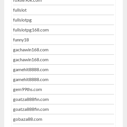
fullslot
fullslotpg
fullslotpg168.com
funny18
gachawin168.com
gachawin168.com
gamehit8888.com
gamehit8888.com
gem99ths.com
goatza888fin.com
goatza888fin.com
gobaza88.com