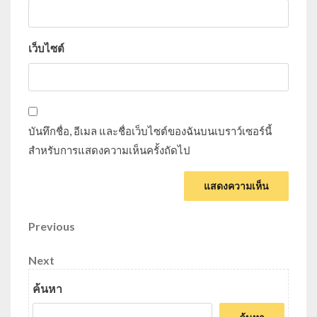
เว็บไซต์
บันทึกชื่อ, อีเมล และชื่อเว็บไซต์ของฉันบนเบราว์เซอร์นี้
สำหรับการแสดงความเห็นครั้งถัดไป
แนะแนว
Previous
Previous
Post
เรื่อง
Next
Next
Post
ค้นหา