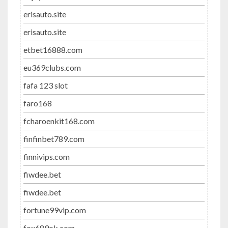
erisauto.site
erisauto.site
etbet16888.com
eu369clubs.com
fafa 123 slot
faro168
fcharoenkit168.com
finfinbet789.com
finnivips.com
fiwdee.bet
fiwdee.bet
fortune99vip.com
fox689ok.com