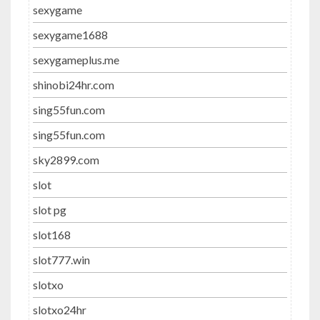
sexygame
sexygame1688
sexygameplus.me
shinobi24hr.com
sing55fun.com
sing55fun.com
sky2899.com
slot
slot pg
slot168
slot777.win
slotxo
slotxo24hr