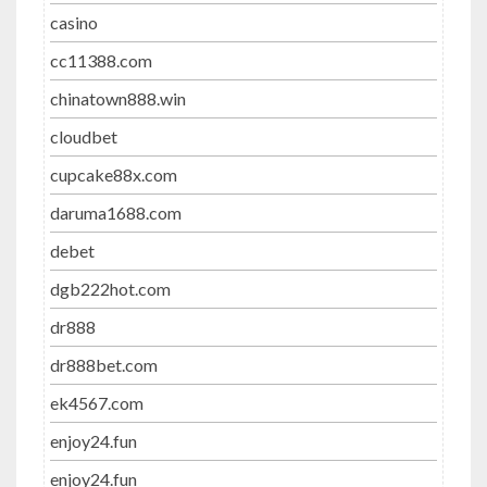
casino
cc11388.com
chinatown888.win
cloudbet
cupcake88x.com
daruma1688.com
debet
dgb222hot.com
dr888
dr888bet.com
ek4567.com
enjoy24.fun
enjoy24.fun