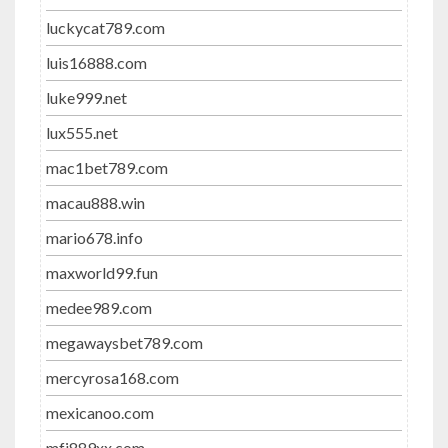
luckycat789.com
luis16888.com
luke999.net
lux555.net
mac1bet789.com
macau888.win
mario678.info
maxworld99.fun
medee989.com
megawaysbet789.com
mercyrosa168.com
mexicanoo.com
mfj889xx.com