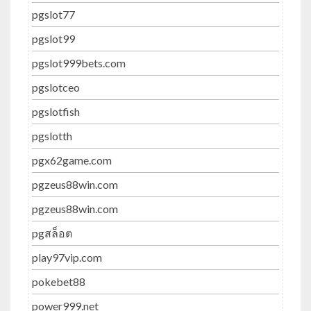
pgslot77
pgslot99
pgslot999bets.com
pgslotceo
pgslotfish
pgslotth
pgx62game.com
pgzeus88win.com
pgzeus88win.com
pgสล็อต
play97vip.com
pokebet88
power999.net