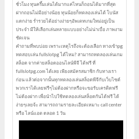
ชั่วโมง ทุนครึ้มเล่นได้มากแค่ไหนก็ถอนได้มากที่สุด
ฝากถอนไม่มีอย่างน้อย ทุนน้อยก็ทดลองเล่นได้ โบนัส
แตกง่าย ร่ำรวยได้อย่างง่ายๆอัพเดทเกมใหม่อยู่เป็น
ประจำ มีให้เลือกเล่นหลายแบบอย่างไม่น่าเบื่อ ภาพงาม
ชัดเจน
คำถามที่พบบ่อย เพราะเหตุไรถึงจะต้องเลือก ทางเข้าpg
ทดสอบเล่น fullslotpg ได้ไหม? สามารถทดลองเล่นเกม
สล็อต จากค่ายสล็อตออนไลน์พีจี ได้ฟรี ที่
fullslotpg.com ได้เลย เพียงสมัครสมาชิก กับทางเรา
ก่อน แล้วต่อจากนั้นทุกทดลองเล่นสล็อตพีจีกับเว็บไซต์
พวกเราได้เลยฟรีๆไม่ต้องฝากหรือจะขอรับเครดิตฟรี
ไม่ต้องฝาก เพื่อนำไปใช้ทดลองเล่นสล็อตกันได้ฟรี ได้
ง่ายๆเลยจ้ะ สามารถถามรายละเอียดเหมาะ call center
หรือ ไลน์แอด ตลอด 1 วัน