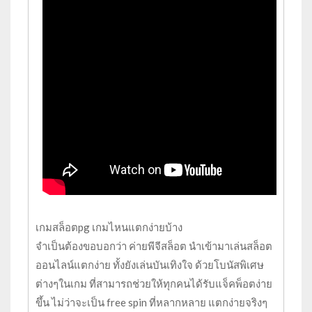
เกมสล็อตpg เกมไหนแตกง่ายบ้าง
จำเป็นต้องขอบอกว่า ค่ายพีจีสล็อต นำเข้ามาเล่นสล็อต
ออนไลน์แตกง่าย ทั้งยังเล่นบันเทิงใจ ด้วยโบนัสพิเศษ
ต่างๆในเกม ที่สามารถช่วยให้ทุกคนได้รับแจ็คพ็อตง่าย
ขึ้น ไม่ว่าจะเป็น free spin ที่หลากหลาย แตกง่ายจริงๆ