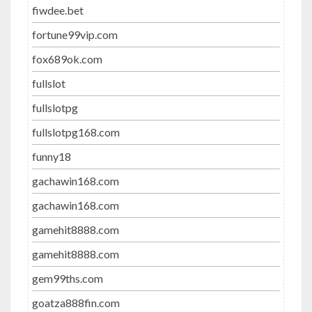
fiwdee.bet
fortune99vip.com
fox689ok.com
fullslot
fullslotpg
fullslotpg168.com
funny18
gachawin168.com
gachawin168.com
gamehit8888.com
gamehit8888.com
gem99ths.com
goatza888fin.com