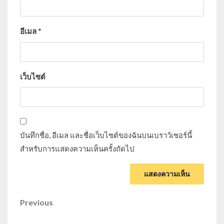
อีเมล
*
เว็บไซต์
บันทึกชื่อ, อีเมล และชื่อเว็บไซต์ของฉันบนเบราว์เซอร์นี้
สำหรับการแสดงความเห็นครั้งถัดไป
แนะแนว
Previous
Previous
Post
เรื่อง