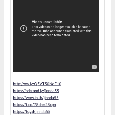
http://ow.ly/Q5VT50NoE10
https://rebrand.ly/jinnda55
https://wow.in.th/jinnda55
https://t.co/78chm28xpn
https://is.gd/jinnda55