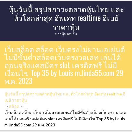
Skip
หุ้นวันนี้ สรุปสภาวะตลาดหุ้นไทย และ
to
ทั่วโลกล่าสุด อัพเดท realtime อีเบย์
content
ราคาหุ้น
ข่าวหุ้นรอบวัน
เว็บสล็อต สล็อต เว็บตรงไม่ผ่านเอเย่นต์
ไม่มีขั้นต่ำสล็อตเว็บตรงวอเลท เล่นได้
ถอนจริงแค่สมัคร slot เครดิตฟรี ไม่มี
เงื่อนไข Top 35 by Louis m.Jinda55.com 29
พ.ค. 2023
หุ้นวันนี้ สรุปสภาวะตลาดหุ้นไทย และทั่วโลกล่าสุด อัพเดท realtime อี
เบย์ ราคาหุ้น
>
สล็อต
>
เว็บสล็อต สล็อต เว็บตรงไม่ผ่านเอเย่นต์ไม่มีขั้นต่ำสล็อตเว็บตรงวอเลท
เล่นได้ ถอนจริงแค่สมัคร slot เครดิตฟรี ไม่มีเงื่อนไข Top 35 by Louis
m.Jinda55.com 29 พ.ค. 2023