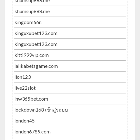
khumsup888.me
khumsup888.me
kingdom66n
kingxxxbet123.com
kingxxxbet123.com
kitti999vip.com
lalikabetsgame.com
lion123
live22slot
lnw365bet.com
lockdown168 เข้าสู่ระบบ
london45
london6789.com