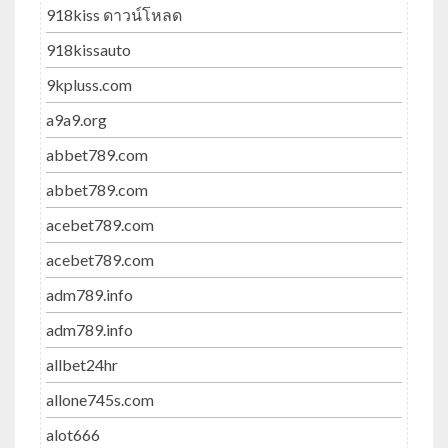
918kiss ดาวน์โหลด
918kissauto
9kpluss.com
a9a9.org
abbet789.com
abbet789.com
acebet789.com
acebet789.com
adm789.info
adm789.info
allbet24hr
allone745s.com
alot666