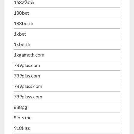
168สล็อต
188bet
188betth
1xbet
1xbetth
1xgameth.com
789plus.com
789plus.com
789pluss.com
789pluss.com
888pg
8lots.me
918kiss