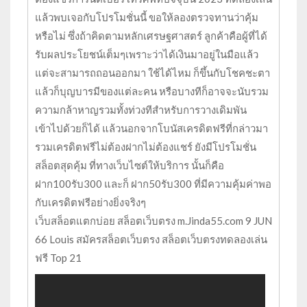
แล้วพบเจอกับโปรโมชั่นนี้ ขอให้ลองตรวจทานว่าคุ้ม
หรือไม่ ซึ่งถ้าคิดตามหลักเศรษฐศาสตร์ ลูกค้าคือผู้ที่ได้
รับผลประโยชน์เต็มๆเพราะว่าได้เงินมาอยู่ในมือแล้ว
แต่จะสามารถถอนออกมา ใช้ได้ไหม ก็ขึ้นกับโชคชะตา
แล้วก็บุญบารมีของแต่ละคน หรือบางทีก็อาจจะนับรวม
ความกล้าหาญรวมทั้งท่วงทีสำหรับการวางเดิมพัน
เข้าไปด้วยก็ได้ แล้วนอกจากโบนัสเครดิตฟรีที่กล่าวมา
รวมเครดิตฟรีไม่ต้องฝากไม่ต้องแชร์ ยังมีโปรโมชั่น
สล็อตสุดคุ้ม ที่ทางเว็บไซต์ให้บริการ นั้นก็คือ
ฝาก100รับ300 และก็ ฝาก50รับ300 ที่มีความคุ้มค่าพอ
กับเครดิตฟรีอย่างยิ่งจริงๆ
เว็บสล็อตแตกบ่อย สล็อตเว็บตรง m.Jinda55.com 9 JUN
66 Louis สมัครสล็อตเว็บตรง สล็อตเว็บตรงทดลองเล่น
ฟรี Top 21