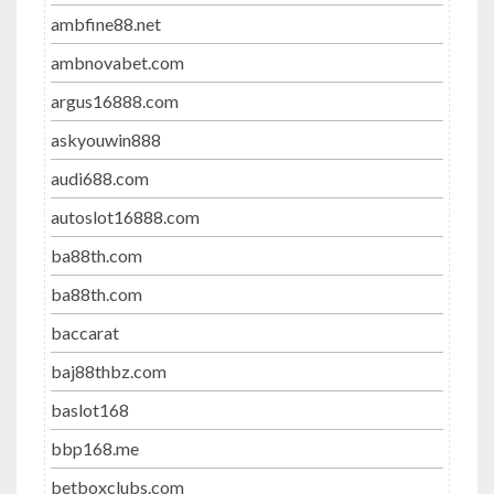
ambfine88.net
ambnovabet.com
argus16888.com
askyouwin888
audi688.com
autoslot16888.com
ba88th.com
ba88th.com
baccarat
baj88thbz.com
baslot168
bbp168.me
betboxclubs.com