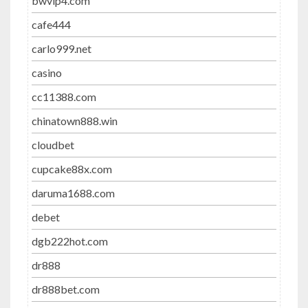
bwvip4.com
cafe444
carlo999.net
casino
cc11388.com
chinatown888.win
cloudbet
cupcake88x.com
daruma1688.com
debet
dgb222hot.com
dr888
dr888bet.com