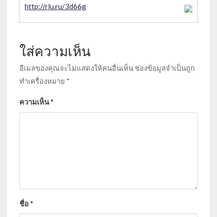
http://rlu.ru/3d66g
ใส่ความเห็น
อีเมลของคุณจะไม่แสดงให้คนอื่นเห็น
ช่องข้อมูลจำเป็นถูก
ทำเครื่องหมาย
*
ความเห็น
*
ชื่อ
*