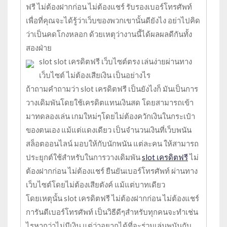
ฟรี ไม่ต้องฝากก่อน ไม่ต้องแชร์ รับรองเบอร์โทรศัพท์
เพื่อที่คุณจะได้รู้ว่าเว็บของพวกเขานั้นดียังไง อย่าไปคิด
ว่าเป็นคดโกงหลอก ด้วยเหตุว่างานนี้ได้ผลผลดีกันทั้ง
สองฝ่าย
slot slot เครดิตฟรี เว็บไซต์ตรง เล่นง่ายผ่านทาง
เว็บไซต์ ไม่ต้องเสียเงิน เป็นอย่างไร
ถ้าถามคำถามว่า slot เครดิตฟรี เป็นยังไงก็ มันเป็นการ
วางเดิมพันโดยใช้เครดิตแทนเงินสด โดยสามารถเข้า
มาทดลองเล่น เกมใหม่ๆโดยไม่ต้องควักเงินในกระเป๋า
ของตนเอง แม้แต่แดงเดียว เป็นจำนวนเงินที่เว็บพนัน
สล็อตออนไลน์ มอบให้กับนักพนัน แต่ละคน ให้สามารถ
ประยุกต์ใช้สำหรับในการวางเดิมพัน
slot เครดิตฟรี
ไม่
ต้องฝากก่อน ไม่ต้องแชร์ ยืนยันเบอร์โทรศัพท์ ผ่านทาง
เว็บไซต์โดยไม่ต้องเสียตังค์ แม้แต่บาทเดียว
โดยเหตุนั้น slot เครดิตฟรี ไม่ต้องฝากก่อน ไม่ต้องแชร์
การันตีเบอร์โทรศัพท์ เป็นวิธีดีๆสำหรับทุกคนจะทำเช่น
ไรหากว่าไม่มีเงิน แต่ว่าอยากได้ที่จะร่วมเล่นพนันกับ