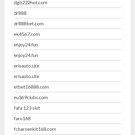
dgb222hot.com
dr888
dr888bet.com
ek4567.com
enjoy24.fun
enjoy24.fun
erisauto.site
erisauto.site
etbet16888.com
eu369clubs.com
fafa 123 slot
faro168
fcharoenkit168.com