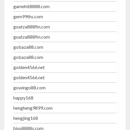
gamehit8888.com
gem99ths.com
goatza888fin.com
goatza888fin.com
gobaza88.com
gobaza88.com
golden4566.net
golden4566.net
gowingo88.com
happy168
hengheng9899.com
hengjing168
hiso8888s.com