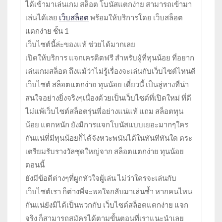
ได้เข้ามาเล่นเกม สล็อต โบนัสแตกง่าย สามารถเข้ามา
เล่นได้เลย
เว็บสล็อต
พร้อมให้บริการโดย เว็บสล็อต
แตกง่าย ชั้น 1
เว็บไซต์นี้ล่ะของแท้ ช่วยได้มากเลย
เปิดให้บริการ แจกเครดิตฟรี สำหรับผู้ที่ทุนน้อย ที่อยาก
เล่นเกมสล็อต ถึงแม้ว่าไม่รู้เรื่องจะเล่นกับเว็บไซต์ไหนดี
เว็บไซต์ สล็อตแตกง่าย ทุนน้อย เดี๋ยวนี้ เป็นลู่ทางที่น่า
สนใจอย่างยิ่งจริงๆเนื่องด้วยเป็นเว็บไซต์ที่เปิดใหม่ ที่ดี
ไม่แพ้เว็บไซต์สล็อตรุ่นพี่อย่างแน่แท้ แถม สล็อตทุน
น้อย แตกหนัก ยังมีการแจกโบนัสแบบเยอะมากๆใคร
กันแน่ที่มีทุนน้อยก็ได้จังหวะพนันได้ในทันทีทันใด ตระ
เตรียมรับรางวัลชุดใหญ่จาก สล็อตแตกง่าย ทุนน้อย
ตอนนี้
ยังมีข้อดีต่างๆที่ผูกหัวใจผู้เล่น ไม่ว่าใครจะเล่นกับ
เว็บไซต์เรา ก็ต่างพี่จะพอใจกลับมาเล่นซ้ำ หากคนไหน
กันแน่ยังมิได้เป็นพวกกับ เว็บไซต์สล็อตแตกง่าย แจก
จริง ก็สามารถสมัครได้ตามขั้นตอนที่เราแนะนำเลย