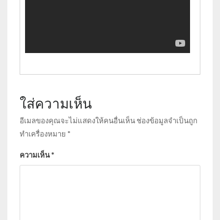
ใส่ความเห็น
อีเมลของคุณจะไม่แสดงให้คนอื่นเห็น
ช่องข้อมูลจำเป็นถูก
ทำเครื่องหมาย
*
ความเห็น
*