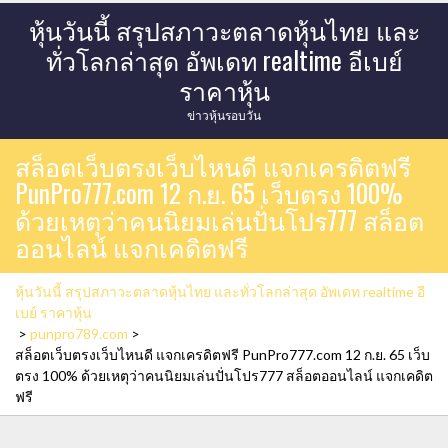
Skip
หุ้นวันนี้ สรุปสภาวะตลาดหุ้นไทย และ
to
ทั่วโลกล่าสุด อัพเดท realtime อีเบย์
content
ราคาหุ้น
ข่าวหุ้นรอบวัน
สล็อตเว็บตรงเว็บไหนดี แจกเครดิตฟรี
PunPro777.com 12 ก.ย. 65 เว็บตรง 100%
ด้วยเหตุว่าคนนิยมเล่นปั่นโปร777 สล็อต
ออนไลน์ แจกเคดิตฟรี
หุ้นวันนี้ สรุปสภาวะตลาดหุ้นไทย และทั่วโลกล่าสุด อัพเดท realtime อี
เบย์ ราคาหุ้น
>
punpro789.com
>
สล็อตเว็บตรงเว็บไหนดี แจกเครดิตฟรี PunPro777.com 12 ก.ย. 65 เว็บ
ตรง 100% ด้วยเหตุว่าคนนิยมเล่นปั่นโปร777 สล็อตออนไลน์ แจกเคดิต
ฟรี