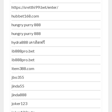
https://sretthi99.bet/enter/
hubbet168.com
hungry purry 888
hungry purry 888
hydra888 เครดิตฟรี
ib888pro.bet
ib888pro.bet
item388.com
jbo355
jinda55
jinda888
joker123