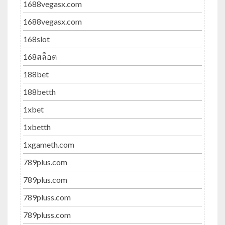
1688vegasx.com
1688vegasx.com
168slot
168สล็อต
188bet
188betth
1xbet
1xbetth
1xgameth.com
789plus.com
789plus.com
789pluss.com
789pluss.com