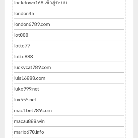
lockdown168 เข้าสู่ระบบ
london45
london6789.com
lot888
lotto77
lotto888
luckycat789.com
luis16888.com
luke999.net
lux555.net
mac1bet789.com
macau888.win
mario678.info