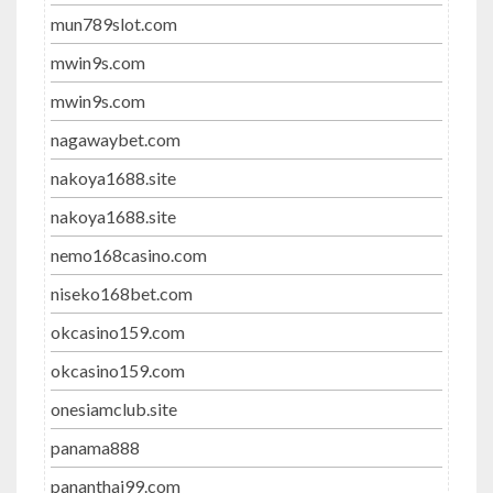
mun789slot.com
mwin9s.com
mwin9s.com
nagawaybet.com
nakoya1688.site
nakoya1688.site
nemo168casino.com
niseko168bet.com
okcasino159.com
okcasino159.com
onesiamclub.site
panama888
pananthai99.com