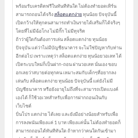
พร้อมรับเครดิตฟรีในทันทีทันใด ไม่ต้องทำยอดเทิร์น
สามารถถอนได้จริง
สล็อตแตกง่าย
ทุนน้อย ปัจจุบันนี้
เปิดกว้างให้ทุกคนสามารถทำเงินรายได้เสริมก็ได้จริงๆ
โดยที่ไม่มีฉ้อโกง ไม่มีกั๊ก ไม่มีทุจริต
ถ้าว่าผู้ใดกันต้องการเล่น สล็อตแตกง่าย ทุนน้อย
ปัจจุบัน แต่ว่าไม่มีบัญชีธนาคาร จะไม่ใช่ปัญหากับท่าน
อีกต่อไป เพราะเหตุว่า สล็อตแตกง่าย ทุนน้อยวอเลท ได้
เปิดระบบใหม่ก็เป็นฝาก-ถอน ผ่านวอเลท นั่นเอง ขอบ
อกเลยว่าสบายต่อทุกคน เหมาะสมกับเด็กๆที่อยากลง
เล่นกับ สล็อตแตกง่าย ทุนน้อย ปัจจุบันนี้ แต่ยังไม่มี
บัญชีธนาคาร หรือยังอายุไม่ถึงที่จะสามารถเปิดแบงค์
เองได้ ก็ใช้วอเวทสำหรับเพื่อการฝากถอนเงินกับ
เว็บไซต์
ปั่นโปร แตกง่าย ได้เลย และยังมีอย่างน้อยสำหรับเพื่อ
การลงพนันเพียงแค่ 1 บาท เพียงแค่นั้น ไม่ต้องทำยอดก็
สามารถถอนได้ทันทีทันใด ถ้าหากว่าคนใดกันเข้ามา