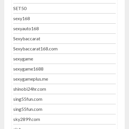
SET50
sexy168
sexyauto168
Sexybaccarat
Sexybaccarat168.com
sexygame
sexygame1688
sexygameplus.me
shinobi24hr.com
sing55fun.com
sing55fun.com
sky2899.com