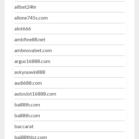
allbet24hr
allone745s.com
alot666
ambfine88.net
ambnovabet.com
argus16888.com
askyouwin888
audi688.com
autoslot16888.com
ba88th.com
ba88th.com
baccarat
baj88thbz.com