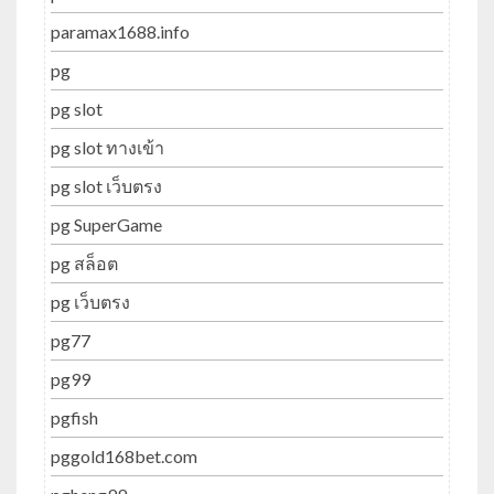
paramax1688.info
pg
pg slot
pg slot ทางเข้า
pg slot เว็บตรง
pg SuperGame
pg สล็อต
pg เว็บตรง
pg77
pg99
pgfish
pggold168bet.com