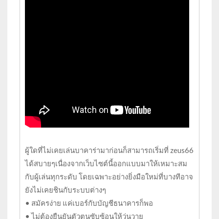
ผู้ใดที่ไม่เคยเล่นบาคาร่ามาก่อนก็สามารถเริ่มที่ zeus66
ได้สบายๆเนื่องจากเว็บไซต์นี้ออกแบบมาให้เหมาะสม
กับผู้เล่นทุกระดับ โดยเฉพาะอย่างยิ่งมือใหม่ที่บางทีอาจ
ยังไม่เคยชินกับระบบต่างๆ
• สมัครง่าย แค่เบอร์กับบัญชีธนาคารก็พอ
• ไม่ต้องยืนยันตัวตนซับซ้อนให้วุ่นวาย