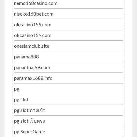
nemo168casino.com
niseko168bet.com
okcasino159.com
okcasino159.com
onesiamclub.site
panama888
pananthai99.com
paramax1688.info
pg
pg slot
pg slot ทางเข้า
pg slot เว็บตรง
pg SuperGame