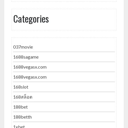
Categories
037movie
1688sagame
1688vegasx.com
1688vegasx.com
168slot
168สล็อต
188bet
188betth
1xbet