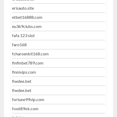
erisauto.site
etbet16888.com
eu369clubs.com
fafa 123 slot
faro168
fcharoenkit168.com
finfinbet789.com
finnivips.com
fiwdee.bet
fiwdee.bet
fortune99vip.com
fox689ok.com