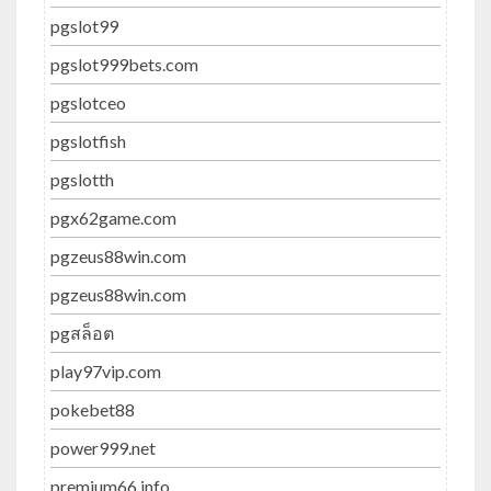
pgslot99
pgslot999bets.com
pgslotceo
pgslotfish
pgslotth
pgx62game.com
pgzeus88win.com
pgzeus88win.com
pgสล็อต
play97vip.com
pokebet88
power999.net
premium66.info