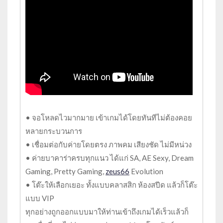
• จอโหลดไวมากมาย เข้าเกมได้โดยทันทีไม่ต้องคอย
หลายกระบวนการ
• เชื่อมต่อกับค่ายโดยตรง ภาพคม เสียงชัด ไม่มีหน่วง
• ค่ายบาคาร่าครบทุกแนว ได้แก่ SA, AE Sexy, Dream
Gaming, Pretty Gaming,
zeus66
Evolution
• โต๊ะให้เลือกเยอะ ทั้งแบบคลาสสิก ห้องสปีด แล้วก็โต๊ะ
แบบ VIP
ทุกอย่างถูกออกแบบมาให้ท่านเข้าถึงเกมได้เร็วแล้วก็