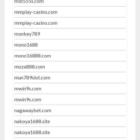
mib555s.com
mmplay-casino.com
mmplay-casino.com
monkey789
mono1688
mono16888.com
moza888.com
mun789slot.com
mwin9s.com
mwin9s.com
nagawaybet.com
nakoya1688.site
nakoya1688.site