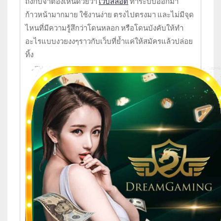
ถึงกับจำต้องเห็นด้วยว่า
เว็บสล็อต
ทำระบบออกมา
ก้าวหน้ามากมาย ใช้งานง่าย ตรงไปตรงมา และไม่มีจุด
ไหนที่มีความรู้สึกว่าโดนหลอก หรือโดนบังคับให้ทำ
อะไรแบบงวยงงๆราวกับเว็บที่ย้ำแค่ให้สมัครแล้วปล่อย
ทิ้ง