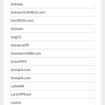
betway
betworld369hot.com
bio285th.com
bkkwin
bng55
bonanza99
boonlert1688.com
brazil999
bwvip4.com
bwvip4.com
cafe444
carlo999.net
casino