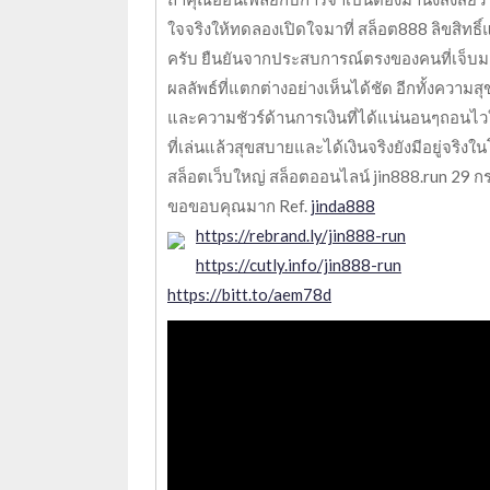
ใจจริงให้ทดลองเปิดใจมาที่ สล็อต888 ลิขสิทธิ์แท
ครับ ยืนยันจากประสบการณ์ตรงของคนที่เจ็บมาเ
ผลลัพธ์ที่แตกต่างอย่างเห็นได้ชัด อีกทั้งคว
และความชัวร์ด้านการเงินที่ได้แน่นอนๆถอนไวในไม
ที่เล่นแล้วสุขสบายและได้เงินจริงยังมีอยู่จริง
สล็อตเว็บใหญ่ สล็อตออนไลน์ jin888.run 29 ก
ขอขอบคุณมาก Ref.
jinda888
https://rebrand.ly/jin888-run
https://cutly.info/jin888-run
https://bitt.to/aem78d