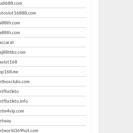
udi688.com
utoslot16888.com
a88th.com
a88th.com
accarat
aj88thbz.com
aslot168
bp168.me
etboxclubs.com
etflixtikto
etflixtikto.info
etm4vip.com
etway
etworld369hot.com