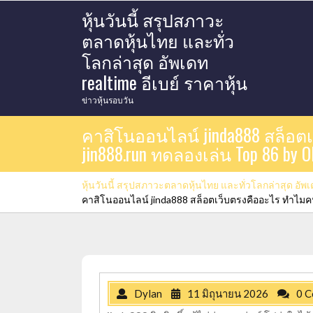
Skip
หุ้นวันนี้ สรุปสภาวะ
to
ตลาดหุ้นไทย และทั่ว
content
โลกล่าสุด อัพเดท
realtime อีเบย์ ราคาหุ้น
ข่าวหุ้นรอบวัน
คาสิโนออนไลน์ jinda888 สล็อตเ
jin888.run ทดลองเล่น Top 86 by O
หุ้นวันนี้ สรุปสภาวะตลาดหุ้นไทย และทั่วโลกล่าสุด อัพเด
คาสิโนออนไลน์ jinda888 สล็อตเว็บตรงคืออะไร ทำไมคนเล
Dylan
11 มิถุนายน 2026
0 