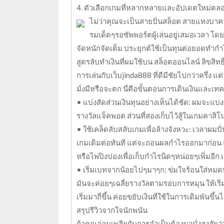
4. ตัวเลือกเกมที่หลากหลายและอัปเดตใหม่ตล
ไม่ว่าคุณจะเป็นสายปั่นสล็อต สายแทงบาคาร
รมเด็ดๆรอซัพพอร์ตผู้เล่นอยู่เสมอเวลา โด
จัดหนักจัดเต็ม ประยุกต์ใช้เป็นทุนต่อยอดทำ
สูตรลับทำเงินที่ผมใช้บน สล็อตออนไลน์ ลิขสิทธิ์
การเล่นกับเว็บjinda888 ที่ดีมีชัยไปกว่าครึ่ง แต่
มั่งมีหรือจะตก นี่คือขั้นตอนการเดินเงินและเทคน
• แบ่งสัดส่วนเงินทุนอย่างเห็นได้ชัด: ผมจะแบ่ง
รางวัลแจ็คพอต ส่วนที่สองเก็บไว้สู้ในเกมคาสิ
• ใช้เคล็ดลับสลับเกมเพื่อล้างจังหวะ: เวลาผม
เกมเดิมต่อทันที แต่จะถอนผลกำไรออกมาก่อน แล
หรือไพ่ปิงปองเพื่อเก็บกำไรนิดๆหน่อยๆเพิ่มอ
• เริ่มเบทจากน้อยไปๆมาๆก: ข่มใจร้อนใส่หมดห
มันจะค่อยๆเฉลี่ยรางวัลตามรอบการหมุน ให้เริ
เริ่มมาถี่ขึ้น ค่อยขยับเงินที่ใช้ในการเดิมพันขึ้น
สรุปรีวิวจากใจนักพนัน
ถ้าคุณอ่อนเพลียกับการจำเป็นต้องมานั่งสงสัย