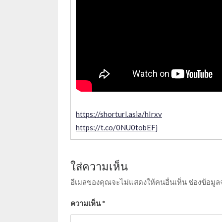
https://shorturl.asia/hIrxv
https://t.co/0NU0tobEFj
ใส่ความเห็น
อีเมลของคุณจะไม่แสดงให้คนอื่นเห็น
ช่องข้อมู
ความเห็น
*