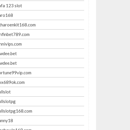
afa 123 slot
aro168
charoenkit168.com
infinbet789.com
innivips.com
iwdee.bet
iwdee.bet
ortune99vip.com
ox689ok.com
ullslot
ullslotpg
ullslotpg168.com
unny18
achawin168.com