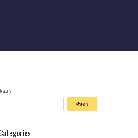
ค้นหา
ค้นหา
Categories