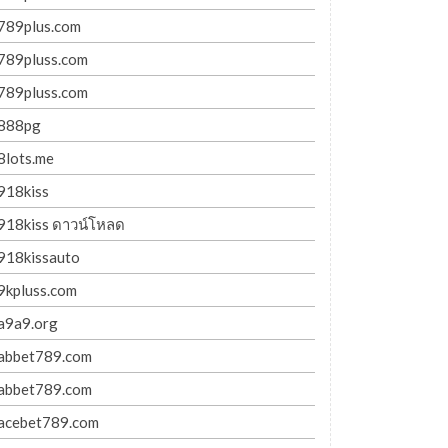
789plus.com
789pluss.com
789pluss.com
888pg
8lots.me
918kiss
918kiss ดาวน์โหลด
918kissauto
9kpluss.com
a9a9.org
abbet789.com
abbet789.com
acebet789.com