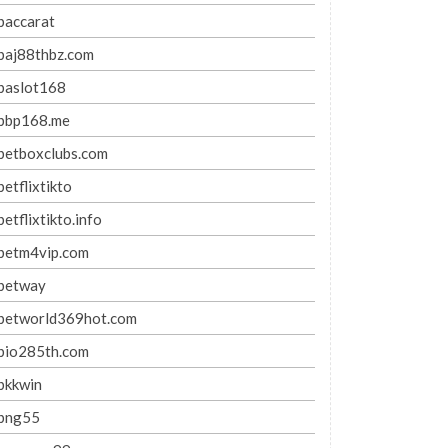
baccarat
baj88thbz.com
baslot168
bbp168.me
betboxclubs.com
betflixtikto
betflixtikto.info
betm4vip.com
betway
betworld369hot.com
bio285th.com
bkkwin
bng55