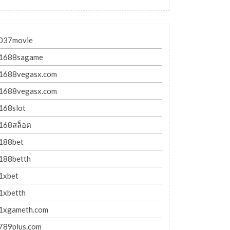
037movie
1688sagame
1688vegasx.com
1688vegasx.com
168slot
168สล็อต
188bet
188betth
1xbet
1xbetth
1xgameth.com
789plus.com