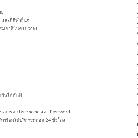
ทย
 และก็กีฬาอื่นๆ
ึงเกมคาสิโนครบวงจร
พันได้ทันที
 เพียงแต่กรอก Username และ Password
ร์ พร้อมให้บริการตลอด 24 ชั่วโมง