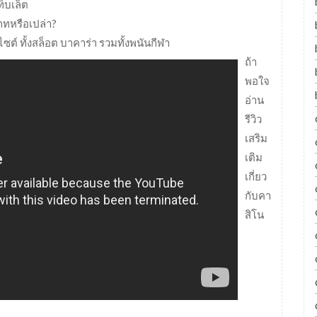
ท็บเล็ต
ภทหรือเปล่า?
ซต์ ทั้งสล็อต บาคาร่า รวมทั้งพนันกีฬา
ถ้า
พอใจ
อ่าน
รีวิว
เสริม
เติม
เกี่ยว
กับคา
สิโน