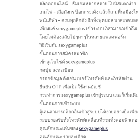
สล็อตออนไลน์ – ธีมเกมหลากหลาย โบนัสแตกง่าย
เกมไพ่ – เสือมังกร ป๊อกกระเด้ง แล้วก็เกมพื้นเมืองไ
พนันกีฬา – ครบทุกลีกดัง อีกทั้งฟุตบอล บาสเกตบอล
เพียงแค่ sexygameplus เข้าระบบ ก็สามารถเข้าถ
โดยไม่ต้องสลับไปๆมาๆในหลายแพลตฟอร์ม
วิธีเริ่มกับ sexygameplus
ขั้นตอนการสมัครสมาชิก
เข้าสู่เว็บไซต์ sexygameplus
กดปุ่ม ลงทะเบียน
กรอกข้อมูล ดังเช่น เบอร์โทรศัพท์ และก็รหัสผ่าน
ยืนยัน OTP เพื่อเปิดใช้งานบัญชี
กระทำการ sexygameplus เข้าสู่ระบบ และก็เริ่มเดิม
ขั้นตอนการเข้าระบบ
ผู้เล่นสามารถล็อกอินเข้าสู่ระบบได้ง่ายอย่างยิ่ง
ระบบรองรับทั้งโทรศัพท์เคลื่อนที่รวมทั้งคอมพิวเตอ
คุณลักษณะเด่นของ
sexygameplus
คุณลักษณะ รายละเอียด