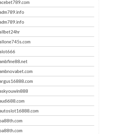
acebet789.com
adm789.info
adm789.info
allbet24hr
allone745s.com
alot666
ambfine88.net
ambnovabet.com
argus16888.com
askyouwin888
audi688.com
autoslot16888.com
ba88th.com
ba88th.com