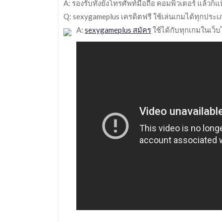
A: รองรับทั้งยังโทรศัพท์มือถือ คอมพิวเตอร์ แล้วก็แ
Q: sexygameplus เครดิตฟรี ใช้เล่นเกมได้ทุกประเ
A:
sexygameplus สมัคร
ใช้ได้กับทุกเกมในเว็บไ