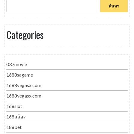
ค้นหา
Categories
037movie
1688sagame
1688vegasx.com
1688vegasx.com
168slot
168สล็อต
188bet