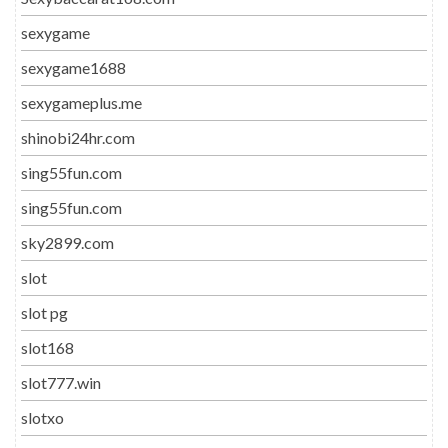
sexygame
sexygame1688
sexygameplus.me
shinobi24hr.com
sing55fun.com
sing55fun.com
sky2899.com
slot
slot pg
slot168
slot777.win
slotxo