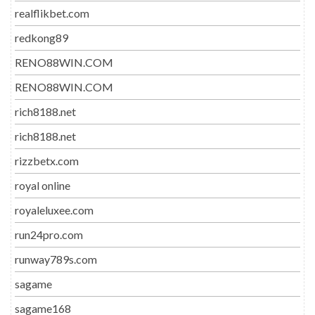
realflikbet.com
redkong89
RENO88WIN.COM
RENO88WIN.COM
rich8188.net
rich8188.net
rizzbetx.com
royal online
royaleluxee.com
run24pro.com
runway789s.com
sagame
sagame168