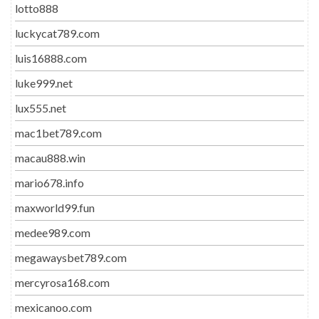
lotto888
luckycat789.com
luis16888.com
luke999.net
lux555.net
mac1bet789.com
macau888.win
mario678.info
maxworld99.fun
medee989.com
megawaysbet789.com
mercyrosa168.com
mexicanoo.com