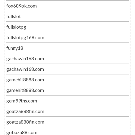
fox689ok.com
fullslot
fullslotpg
fullslotpg168.com
funny18
gachawin168.com
gachawin168.com
gamehit8888.com
gamehit8888.com
gem99ths.com
goatza888fin.com
goatza888fin.com
gobaza88.com