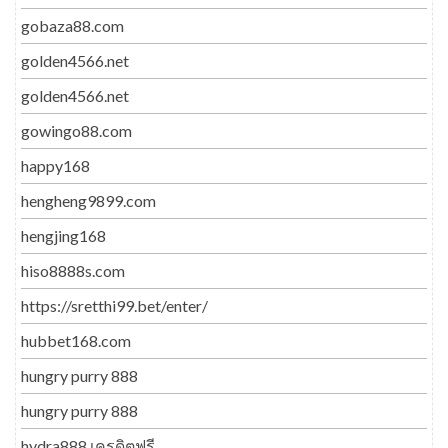
gobaza88.com
golden4566.net
golden4566.net
gowingo88.com
happy168
hengheng9899.com
hengjing168
hiso8888s.com
https://sretthi99.bet/enter/
hubbet168.com
hungry purry 888
hungry purry 888
hydra888 เครดิตฟรี