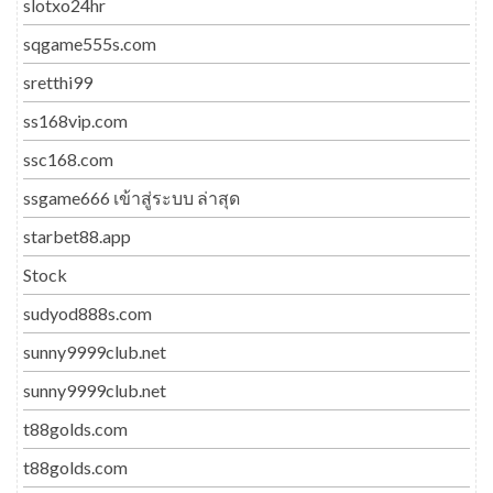
slotxo24hr
sqgame555s.com
sretthi99
ss168vip.com
ssc168.com
ssgame666 เข้าสู่ระบบ ล่าสุด
starbet88.app
Stock
sudyod888s.com
sunny9999club.net
sunny9999club.net
t88golds.com
t88golds.com