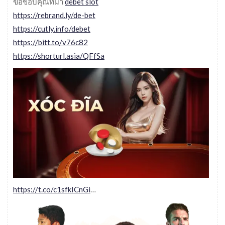
ขอขอบคุณที่มา
debet slot
https://rebrand.ly/de-bet
https://cutly.info/debet
https://bitt.to/v76c82
https://shorturl.asia/QFfSa
https://t.co/c1sfkICnGi
…