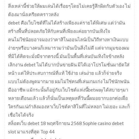
สิ่งเหล่านี้ช่วยให้ผมเล่นได้เรื่อยๆโดยไม่เคยรู้สึกผิดกับตัวเอง ไม่
ต้องมานั่งเครียดคราวหลัง
debet คือเว็บไซต์ที่ไม่ได้สร้างเพียงแค่รายได้พิเศษ แต่ว่ามัน
สร้างพื้นที่ปลอดภัยให้กับคนที่เพียงแค่อยากบันเทิงใจ
คนไม่ใช่น้อยอาจมองว่าคาสิโนออนไลน์เป็นวิถีทางหาเงินแบบ
ง่ายๆหรือบางคนก็เหมารวมว่ามันเป็นสิ่งไม่ดี แต่จากมุมของผม
ที่มิได้คิดจะมั่งมีจากตรงนี้ มันเป็นพื้นที่เล่นบันเทิงใจข้างหลัง
เลิกงาน debet ไม่ได้บากบั่นขายฝัน มิได้เอาโปรโมชั่นมายัดใส่
หน้า แต่ให้ประสบการณ์ที่แท้ ใช้ง่าย เล่นง่าย แล้วก็จ่ายจริง
แบบไม่ต้องพูดมากมาย ผมไม่ใช่คนที่เล่นเกมเก่ง ไม่ใช่นักพนัน
มืออาชีพ แม้กระนั้นก็อยู่กับเว็บไซต์แห่งนี้betwayได้สบายๆมา
หลายเดือนแล้ว แล้วก็นั่นเป็นเหตุผลที่วันนี้ผมอยากบอกต่อเผื่อ
ใครกันแน่กำลังมองหาเว็บไซต์คาสิโนที่ไม่หลอก ไม่เยอะ และก็
เชื่อใจได้จริง
สล็อตเว็บ debet 18 พฤศจิกายน 2568 Sophie casino debet
slot มาแรงที่สุด Top 44