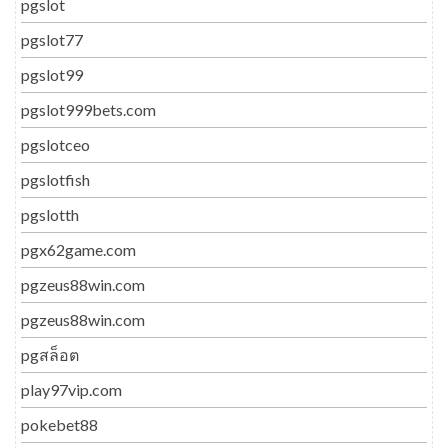
pgslot
pgslot77
pgslot99
pgslot999bets.com
pgslotceo
pgslotfish
pgslotth
pgx62game.com
pgzeus88win.com
pgzeus88win.com
pgสล็อต
play97vip.com
pokebet88