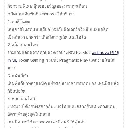
กิจกรรมพิเศษ ลุ้นของขวัญเยอะมากทุกเดือน
ชนิดเกมเดิมพันที่ ambnova ให้บริการ
1. คาสิโนสด
เล่นคาสิโนสดแบบเรียลไทม์กับดีลเลอร์จริง มีเกมยอดฮิต
เป็นต้นว่า บาคาร่า เสือมังกร รูเล็ต และไฮโล
2. สล็อตออนไลน์
รวมเกมสล็อตจากค่ายดัง ตัวอย่างเช่น PG Slot,
ambnova เข้าสู่
ระบบ
Joker Gaming, รวมทั้ง Pragmatic Play แตกง่าย โบนัส
มาก
3. พนันกีฬา
เดิมพันกีฬาหลายชนิด อย่างเช่น บอล บาสเกตบอล เทนนิส แล้ว
ก็อีสปอร์ต
4. หวยออนไลน์
แทงหวยได้อีกทั้งสลากกินแบ่งไทยและสลากกินแบ่งต่างแดน
อัตราจ่ายสูงสุดในตลาด
เทคนิคการใช้ ambnova เครดิตฟรี ให้คุ้มค่า