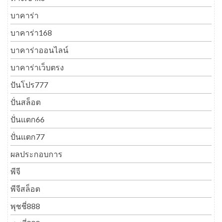
บาคาร่า
บาคาร่า168
บาคาร่าออนไลน์
บาคาร่าเว็บตรง
ปันโปร777
ปั่นสล็อต
ปั่นแตก66
ปั่นแตก77
ผลประกอบการ
พีจี
พีจีสล็อต
พุชชี่888