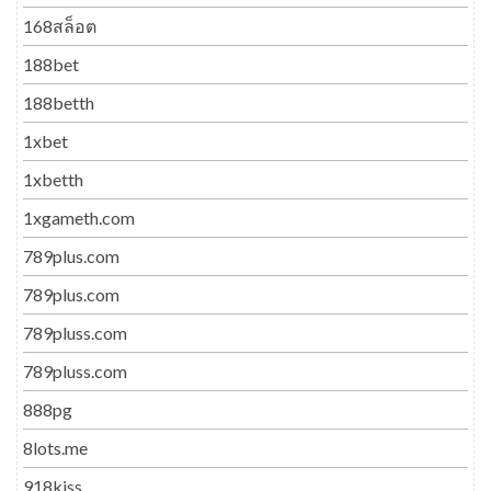
168สล็อต
188bet
188betth
1xbet
1xbetth
1xgameth.com
789plus.com
789plus.com
789pluss.com
789pluss.com
888pg
8lots.me
918kiss