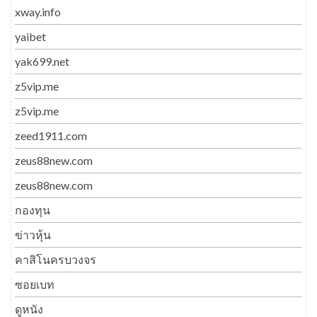
xway.info
yaibet
yak699.net
z5vip.me
z5vip.me
zeed1911.com
zeus88new.com
zeus88new.com
กองทุน
ข่าวหุ้น
คาสิโนครบวงจร
ซอยเบท
ดูหนัง