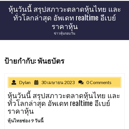
Skip
หุ้นวันนี้ สรุปสภาวะตลาดหุ้นไทย และ
to
ทั่วโลกล่าสุด อัพเดท realtime อีเบย์
content
ราคาหุ้น
ข่าวหุ้นรอบวัน
ป้ายกำกับ:
พันธบัตร
Dylan
30 เมษายน 2023
0 Comments
หุ้นวันนี้ สรุปสภาวะตลาดหุ้นไทย และ
ทั่วโลกล่าสุด อัพเดท realtime อีเบย์
ราคาหุ้น
หุ้นไทยช่อง 9 วันนี้