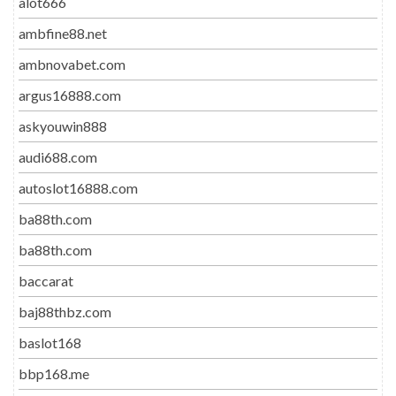
alot666
ambfine88.net
ambnovabet.com
argus16888.com
askyouwin888
audi688.com
autoslot16888.com
ba88th.com
ba88th.com
baccarat
baj88thbz.com
baslot168
bbp168.me