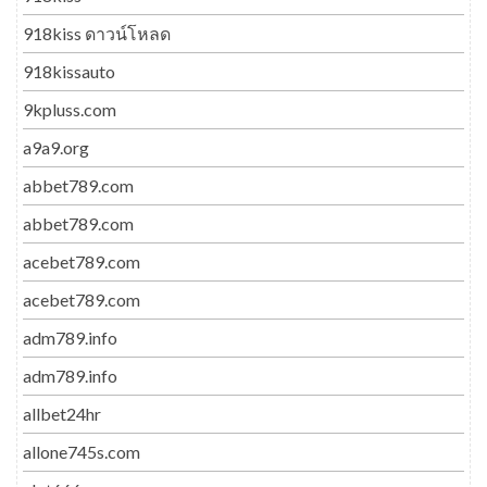
918kiss ดาวน์โหลด
918kissauto
9kpluss.com
a9a9.org
abbet789.com
abbet789.com
acebet789.com
acebet789.com
adm789.info
adm789.info
allbet24hr
allone745s.com