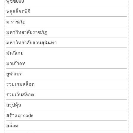
พุซซี่888
ฟลูสล็อตพีจี
ม.ราชภัฏ
มหาวิทยาลัยราชภัฏ
มหาวิทยาลัยสวนสุนันทา
มันนี่เกม
มาเก๊า69
ยูฟ่าเบท
รวมเกมสล็อต
รวมเว็บสล็อต
สรุปหุ้น
สร้าง qr code
สล็อต