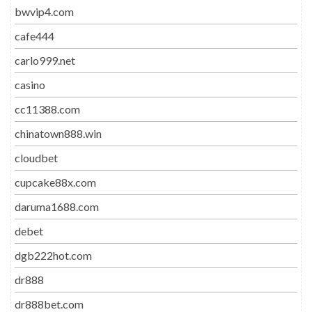
bwvip4.com
cafe444
carlo999.net
casino
cc11388.com
chinatown888.win
cloudbet
cupcake88x.com
daruma1688.com
debet
dgb222hot.com
dr888
dr888bet.com