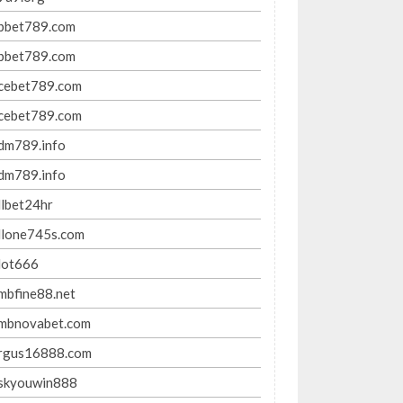
bbet789.com
bbet789.com
cebet789.com
cebet789.com
dm789.info
dm789.info
llbet24hr
llone745s.com
lot666
mbfine88.net
mbnovabet.com
rgus16888.com
skyouwin888