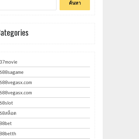
ค้นหา
ategories
37movie
688sagame
688vegasx.com
688vegasx.com
68slot
68สล็อต
88bet
88betth