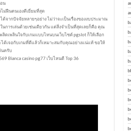
a
นอน
ไม่ฝืนตนเองดีเยี่ยมที่สุด
a
 ได้จากปัจจัยหลายๆอย่าง ไม่ว่าจะเป็นเรื่องของงบประมาณ
b
การเล่นด้วยเช่นเดียวกัน แต่สิ่งจำเป็นที่สุดเลยก็คือ คุณ
b
พลิดเพลินใจกับเกมแบบไหนบนเว็บไซต์ pgslot ก็ให้เลือก
b
ได้เจอกับเกมที่ดีแล้วก็เหมาะสมกับคุณอย่างแน่แท้ ขอให้
ันครับ
b
569 Bianca casino pg77 เว็บไหนดี Top 36
b
b
b
b
b
b
b
b