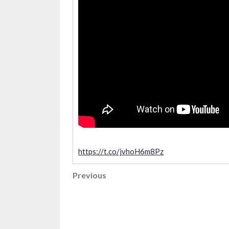
https://t.co/jvhoH6m8Pz
แนะแนว
Previous
Previous
เรื่อง
Post