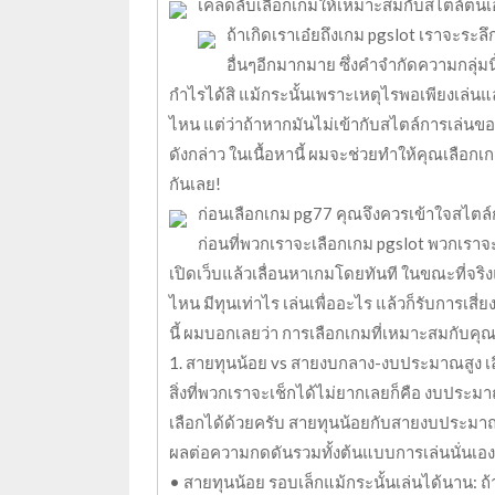
เคล็ดลับเลือกเกมให้เหมาะสมกับสไตล์ตน
ถ้าเกิดเราเอ๋ยถึงเกม pgslot เราจะระ
อื่นๆอีกมากมาย ซึ่งคำจำกัดความกลุ่มนี้
กำไรได้สิ แม้กระนั้นเพราะเหตุไรพอเพียงเล่นแล
ไหน แต่ว่าถ้าหากมันไม่เข้ากับสไตล์การเล่นขอ
ดังกล่าว ในเนื้อหานี้ ผมจะช่วยทำให้คุณเลือกเก
กันเลย!
ก่อนเลือกเกม pg77 คุณจึงควรเข้าใจสไตล์
ก่อนที่พวกเราจะเลือกเกม pgslot พวกเรา
เปิดเว็บแล้วเลื่อนหาเกมโดยทันที ในขณะที่จริง
ไหน มีทุนเท่าไร เล่นเพื่ออะไร แล้วก็รับการเ
นี้ ผมบอกเลยว่า การเลือกเกมที่เหมาะสมกับคุณ
1. สายทุนน้อย vs สายงบกลาง-งบประมาณสูง เ
สิ่งที่พวกเราจะเช็กได้ไม่ยากเลยก็คือ งบประมา
เลือกได้ด้วยครับ สายทุนน้อยกับสายงบประมาณก
ผลต่อความกดดันรวมทั้งต้นแบบการเล่นนั่นเอ
• สายทุนน้อย รอบเล็กแม้กระนั้นเล่นได้นาน: ถ