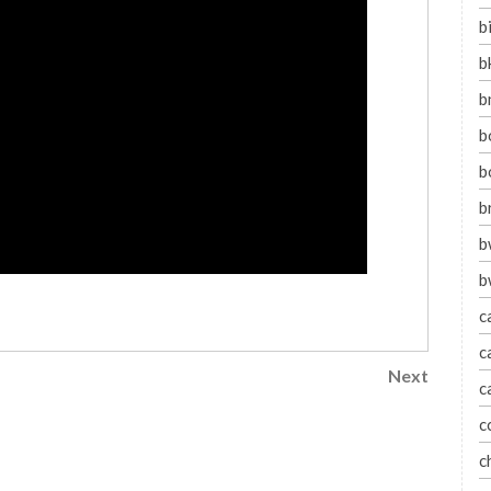
b
b
b
b
b
b
b
b
c
c
Next
Next
c
Post
c
c