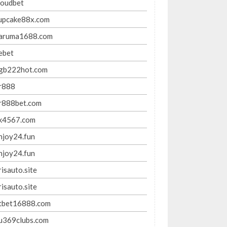
loudbet
upcake88x.com
aruma1688.com
ebet
gb222hot.com
r888
r888bet.com
k4567.com
njoy24.fun
njoy24.fun
risauto.site
risauto.site
tbet16888.com
u369clubs.com