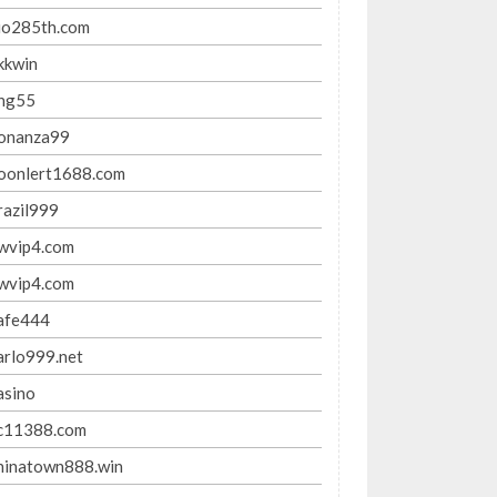
io285th.com
kkwin
ng55
onanza99
oonlert1688.com
razil999
wvip4.com
wvip4.com
afe444
arlo999.net
asino
c11388.com
hinatown888.win