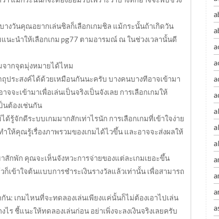
a
างวันคุณอยากเล่นชิลก็เลือกเกมชิล แม้กระนั้นถ้าเกิดวัน
a
ผมแนะนำให้เลือกเกม pg77 ตามอารมณ์ ณ ในช่วงเวลานั้นดี
a
a
กมจากจุดมุ่งหมายได้ไหม
a
ตถุประสงค์ได้ด้วยเหมือนกันนะครับ บางคนบางทีอาจเข้ามา
อาจจะเข้ามาเพื่อเล่นเป็นจริงเป็นจังเลย การเลือกเกมให้
a
็นต้องเช่นกัน
a
ด้รู้จักดีระบบเกมมากสักเท่าไรนัก การเลือกเกมที่เข้าใจง่าย
a
ยทำให้คุณรู้เรื่องภาพรวมของเกมได้ไวขึ้น และอาจจะส่งผลให้
a
่นมาสักพัก คุณจะเห็นจังหวะการจ่ายของแต่ละเกมเยอะขึ้น
a
้วก็เข้าใจต้นแบบการชำระเงินรางวัลแล้วเท่านั้น เพื่อสามารถ
a
a
น: เกมไหนที่จะทดลองเล่นเพียงแค่นั้นก็ไม่ต้องเอาไปเล่น
a
างไร ชี้แนะให้ทดลองเล่นก่อน อย่าเพิ่งจะลงเงินจริงเลยครับ