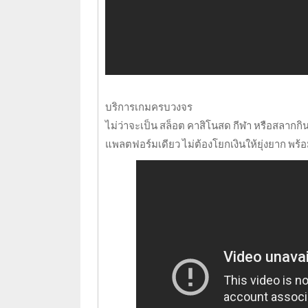
บริการเกมครบวงจร
ไม่ว่าจะเป็น สล็อต คาสิโนสด กีฬา หรือสลากกิ
แพลตฟอร์มเดียว ไม่ต้องโยกเงินให้ยุ่งยาก พร้อม 