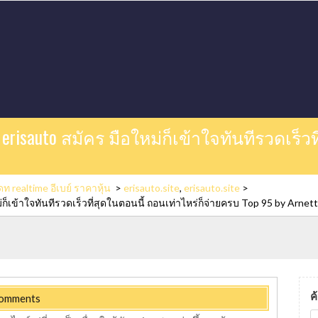
erisauto สมัคร มือใหม่ก็เข้าใจทันทีรวดเร็วท
ท realtime อีเบย์ ราคาหุ้น
>
erisauto.site
,
erisauto.site
>
่ก็เข้าใจทันทีรวดเร็วที่สุดในตอนนี้ ถอนเท่าไหร่ก็จ่ายครบ Top 95 by Arnet
ค
omments