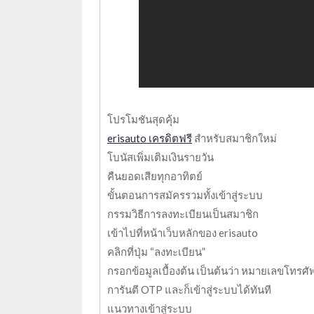
โปรโมชันสุดคุ้ม
erisauto เครดิตฟรี
สำหรับสมาชิกใหม่
โบนัสเพิ่มเติมเงินรายวัน
คืนยอดเสียทุกอาทิตย์
ขั้นตอนการสมัครรวมทั้งเข้าสู่ระบบ
กรรมวิธีการลงทะเบียนเป็นสมาชิก
เข้าไปที่หน้าเว็บหลักของ erisauto
คลิกที่ปุ่ม “ลงทะเบียน”
กรอกข้อมูลเบื้องต้น เป็นต้นว่า หมายเลขโทรศัพ
การันตี OTP และก็เข้าสู่ระบบได้ทันที
แนวทางเข้าสู่ระบบ