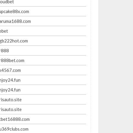
loudbet
upcake88x.com
aruma1688.com
ebet
gb222hot.com
r888
r888bet.com
k4567.com
njoy24.fun
njoy24.fun
risauto.site
risauto.site
tbet16888.com
u369clubs.com