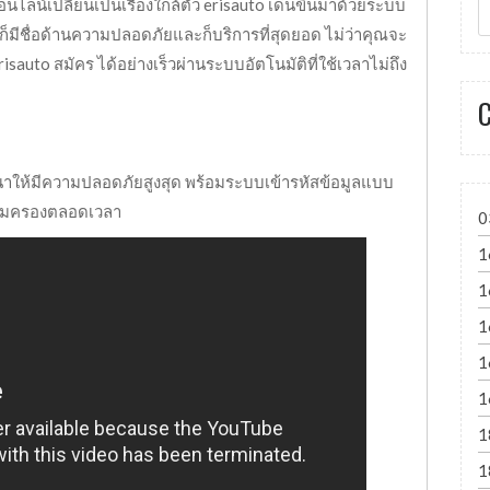
นไลน์เปลี่ยนเป็นเรื่องใกล้ตัว erisauto เด่นขึ้นมาด้วยระบบ
ละก็มีชื่อด้านความปลอดภัยและก็บริการที่สุดยอด ไม่ว่าคุณจะ
erisauto สมัคร ได้อย่างเร็วผ่านระบบอัตโนมัติที่ใช้เวลาไม่ถึง
C
นาให้มีความปลอดภัยสูงสุด พร้อมระบบเข้ารหัสข้อมูลแบบ
งคุ้มครองตลอดเวลา
0
1
1
1
1
1
1
1