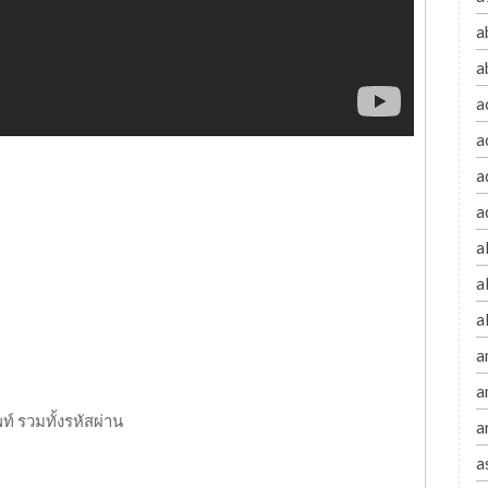
a
a
a
a
a
a
a
a
a
a
a
ท์ รวมทั้งรหัสผ่าน
a
a