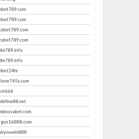
bbet789.com
bbet789.com
cebet789.com
cebet789.com
dm789.info
dm789.info
llbet24hr
llone745s.com
lot666
mbfine88.net
mbnovabet.com
rgus16888.com
skyouwin888