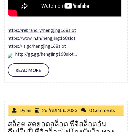
https://rebrand.ly/hengjing168slot
https://wow.in.th/hengjing168slot
https://is.gd/hengjing168slot
http://gg.gg/hengjing168slot
…
READ MORE
Dylan
26 กันยายน 2023
0 Comments
สล็อต สุดยอดสล็อต พีจีสล็อตอัน
ดีบ1ในปี พีจีสล็อตไม่โกงมั่นใจ ทาง