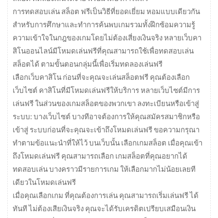
การทดสอบเล่น สล็อต ฟรีเป็นวิธีที่ยอดเยี่ยม หอมแบบเดียวกัน
สำหรับการศึกษาและทำการค้นพบเกมรวมทั้งฝึกซ้อมความรู้
ความเข้าใจในกฎของเกมโดยไม่ต้องเสี่ยงเงินจริง หลายเว็บคา
สิโนออนไลน์มีโหมดเล่นฟรีที่คุณสามารถใช้เพื่อทดสอบเล่น
สล็อตได้ ตามขั้นตอนกลุ่มนี้เพื่อเริ่มทดลองเล่นฟรี
เลือกเว็บคาสิโน ก่อนที่จะคุณจะเล่นสล็อตฟรี คุณต้องเลือก
เว็บไซต์ คาสิโนที่มีโหมดเล่นฟรีให้บริการ หลายเว็บไซต์มีการ
เล่นฟรี ในส่วนของเกมสล็อตของพวกเขา ลงทะเบียนหรือเข้าสู่
ระบบ: บางเว็บไซต์ บางทีอาจต้องการให้คุณสมัครสมาชิกหรือ
เข้าสู่ ระบบก่อนที่จะคุณจะเข้าถึงโหมดเล่นฟรี ขอความกรุณา
ทำตามข้อแนะนำที่ให้ไว้ บนเว็บนั้น เลือกเกมสล็อต เมื่อคุณเข้า
ถึงโหมดเล่นฟรี คุณสามารถเลือก เกมสล็อตที่คุณอยากได้
ทดสอบเล่น บางคราวมีรายการเกม ให้เลือกมากไม่น้อยเลยที
เดียวในโหมดเล่นฟรี
เมื่อคุณเลือกเกม ที่คุณต้องการเล่น คุณสามารถเริ่มเล่นฟรี ได้
ทันที ไม่ต้องเสียเงินจริง คุณจะได้รับเครดิตเปรียบเสมือนเงิน