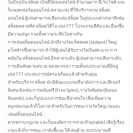
ในปัจจุบัน สล็อต เป็นที่นิยมออนไลน์ จำนวนมาก มีเว็บไซต์ และ
ก็แพลตฟอร์มออนไลน์ หลายแห่ง ที่ให้บริการเกม สล็อต
ออนไลน์ ผู้เล่นสามารถเลือกเล่น สล็อต ในรูปแบบต่างๆอาทิเช่น
สล็อตคลาสสิค สล็อตวิดีโอ slot777 โปรแกรมสีสัน และอื่นๆซึ่ง
มีความสนุก รวมทั้งความระทึกใจต่างกัน
การเล่นสล็อตออนไลน์ มักมีรางวัลแจ็คพอต (Jackpot) ใหญ่
มโหฬารซึ่งสามารถ ทำให้ผู้เล่นได้รับรางวัลเงินสด มาก การ
พนันใน สล็อตออนไลน์ มีหลายระดับ ผู้เล่นสามารถเลือกระดับ
การเดิมพันตามสบาย ของพวกเขา รวมทั้งงบประมาณที่มีอยู่
slot777 ประสบการณ์ตรง พร้อมแล้วสำหรับคุณ
สำหรับบริการ สล็อต มักมีต้นแบบเกมที่นานัปการ และฟีเจอร์
พิเศษ ดังเช่น การพนันฟรี (Free Spins), รางวัลพิเศษ (Bonus
Rounds), และก็รูปแบบการชนะที่น่าสนใจ เพื่อเพิ่มความ
สนุกสนานแล้วก็โอกาส สำหรับในการชนะรางวัลใหญ่ ก่อนจะ
เล่นสล็อตออนไลน์
ควรทราบกฎเกม และก็มองอัตราการจ่าย (Paytable) เพื่อรู้เรื่อง
เกมแล้วก็การชนะ เรายังชี้แนะให้เล่นด้วย งบประมาณที่