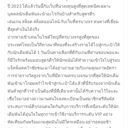
ปี 2023 ได้แล้ววันนี้กับเว็บที่น่าลงทุนสูงที่สุดเทคนิคเฉพาะ
บุคคลนักเดิมพันจะนำอะไรกันบ้างสำหรับสูตรดีๆ
เล่นเกม สล็อต สล็อตออนไลน์ กับเว็บที่ครบวงจร หนทางที่เยี่ยม
ที่สุดทำเงินได้จริง
ปากทางเข้าเล่นเว็บไซต์ใหญ่ที่ครบวงจรสูงที่สุดของ
ประเทศไทยเป็นวิถีทางนาทีทองที่จะสร้างรายได้ไปสู่กระเป๋าให้
กับนักเดิมพันได้ 1 วันเป็นทางเลือกที่ดีกับเกมที่ท่านชอบพอและ
ก็มีใจรักพร้อมมอบสูตรดีๆให้นักพนันได้ทำความเข้าใจไปสู่รอบ
แจ็คพ็อตคว้าชัยชนะมาได้อย่างง่ายดายกับเกมคุณภาพอัตรา
การจ่ายรางวัลสูงจากเว็บที่มีความครบวงจรมากที่สุดให้นักเดิม
พันเข้ามาโกยผลกำไรเข้าสู่กระเป๋าได้แล้วที่นี่รับรองจากนักเดิม
พันทั่วทุกที่ว่าจำเป็นต้องที่นี่ที่เดียวเท่านั้นได้รับความไว้ใจและ
เชื่อใจมาอย่างยาวนานสนใจลงทะเบียนเป็นสมาชิกฟรีสัมผัส
ประสบการณ์ดีๆก่อนคนใดกันกับการบริการที่เหนือระดับให้นัก
เดิมพันได้อุ่นใจในทุกการเข้าใช้งานบริการระดับ VIP อย่าง
ทัดเทียมกันพร้อมเกมสุดมันไม่มีใครเหมือน อย่ารอคอยช้า