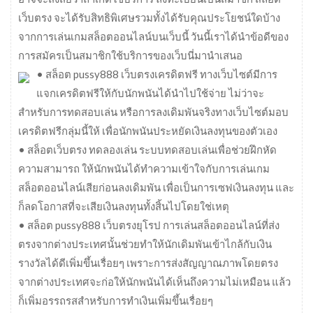
เว็บตรง จะได้รับสิทธิพิเศษรวมทั้งได้รับคุณประโยชน์ใดบ้าง
จากการเล่นเกมสล็อตออนไลน์บนเว็บนี้ วันนี้เราได้นำข้อดีของ
การสมัครเป็นสมาชิกใช้บริการของเว็บนี่มานำเสนอ
• สล็อต pussy888 เว็บตรงเครดิตฟรี ทางเว็บไซต์มีการ
แจกเครดิตฟรีให้กับนักพนันได้นำไปใช้จ่าย ไม่ว่าจะ
สำหรับการทดสอบเล่น หรือการลงเดิมพันจริงทางเว็บไซต์มอบ
เครดิตฟรีกลุ่มนี้ให้ เพื่อนักพนันประหยัดเงินลงทุนของตัวเอง
• สล็อตเว็บตรง ทดลองเล่น ระบบทดสอบเล่นเพื่อช่วยฝึกหัด
ความสามารถ ให้นักพนันได้ทำความเข้าใจกับการเล่นเกม
สล็อตออนไลน์เสียก่อนลงเดิมพัน เพื่อเป็นการเซฟเงินลงทุน และ
ก็ลดโอกาสที่จะเสียเงินลงทุนทั้งสิ้นไปโดยใช่เหตุ
• สล็อต pussy888 เว็บตรงยุโรป การเล่นสล็อตออนไลน์ที่ส่ง
ตรงจากต่างประเทศนั้นช่วยทำให้นักเดิมพันเข้าไกล้กับเงิน
รางวัลได้ดีเพิ่มขึ้นเรื่อยๆ เพราะการส่งสัญญาณภาพโดยตรง
จากต่างประเทศจะก่อให้นักพนันได้เห็นถึงความไม่เหมือน แล้ว
ก็เพิ่มอรรถรสสำหรับการทำเงินเพิ่มขึ้นเรื่อยๆ