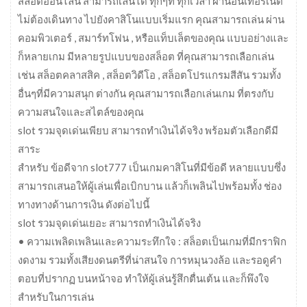
สล็อตออนไลน์ สามารถเล่นได้ ทุกๆที่ ทุกเวลา ผ่านอินเทอร์เน็ต
ไม่ต้องเดินทาง ไปยังคาสิโนแบบเริ่มแรก คุณสามารถเล่น ผ่าน
คอมพิวเตอร์ , สมาร์ทโฟน , หรือแท็บเล็ตของคุณ แบบอย่างและ
ก็หลายเกม มีหลายรูปแบบของสล็อต ที่คุณสามารถเลือกเล่น
เช่น สล็อตคลาสสิค , สล็อตวิดีโอ , สล็อตโปรแกรมสีสัน รวมทั้ง
อื่นๆที่มีความสนุก ต่างกัน คุณสามารถเลือกเล่นเกม ที่ตรงกับ
ความสนใจและสไตล์ของคุณ
slot รวมจุดเด่นเพียบ สามารถทำเงินได้จริง พร้อมตัวเลือกดีมี
สาระ
สำหรับ ข้อดีจาก slot777 เป็นเกมคาสิโนที่มีข้อดี หลายแบบซึ่ง
สามารถเสนอให้ผู้เล่นเพื่อเบิกบาน แล้วก็เพลินไปพร้อมทั้ง ช่อง
ทางทางด้านการเงิน ดังต่อไปนี้
slot รวมจุดเด่นเยอะ สามารถทำเงินได้จริง
• ความเพลิดเพลินและความระทึกใจ : สล็อตเป็นเกมที่มีกราฟิก
งดงาม รวมทั้งเสียงดนตรีที่น่าสนใจ การหมุนวงล้อ และรอดูคำ
ตอบที่ปรากฏ บนหน้าจอ ทำให้ผู้เล่นรู้สึกตื่นเต้น และก็พึงใจ
สำหรับในการเล่น