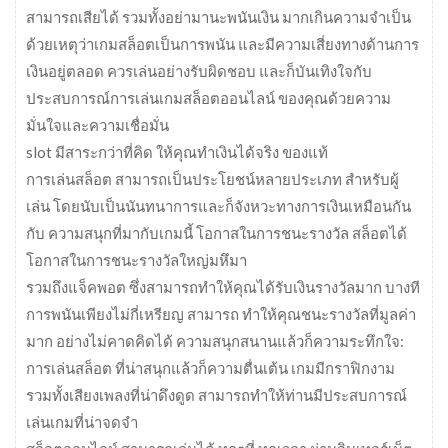
สามารถเสียได้ รวมทั้งอย่ามานะพนันเงิน มากเกินความจำเป็น
ด้วยเหตุว่าเกมสล็อตเป็นการพนัน และมีความเสี่ยงทางด้านการ
เงินอยู่ตลอด ควรเล่นอย่างรับผิดชอบ และก็บันเทิงใจกับ
ประสบการณ์การเล่นเกมสล็อตออนไลน์ ของคุณด้วยความ
มั่นใจและความเชื่อมั่น
slot มีสาระกว่าที่คิด ให้คุณทำเงินได้จริง ของแท้
การเล่นสล็อต สามารถเป็นประโยชน์หลายประเภท สำหรับผู้
เล่น โดยนับเป็นนันทนาการและก็จังหวะทางการเงินเหมือนกัน
กับ ความสนุกที่มากับเกมนี้ โอกาสในการชนะรางวัล สล็อตได้
โอกาสในการชนะรางวัลใหญ่มหึมา
รวมถึงแจ็คพอต ซึ่งสามารถทำให้คุณได้รับเงินรางวัลมาก บางที
การพนันเพียงไม่กี่เหรียญ สามารถ ทำให้คุณชนะรางวัลที่มูลค่า
มาก อย่างไม่คาดคิดได้ ความสนุกสนานแล้วก็ความระทึกใจ:
การเล่นสล็อต ที่น่าสนุกแล้วก็ความตื่นเต้น เกมมีกราฟิกงาม
รวมทั้งเสียงเพลงที่น่าดึงดูด สามารถทำให้ท่านมีประสบการณ์
เล่นเกมที่น่าจดจำ