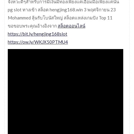
จังหวะดีๆสำหรับการมีเงินมีทองเพียงแค่เอื้อมมือเพียงแค่นั้น
pg slot ทางเข้า สล็อต hengjing168.win 3 พฤศจิกายน 23
Mohammed ลุ้นรับโบนัสใหญ่ สล็อตแหล่งเกมปัง Top 11
ขอขอบพระคุณอ้างอิงจาก
สล็อตออนไลน์
https://bit.ly/hengjing168slot
https://ow.ly/WKJX50PTMU4