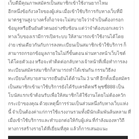
เว็บดีมีคุณภาพสมัครเป็นสมาชิกเข้าใช้งานยากไหม
อีกหนึ่งข้อกังวลใจของผู้เล่น เมื่อเข้าใช้บริการกับทางเว็บที่มี
มาตรฐานสูง บางครั้งก็อาจจะไม่สบายใจว่าจำเป็นต้องกรอก
ข้อมูลหรือยืนยันตัวตนอย่างซับซ้อน แต่ว่าจำต้องบอกเลยว่า
ทางเว็บของเรามีการเปิดระบบ ให้สามารถเข้าใช้งานได้โดย
ง่าย เช่นเดียวกันกับการลงทะเบียนเป็นสมาชิกเข้าใช้บริการ ก็
สามารถกรอกข้อมูลภายในไม่กี่ขั้นตอน ผ่านทางหน้าเว็บไซต์
ได้โดยตัวเอง หรือจะทำติดต่อกลับทางเจ้าหน้าที่เพื่อทำการลง
ทะเบียนสมัครสมาชิกก็สามารถทำได้เช่นกัน กรรมวิธีลง
ทะเบียนก็สบายสามารถยืนยันได้ด้านใน 3 นาที อีกทั้งเมื่อสมัคร
เป็นสมาชิกเข้ามาใช้บริการยังได้รับเครดิตฟรี พุซซี่888 เป็น
โบนัสแรกเข้าต้อนรับเพื่อให้สมาชิกได้ใช้งานโดยไม่ต้องควัก
กระเป๋าของคุณ ด้วยเหตุนี้การร่วมเป็นส่วนหนึ่งกับทางเว็บแห่ง
นี้ จำเป็นต้องค่าแก่การใช้แรงงานรวมทั้งมีนักเดิมพันล้นหลาม ที่
เมื่อเข้าใช้บริการและทำบอกต่อให้กับผู้เล่น ที่กำลังมองหาวิถี
ทางการสร้างรายได้ที่เยี่ยมที่สุด แล้วก็การเสนอแนะ