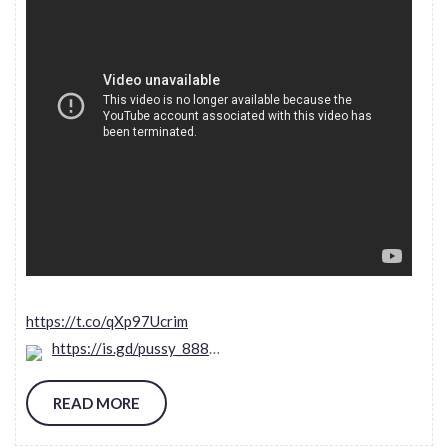
https://t.co/qXp97Ucrim
https://is.gd/pussy_888
…
READ MORE