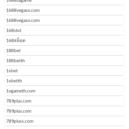
1688vegasx.com
1688vegasx.com
168slot
168สล็อต
188bet
188betth
1xbet
1xbetth
1xgameth.com
789plus.com
789plus.com
789pluss.com