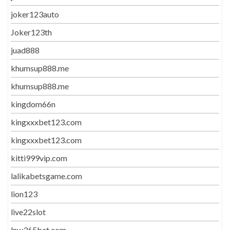
joker123auto
Joker123th
juad888
khumsup888.me
khumsup888.me
kingdom66n
kingxxxbet123.com
kingxxxbet123.com
kitti999vip.com
lalikabetsgame.com
lion123
live22slot
lnw365bet.com