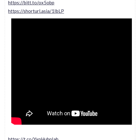
https://bitt.to/ox5obp
https://shorturl.asia/1IbLP
https://t.co/YxnHubpIah
…