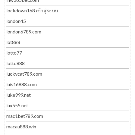
lockdown168 เข้าสู่ระบบ
london45
london6789.com
lot888
lotto77
lotto888
luckycat789.com
luis16888.com
luke999.net
lux555.net
mac1bet789.com
macau888.win