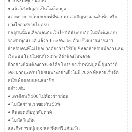
• โปร่งใสทุกขั้นตอน
• แล้วก็สำคัญสุดเป็น ไม่ล็อกยูส
แตกต่างจากเว็บเอเย่นต์ที่ชอบพบเจอปัญหาถอนเงินช้า หรือ
บางโอกาสจ่ายไม่ครบ
ปัจจุบันนี้ผมเลือกเล่นกับเว็บไซต์ที่มีระบบอัตโนมัติเต็มแบบ
รองรับทุกแบงค์ แล้วก็ True Wallet ด้วย ซึ่งสบายมากมาย
สำหรับคนที่ไม่ได้อยากต้องการใช้บัญชีหลักสำหรับเพื่อการเล่น
เว็บพนัน โปรโมชั่นปี 2026 ที่จำต้องไม่พลาด
อีกอย่างที่ผมต้องการแชร์คือ โปรของเว็บพนันยุคนี้ คุ้มกว่าที่
เคย มากนะครับ โดยเฉพาะอย่างยิ่งในปี 2026 ที่หลายเว็บจัด
หนักเพื่อตอบแทนสมาชิก
อย่างเช่น
• เครดิตฟรี 100 ไม่ต้องฝากก่อน
• โบนัสฝากแรกของวัน 50%
• คืนยอดเสียทุกสัปดาห์
• โบนัสวันเกิด
และกิจกรรมสุ่มแจกเครดิตฟรีแต่ละวัน