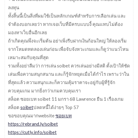
ลงทุน
ทั้งสิ้นนี้เป็นสิ่งที่ผมใช้เป็นหลักเกณฑ์สำหรับการเลือกเล่น และ
จำต้องบอกเลยว่า หากเจอเว็บที่มีครบแบบงี้ คุณแทบไม่ต้อง
มองหาเว็บอื่นอีกเลย
ถ้าเกิดคุณพึ่งจะเริ่มต้น อย่าเพิ่งรีบฝากเงินก้อนใหญ่ ให้ลองเริ่ม
จากโหมดทดลองเล่นก่อน เพื่อจับจังหวะเกมและก็ดูว่าแนวไหน
เหมาะสมกับคุณที่สุด
รวมทั้งอย่าลืมว่า การเล่น soibet ควรเล่นอย่างมีสติ ตั้งเป้าให้ชัด
เล่นเพื่อความสนุกสนาน และก็รู้จักหยุดเมื่อได้กำไร เพราะว่าใน
ที่สุดแล้ว ความสนุกและก็ความคุ้มราคาจะอยู่กับผู้ที่รู้จัก
ควบคุมเกม มากยิ่งกว่าเกมควบคุมเรา
สล็อต ซอยเบท soibet 11 มกรา 68 Lawrence ยืน 1 เรื่องเกม
สล็อต
soibet
ปลดหนี้ได้ง่ายๆ Top 57
ขอขอบคุณมากwebsite
ซอยเบท
https://rebrand.ly/soibet
https://cutly.info/soibet