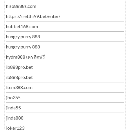
hiso8888s.com
https://sretthi99.bet/enter/
hubbet168.com
hungry purry 888
hungry purry 888
hydra888 เครดิตฟรี
ib888pro.bet
ib888pro.bet
item388.com
jbo355
jinda55
jinda888
joker123