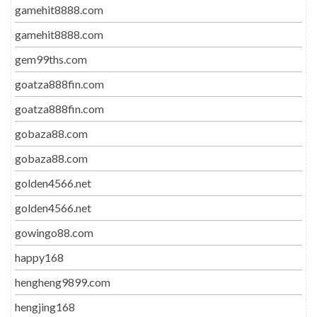
gamehit8888.com
gamehit8888.com
gem99ths.com
goatza888fin.com
goatza888fin.com
gobaza88.com
gobaza88.com
golden4566.net
golden4566.net
gowingo88.com
happy168
hengheng9899.com
hengjing168