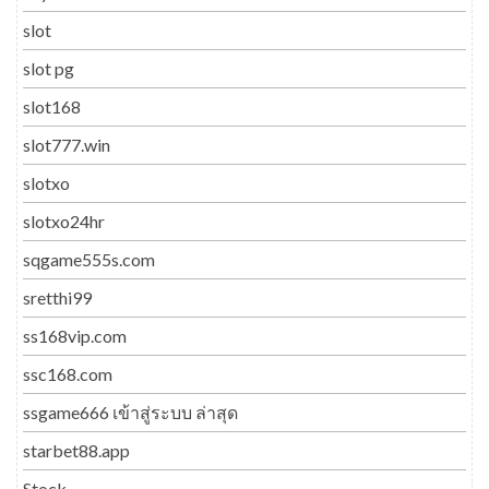
slot
slot pg
slot168
slot777.win
slotxo
slotxo24hr
sqgame555s.com
sretthi99
ss168vip.com
ssc168.com
ssgame666 เข้าสู่ระบบ ล่าสุด
starbet88.app
Stock