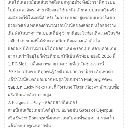
เล่นได้เลย เสมือนเล่นจริงทั้งหมดทุกอย่าง ทั้งยังกราฟิก ระบบ
โบนัส และอัตราจ่าย เพียงแต่ใช้เครดิตเลียนแบบแทนเงินจริง
ผมมักจะใช้โหมดนี้สำหรับในการทดลองสูตรก่อนเล่นจริง ยก
ตัวอย่างเช่น ทดลองคำนวณรอบโบนัสของสล็อต หรือลองวาง
เดิมพันในบาคาร่าแบบสเต็ปดู ว่าผลคืออะไรก่อนที่จะลงเงินจริง
soibet ค่ายเกมที่ได้รับความนิยมที่ผมลองแล้วติดใจ
ตลอด 3 ปีที่ผ่านมา ผมได้ทดลองเล่น ตรอกเบท หลายค่ายเกม
มาก แต่ว่ามีอยู่ไม่กี่ค่ายที่ผมยกให้เป็น ตัวท็อป ของปี 2026 นี้
1. PG Slot – สล็อตภาพสวย แตกง่ายที่สุดในช่วงเวลานี้
PG Slot เป็นค่ายที่ทุกคนรู้จักดี เกมมาก กราฟิกระดับเทวดา
แล้วก็โบนัสแตกบ่อยมาก ผมถูกใจเกมพวก Mahjong Ways,
ซอยเบท
Lucky Neko และก็ Fortune Tiger เนื่องจากมีระบบซื้อ
ฟรีสปินและอัตราจ่ายสูง
2. Pragmatic Play – สล็อตสายอินเตอร์
ค่ายนี้เด่นเรื่องเกมสไตล์ยุโรป อย่างเช่น Gates of Olympus
หรือ Sweet Bonanza ซึ่งเหมาะสมกับคนที่ชอบความรวดเร็ว
แล้วก็ระบบคูณหลายชั้น