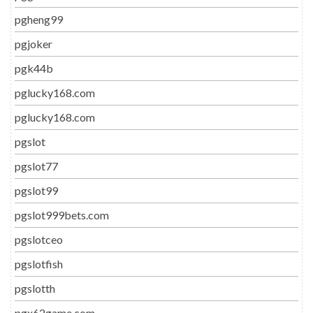
pgheng99
pgjoker
pgk44b
pglucky168.com
pglucky168.com
pgslot
pgslot77
pgslot99
pgslot999bets.com
pgslotceo
pgslotfish
pgslotth
pgx62game.com