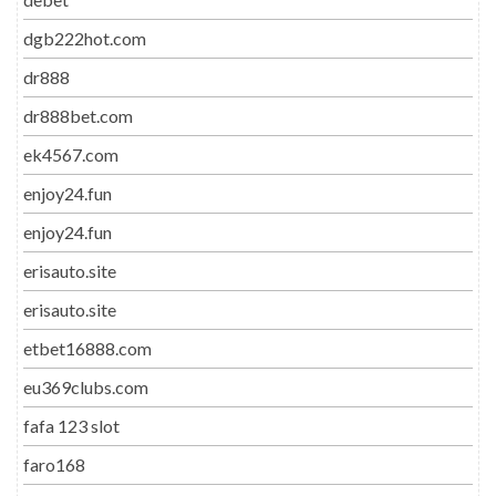
dgb222hot.com
dr888
dr888bet.com
ek4567.com
enjoy24.fun
enjoy24.fun
erisauto.site
erisauto.site
etbet16888.com
eu369clubs.com
fafa 123 slot
faro168