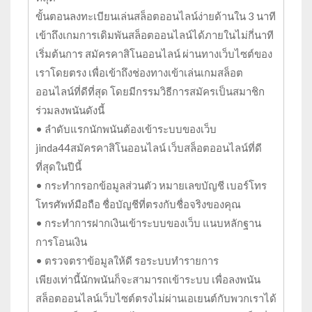
ขั้นตอนลงทะเบียนเล่นสล็อตออนไลน์ง่ายด้านใน 3 นาที
เข้าถึงเกมการเดิมพันสล็อตออนไลน์ได้ภายในไม่กี่นาที
เริ่มต้นการ สมัครคาสิโนออนไลน์ ผ่านทางเว็บไซต์ของ
เราโดยตรง เพื่อเข้าถึงช่องทางเข้าเล่นเกมสล็อต
ออนไลน์ที่ดีที่สุด โดยมีกรรมวิธีการสมัครเป็นสมาชิก
ร่วมลงพนันดังนี้
• ลำดับแรกนักพนันต้องเข้าระบบของเว็บ
jinda44สมัครคาสิโนออนไลน์ เว็บสล็อตออนไลน์ที่ดี
ที่สุดในปีนี้
• กระทำกรอกข้อมูลส่วนตัว หมายเลขบัญชี เบอร์โทร
โทรศัพท์มือถือ ชื่อบัญชีที่ตรงกับชื่อจริงของคุณ
• กระทำการฝากเงินเข้าระบบของเว็บ แนบหลักฐาน
การโอนเงิน
• ตรวจตราข้อมูลให้ดี รอระบบทำรายการ
เพียงเท่านี้นักพนันก็จะสามารถเข้าระบบ เพื่อลงพนัน
สล็อตออนไลน์เว็บไซต์ตรงไม่ผ่านเอเยนต์กับพวกเราได้