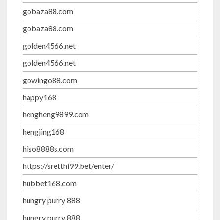
gobaza88.com
gobaza88.com
golden4566.net
golden4566.net
gowingo88.com
happy168
hengheng9899.com
hengjing168
hiso8888s.com
https://sretthi99.bet/enter/
hubbet168.com
hungry purry 888
hungry purry 888