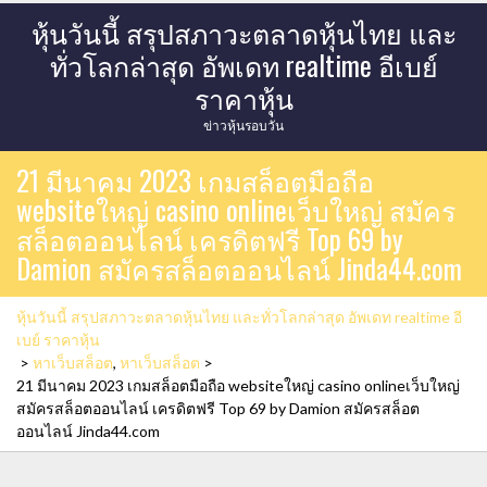
Skip
หุ้นวันนี้ สรุปสภาวะตลาดหุ้นไทย และ
to
ทั่วโลกล่าสุด อัพเดท realtime อีเบย์
content
ราคาหุ้น
ข่าวหุ้นรอบวัน
21 มีนาคม 2023 เกมสล็อตมือถือ
websiteใหญ่ casino onlineเว็บใหญ่ สมัคร
สล็อตออนไลน์ เครดิตฟรี Top 69 by
Damion สมัครสล็อตออนไลน์ Jinda44.com
หุ้นวันนี้ สรุปสภาวะตลาดหุ้นไทย และทั่วโลกล่าสุด อัพเดท realtime อี
เบย์ ราคาหุ้น
>
หาเว็บสล็อต
,
หาเว็บสล็อต
>
21 มีนาคม 2023 เกมสล็อตมือถือ websiteใหญ่ casino onlineเว็บใหญ่
สมัครสล็อตออนไลน์ เครดิตฟรี Top 69 by Damion สมัครสล็อต
ออนไลน์ Jinda44.com