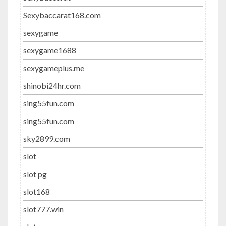
Sexybaccarat168.com
sexygame
sexygame1688
sexygameplus.me
shinobi24hr.com
sing55fun.com
sing55fun.com
sky2899.com
slot
slot pg
slot168
slot777.win