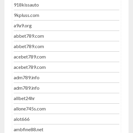
918kissauto
9kpluss.com
a9a9.org
abbet789.com
abbet789.com
acebet789.com
acebet789.com
adm789.info
adm789.info
allbet24hr
allone745s.com
alot666
ambfine88.net