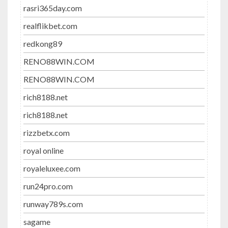
rasri365day.com
realflikbet.com
redkong89
RENO88WIN.COM
RENO88WIN.COM
rich8188.net
rich8188.net
rizzbetx.com
royal online
royaleluxee.com
run24pro.com
runway789s.com
sagame