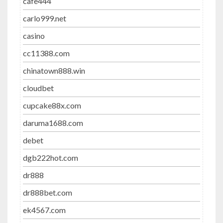
cafe444
carlo999.net
casino
cc11388.com
chinatown888.win
cloudbet
cupcake88x.com
daruma1688.com
debet
dgb222hot.com
dr888
dr888bet.com
ek4567.com