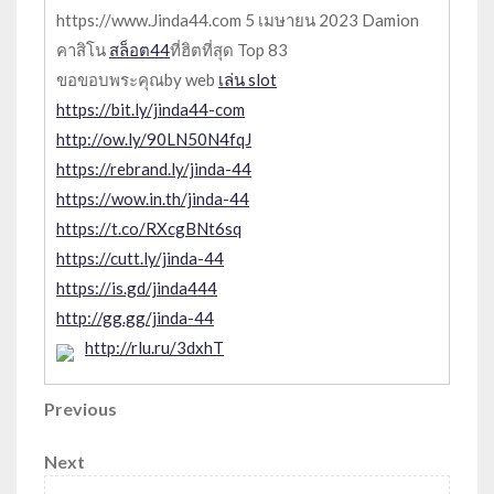
https://www.Jinda44.com 5 เมษายน 2023 Damion
คาสิโน
สล็อต44
ที่ฮิตที่สุด Top 83
ขอขอบพระคุณby web
เล่น slot
https://bit.ly/jinda44-com
http://ow.ly/90LN50N4fqJ
https://rebrand.ly/jinda-44
https://wow.in.th/jinda-44
https://t.co/RXcgBNt6sq
https://cutt.ly/jinda-44
https://is.gd/jinda444
http://gg.gg/jinda-44
http://rlu.ru/3dxhT
แนะแนว
Previous
Previous
Post
เรื่อง
Next
Next
Post