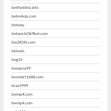
betflixtikto.info
betm4vip.com
betway
betworld369hot.com
bio285th.com
bkkwin
bng55
bonanza99
boonlert1688.com
brazil999
bwvip4.com
bwvip4.com