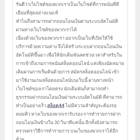
รันตีว่าเว็บไซต์ของพวกเราเป็นเว็บไซต์ที่การพนันที่ดี
เยี่ยมที่สุดอย่างแน่แท้
ทำไมถึงสามารถฝากถอนโอนเงินผ่านระบบอัตโนมัติ
ผ่านทางเว็บไซต์ของพวกเราได้
เนื่องด้วยเว็บของพวกเรา อยากเป็นเว็บที่เปิดให้ใช้
บริการด้วยความต่าง จึงได้สร้างระบบฝากถอนโอนเงิน
อัตโนมัติขึ้นมา เพื่อให้นักเดิมพันลดช่วงเวลาสำหรับใน
การเข้าถึงเกมการพนันสล็อตออนไลน์ แค่เพียงนัดหมาย
เดิมผ่านการเริ่มต้นด้วยการ สมัครสล็อตออนไลน์ เข้า
มาใช้งานเกมสล็อตออนไลน์บนเว็บนี้ ผ่านทางหน้า
เว็บไซต์ของเราโดยตรง นักเดิมพันก็สามารถทำ
ธุรกรรมฝากถอนโอนเงินผ่านระบบอัตโนมัติ ที่สามารถ
ทำเป็นอย่างเร็ว
สล็อต44
ไม่มีความสำคัญจะต้องรอ
คอยคิว ทางเว็บของพวกเรารับรอง การทำรายการฝาก
ถอนโอนเงินข้างใน 30 วินาทีแค่นั้น อีกทั้งยังสามารถ
ตรวจตราวิธีการทำรายการ บนเว็บของพวกเราได้อีก
ด้วย