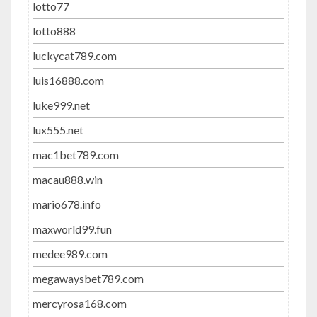
lotto77
lotto888
luckycat789.com
luis16888.com
luke999.net
lux555.net
mac1bet789.com
macau888.win
mario678.info
maxworld99.fun
medee989.com
megawaysbet789.com
mercyrosa168.com