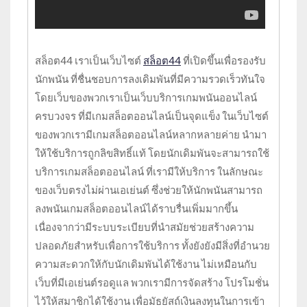
สล็อต44 เราเป็นเว็บไซต์
สล็อต44
ที่เปิดขึ้นเพื่อรองรับ
นักพนัน ที่ชื่นชอบการลงเดิมพันที่มีความรวดเร็วทันใจ
โดยเว็บของพวกเราเป็นเว็บบริการเกมพนันออนไลน์
ครบวงจร ที่มีเกมสล็อตออนไลน์เป็นจุดแข็ง ในเว็บไซต์
ของพวกเรามีเกมสล็อตออนไลน์หลากหลายค่าย นำมา
ให้ใช้บริการถูกลิขสิทธิ์แท้ โดยนักเดิมพันจะสามารถใช้
บริการเกมสล็อตออนไลน์ ที่เรามีให้บริการ ในลักษณะ
ของเว็บตรงไม่ผ่านเอเย่นต์ ซึ่งช่วยให้นักพนันสามารถ
ลงพนันเกมสล็อตออนไลน์ได้ราบรื่นเพิ่มมากขึ้น
เนื่องจากว่ามีระบบระเบียบที่นำสมัยช่วยสร้างความ
ปลอดภัยสำหรับเพื่อการใช้บริการ ทั้งยังยังมีสิ่งที่อำนวย
ความสะดวกให้กับนักเดิมพันได้ใช้งาน ไม่เหมือนกับ
เว็บที่มีเอเย่นต์รอดูแล พวกเรามีการจัดสร้าง โปรโมชั่น
ไว้ให้สมาชิกได้ใช้งาน เพื่อมัธยัสถ์เงินลงทุนในการเข้า