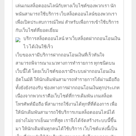
เล่นเกมสล็อตออนไลน์กับทางเว็บไซต์ของพวกเรา นัก
พนันสามารถใช้บริการ เว็บสล็อตออนไลน์ของพวกเรา
เพื่อเปิดประสบการณ์ใหม่ สำหรับเพื่อการเข้าใช้บริการ
กับเว็บไซต์ที่ยอดเยี่ยม
บริการสล็อตออนไลน์ หาเว็บสล็อตฝากถอนโอนเงิน
ไว ได้เงินใช้เร็ว
เว็บของเรามีบริการฝากถอนโอนเงินที่เร็วทันใจ
สามารถพิจารณาแนวทางการทำรายการ ทุกชนิดบน
เว็บนี้ได้ โดยเว็บไซต์ของเรามีระบบฝากถอนโอนเงิน
อัตโนมัติ ให้นักเดิมพันสามารถทำรายการได้ผ่านมือถือ
ทั้งยังยังรองรับ ช่องทางการฝากถอนโอนเงินทุกประเภท
เนื่องจากพวกเราคือเว็บไซต์ที่การเดิมพัน เกมสล็อต
โทรศัพท์มือถือ พี่สามารถใช้งานได้ทุกที่ที่ต้องการ เพื่อ
ให้นักเดิมพันสามารถใช้บริการเกมสล็อตออนไลน์ได้
อย่างไม่ยากเย็นมากที่สุด เราจึงได้จัดสร้างระบบนี้ขึ้น
มา ให้นักเดิมพันทุกคนได้ใช้บริการ เว็บไซต์แห่งนี้เป็น