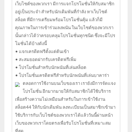
เว็บไซต์ของพวกเรา มีการแจกโปรโมชั่นให้กับสมาชิก
อยู่เป็นประจำ สำหรับนักเดิมพันที่กำลัง หาเว็บไซต์
สล็อต ที่มีการเตรียมพร้อมโปรโมชั่นคุ้ม แล้วก็มี
คุณภาพในการเข้าร่วมลงพนัน ในเว็บไซต์ของพวกเรา
นั้นกล่าวได้ว่าครอบคลุมโปรโมชั่นทุกชนิด ซึ่งจะมีโปร
โมชั่นได้บ้างดังนี้
• แจกเครดิตฟรีตั้งแต่ต้นเข้า
• สะสมยอดฝากรับเครดิตฟรีเพิ่ม
• โปรโมชั่นสำหรับนักพนันที่เล่นสล็อต
• โปรโมชั่นเครดิตฟรีสำหรับนักพนันที่เล่นบาคาร่า
ตลอดการใช้งานบนเว็บของเรา เรายังมีการจัดแจง
โปรโมชั่น อีกมากมายให้กับสมาชิกได้ใช้บริการ
เพื่อสร้างความไม่เหมือนสำหรับในการเข้าใช้งาน
สล็อต44 ให้กับนักเดิมพัน ลงทะเบียนเป็นสมาชิกเข้ามา
ใช้บริการกับเว็บไซต์ของพวกเราได้แล้ววันนี้ผ่านหน้า
เว็บของพวกเราโดยตรงเพื่อรับโปรโมชั่นที่เหมาะสม
ที่สุด