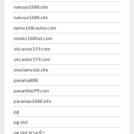
nakoya1688.site
nakoya1688.site
nemo168casino.com
niseko168bet.com
okcasino159.com
okcasino159.com
onesiamclub.site
panama888
pananthai99.com
paramax1688.info
pg
pg slot
pg slot ทางเข้า